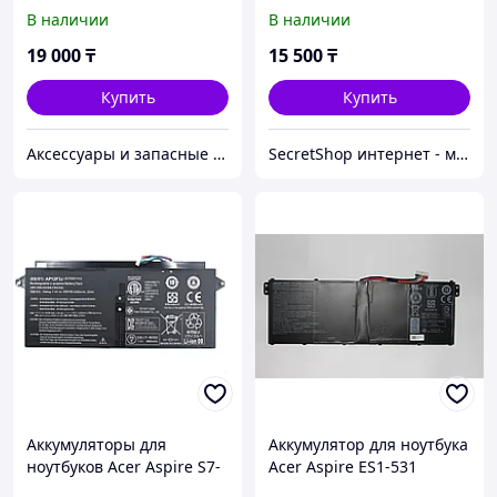
AS16A8K 14.6V-14.8V
mAh)
В наличии
В наличии
2600mAh E15 E5-575G E5-
553G батарея
19 000
₸
15 500
₸
аккумулятор ORIGINAL
Купить
Купить
Аксессуары и запасные части для НОУТБУКОВ
SecretShop интернет - магазин Все для ноутбуков и фотоаппаратов и смартфонов
Аккумуляторы для
Аккумулятор для ноутбука
ноутбуков Acer Aspire S7-
Acer Aspire ES1-531
391, AP12F3J, ORIGINAL
AC14B18J ORIGINAL