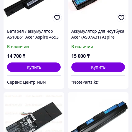
Батарея / аккумулятор
Аккумулятор для ноутбука
AS10B61 Acer Aspire 4553
Acer (AS07A31) Aspire
/ 4745 / 7745
4710, 4520, 5536
В наличии
В наличии
14 700
₸
15 000
₸
Купить
Купить
Сервис Центр NBN
"NoteParts.kz"