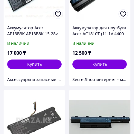
Аккумулятор Acer
Аккумулятор для ноутбука
AP13B3K AP13B8K 15.28v
Acer AC1810T (11.1V 4400
3150мАч Aspire M5-583
mAh)
В наличии
В наличии
V5-572 батарея
аккумулятор ORIGINAL
17 000
₸
12 500
₸
Купить
Купить
Аксессуары и запасные части для НОУТБУКОВ
SecretShop интернет - магазин Все для ноутбуков и фотоаппаратов и смартфонов