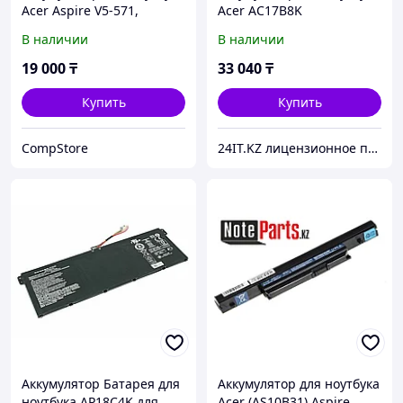
Acer Aspire V5-571,
Acer AC17B8K
AL12A32
В наличии
В наличии
19 000
₸
33 040
₸
Купить
Купить
CompStore
24IT.KZ лицензионное программное обеспечение и комплектующие для ноутбуков
Аккумулятор Батарея для
Аккумулятор для ноутбука
ноутбука AP18C4K для
Acer (AS10B31) Aspire