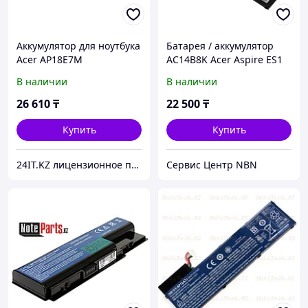
Аккумулятор для ноутбука
Батарея / аккумулятор
Acer AP18E7M
AC14B8K Acer Aspire ES1
511 / E5 771G / ES1-711
В наличии
В наличии
Original
26 610
₸
22 500
₸
Купить
Купить
24IT.KZ лицензионное программное обеспечение и комплектующие для ноутбуков
Сервис Центр NBN