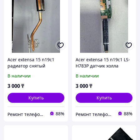
Acer extensa 15 n19c1
Acer extensa 15 n19c1 LS-
радиатор снятый
H783P датчик холла
оригинал
Снятый оригинал
В наличии
В наличии
3 000
₸
3 000
₸
Купить
Купить
88%
88%
Ремонт телефонов, ноутбуков, в Алматы Запчасти - TelePORT
Ремонт телефонов, ноутбуков, в Алматы Запчасти - TelePORT