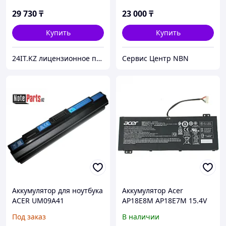
572 / ES1-711 /11.4v
3090mAh ORIGINAL
29 730
₸
23 000
₸
Купить
Купить
24IT.KZ лицензионное программное обеспечение и комплектующие для ноутбуков
Сервис Центр NBN
Аккумулятор для ноутбука
Аккумулятор Acer
ACER UM09A41
AP18E8M AP18E7M 15.4V
57.48Wh Nitro 5 AN515-54
Под заказ
В наличии
батарея аккумулятор