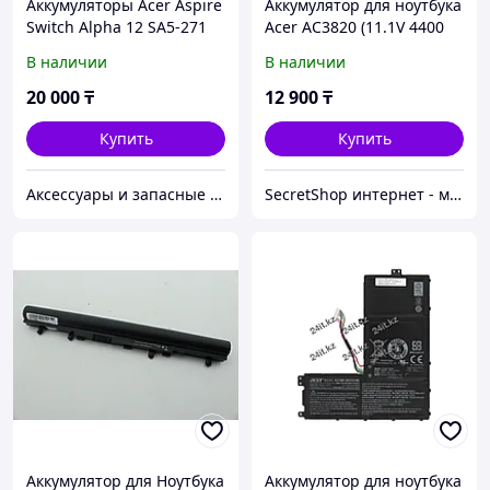
Аккумуляторы Acer Aspire
Аккумулятор для ноутбука
Switch Alpha 12 SA5-271
Acer AC3820 (11.1V 4400
AP16B4J, 7.6V 37Wh
mAh)
В наличии
В наличии
батарея, аккумулятор,
ORIGINAL
20 000
₸
12 900
₸
Купить
Купить
Аксессуары и запасные части для НОУТБУКОВ
SecretShop интернет - магазин Все для ноутбуков и фотоаппаратов и смартфонов
Аккумулятор для Ноутбука
Аккумулятор для ноутбука