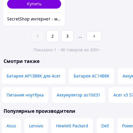
Купить
SecretShop интернет - магазин Все для ноутбуков и фотоаппаратов и смартфонов
1
2
3
...
Показано 1 - 48 товаров из 300+
Смотри также
Батарея AP13B8K для Acer
Батарея AC14B8K
Акку
Питания ноутбука
Аккумулятор as10d31
Acer v3 5
Популярные производители
Asus
Lenovo
Hewlett Packard
Dell
Powe