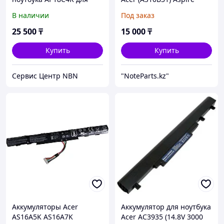
Acer Aspire A515-43 /
3820T, 5820T
В наличии
Под заказ
A515-56 / A315-42 /11.4v
4200 mAh ORIGINAL
25 500
₸
15 000
₸
Купить
Купить
Сервис Центр NBN
"NoteParts.kz"
Аккумуляторы Acer
Аккумулятор для ноутбука
AS16A5K AS16A7K
Acer AC3935 (14.8V 3000