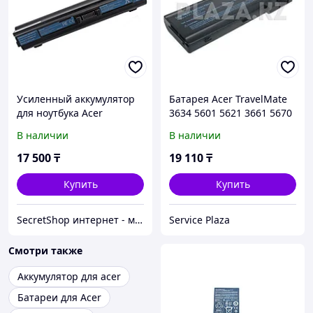
Усиленный аккумулятор
Батарея Acer TravelMate
для ноутбука Acer
3634 5601 5621 3661 5670
AC1810T (11.1V 7800 mAh)
5672 7003 7103 7112 9301
В наличии
В наличии
14.8V Li-in 2000-5200 mAh
17 500
₸
19 110
₸
Купить
Купить
SecretShop интернет - магазин Все для ноутбуков и фотоаппаратов и смартфонов
Service Plaza
Смотри также
Аккумулятор для acer
Батареи для Acer