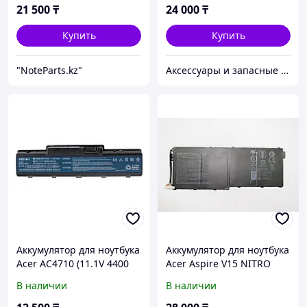
ORIGINAL
21 500
₸
24 000
₸
Купить
Купить
"NoteParts.kz"
Аксессуары и запасные части для НОУТБУКОВ
Аккумулятор для ноутбука
Аккумулятор для ноутбука
Acer AC4710 (11.1V 4400
Acer Aspire V15 NITRO
mAh)
VN7-593g, AC16A8N
В наличии
В наличии
ORIGINAL