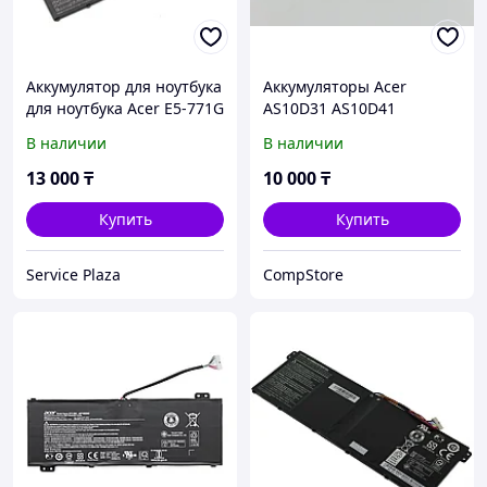
Аккумулятор для ноутбука
Аккумуляторы Acer
для ноутбука Acer E5-771G
AS10D31 AS10D41
E5-731G V3-371 AC14B8K
AS10D51 AS10D81 10,8v
В наличии
В наличии
(4ICP5/57/80) б.у
(совместим с 11,1v) 4400
мАч 5750
13 000
₸
10 000
₸
Купить
Купить
Service Plaza
CompStore