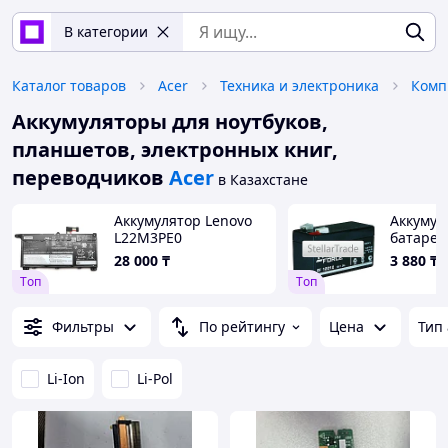
В категории
Каталог товаров
Acer
Техника и электроника
Комп
Аккумуляторы для ноутбуков,
планшетов, электронных книг,
переводчиков
Acer
в Казахстане
Аккумулятор Lenovo
Аккумул
L22M3PE0
батарея
3226111
28 000
₸
3 880
₸
Tоп
Tоп
Фильтры
По рейтингу
Цена
Тип
Li-Ion
Li-Pol