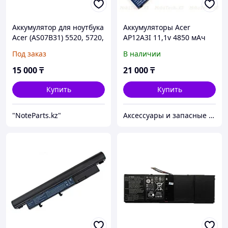
Аккумулятор для ноутбука
Аккумуляторы Acer
Acer (AS07B31) 5520, 5720,
AP12A3I 11,1v 4850 мАч
5920
M3-481TG M5-581TG
Под заказ
В наличии
батарея, аккумулятор,
ORIGINAL
15 000
₸
21 000
₸
Купить
Купить
"NoteParts.kz"
Аксессуары и запасные части для НОУТБУКОВ