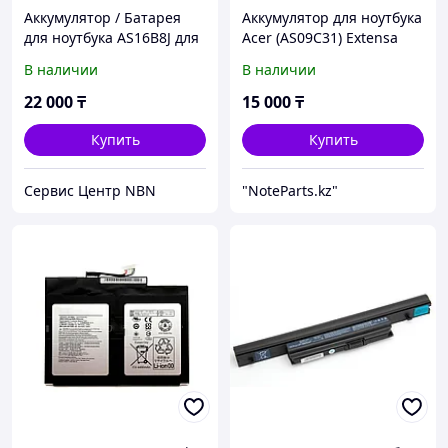
Аккумулятор / Батарея
Аккумулятор для ноутбука
для ноутбука AS16B8J для
Acer (AS09C31) Extensa
Acer Aspire E5-575G / F5-
5635Z, eMachines E528
В наличии
В наличии
573 10.95v 5600mAh
ORIGINAL
22 000
₸
15 000
₸
Купить
Купить
Сервис Центр NBN
"NoteParts.kz"