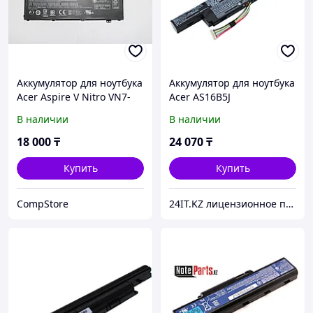
Аккумулятор для ноутбука
Аккумулятор для ноутбука
Acer Aspire V Nitro VN7-
Acer AS16B5J
571, AC14A8L, ORIGINAL
В наличии
В наличии
18 000
₸
24 070
₸
Купить
Купить
CompStore
24IT.KZ лицензионное программное обеспечение и комплектующие для ноутбуков