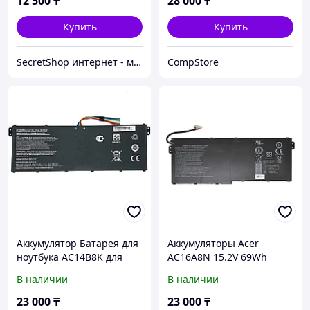
12 500
₸
28 000
₸
Купить
Купить
SecretShop интернет - магазин Все для ноутбуков и фотоаппаратов и смартфонов
CompStore
Аккумулятор Батарея для
Аккумуляторы Acer
ноутбука AC14B8K для
AC16A8N 15.2V 69Wh
Acer Aspire ES1 511 / E5
4605mAh, Aspire NITRO
В наличии
В наличии
771G / ES1-711 /15.2v
VN7-593G Aspire VN7-
3220mAh ORIGINAL
593G батарея,
23 000
₸
23 000
₸