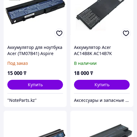
Аккумулятор для ноутбука
Аккумулятор Acer
Acer (TM07B41) Aspire
AC14B8K AC14B7K
2420, 2920, 5560
AC14B3K 15.2V 48Wh
Под заказ
В наличии
Aspire 5 A515-51 Nitro 5
AN515-51 батарея
15 000
₸
18 000
₸
аккумулятор
Купить
Купить
"NoteParts.kz"
Аксессуары и запасные части для НОУТБУКОВ