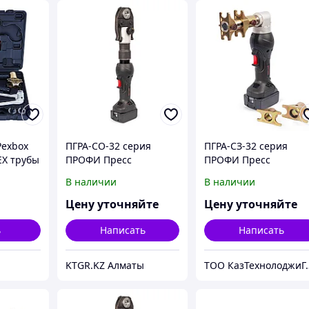
Pexbox
ПГРА-СО-32 серия
ПГРА-СЗ-32 серия
EX трубы
ПРОФИ Пресс
ПРОФИ Пресс
гидравлический
гидравлический
В наличии
В наличии
аккумуляторный
аккумуляторный
Цену уточняйте
Цену уточняйте
ь
Написать
Написать
KTGR.KZ Алматы
ТОО КазТехно