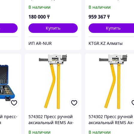
lter PZ-
1240A-18 TIM
Rotorica Accu-Pex
В наличии
В наличии
Combi SL
180 000
₸
959 367
₸
ь
Купить
Купить
ИП AR-NUR
KTGR.KZ Алматы
й пресс-
574302 Пресс ручной
574302 Пресс ручной
я
аксиальный REMS Ax-
аксиальный REMS Ax-
альных
Press HK (только
Press HK (только
В наличии
В наличии