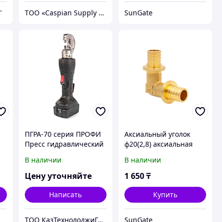
"
ТОО «Caspian Supply Solutions (Каспиан сапплай солуюшнс)»
SunGate
ПГРА-70 серия ПРОФИ
Аксиальный уголок
Пресс гидравлический
ф20(2,8) аксиальная
аккумуляторный
В наличии
В наличии
Цену уточняйте
1 650
₸
Написать
Купить
ТОО КазТехнолоджиГрупп Астана
SunGate