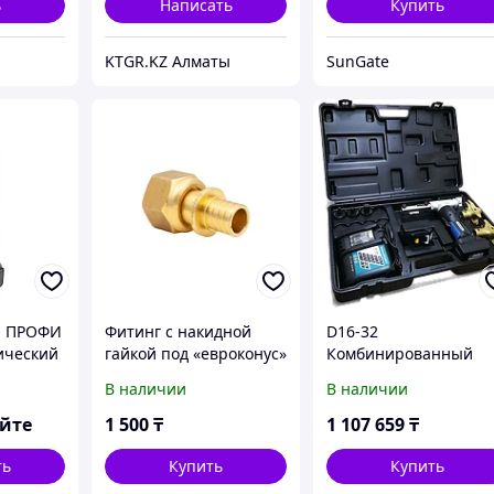
ь
Написать
Купить
KTGR.KZ Алматы
SunGate
я ПРОФИ
Фитинг с накидной
D16-32
ический
гайкой под «евроконус»
Комбинированный
ый
ф16-3/4 (2,2)
аккумуляторный
В наличии
В наличии
аксиальная
инструмент для
расширения труб и
яйте
1 500
₸
1 107 659
₸
запрессовки
надвижных гильз
ть
Купить
Купить
размер