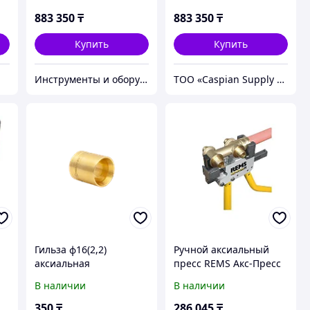
Combi SL RT.1421040SL
Combi SL
883 350
₸
883 350
₸
Купить
Купить
Инструменты и оборудование StellarTrade
ТОО «Caspian Supply Solutions (Каспиан сапплай солуюшнс)»
Гильза ф16(2,2)
Ручной аксиальный
аксиальная
пресс REMS Акс-Пресс
H
В наличии
В наличии
350
₸
286 045
₸