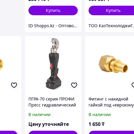
Купить
Купить
ID Shopps.kz - Оптово-розничный Склад
ТОО КазТехно
ПГРА-70 серия ПРОФИ
Фитинг с накидной
Пресс гидравлический
гайкой под «еврокону
аккумуляторный
ф20-3/4 (2,8)
В наличии
В наличии
аксиальная
Цену уточняйте
1 650
₸