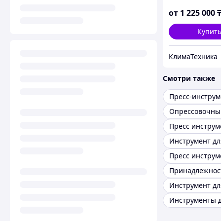
фитингов, Рос
от
1 225 000
Купит
КлимаТехника
Смотри также
Пресс инструм