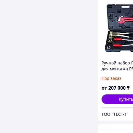
Ручной набор 
для монтажа P
16мм-32мм
Под заказ
от
207 000
₸
Купит
ТОО "ТЕСТ-1"