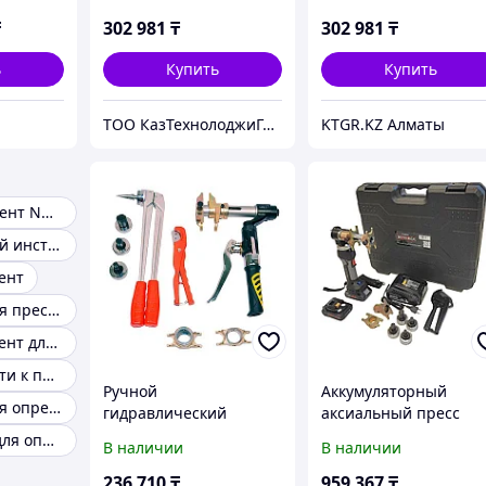
ТурПласт
привод)
привод)
₸
302 981
₸
302 981
₸
ь
Купить
Купить
ТОО КазТехнолоджиГрупп Астана
KTGR.KZ Алматы
Пресс-инструмент NOVOPRESS
Опрессовочный инструмент
ент
Инструмент для пресс фитингов
Пресс инструмент для прессов ima
Принадлежности к пресс-инструменту
Ручной
Аккумуляторный
Инструмент для опрессовки
гидравлический
аксиальный пресс
аксиальный пресс VOLL
Rotorica Accu-Pex
Инструменты для опрессовки фитингов
В наличии
В наличии
V-PexPress MH32
Combi SL
236 710
₸
959 367
₸