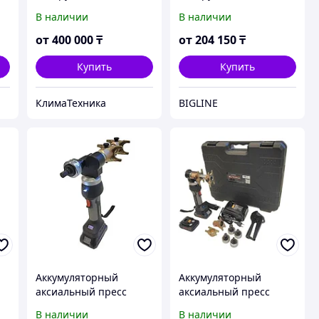
монтажа аксиальных
монтажа аксиальных
В наличии
В наличии
фитингов, РосТурПласт
фитингов М1632 РТП
от
400 000
₸
от
204 150
₸
Купить
Купить
КлимаТехника
BIGLINE
Аккумуляторный
Аккумуляторный
аксиальный пресс
аксиальный пресс
Rotorica Accu-Pex
Rotorica Accu-Pex
В наличии
В наличии