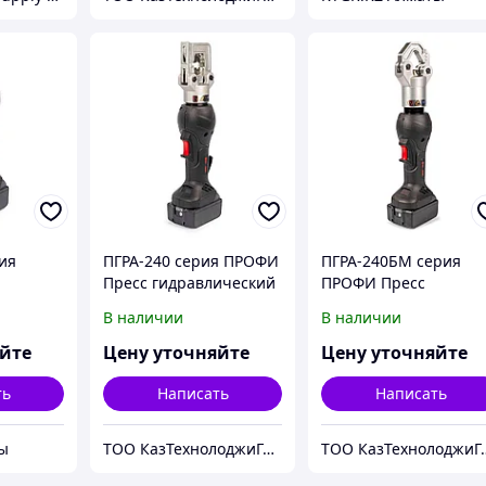
ия
ПГРА-240 серия ПРОФИ
ПГРА-240БМ серия
Пресс гидравлический
ПРОФИ Пресс
й
аккумуляторный
гидравлический
В наличии
В наличии
ый
аккумуляторный
безматричный
яйте
Цену уточняйте
Цену уточняйте
ть
Написать
Написать
ы
ТОО КазТехнолоджиГрупп Астана
ТОО КазТехно