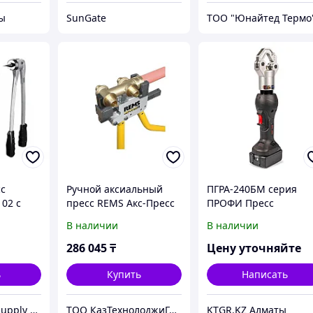
ы
SunGate
ТОО "Юнайтед Термо
с
Ручной аксиальный
ПГРА-240БМ серия
02 с
пресс REMS Акс-Пресс
ПРОФИ Пресс
рителем
H
гидравлический
В наличии
В наличии
au с
аккумуляторный
безматричный
286 045
₸
Цену уточняйте
ь
Купить
Написать
ТОО «Caspian Supply Solutions (Каспиан сапплай солуюшнс)»
ТОО КазТехнолоджиГрупп Астана
KTGR.KZ Алматы