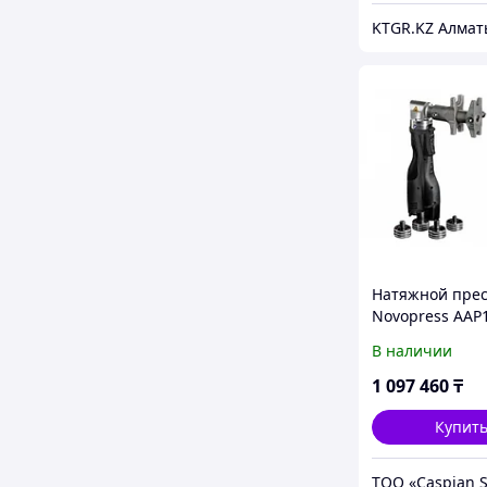
KTGR.KZ Алмат
Натяжной прес
Novopress AAP1
ручным расши
В наличии
для систем Reh
PPSU гильзами
1 097 460
₸
Купит