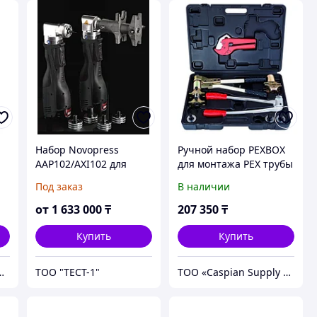
Набор Novopress
Ручной набор PEXBOX
AAP102/AXI102 для
для монтажа PEX трубы
систем
REHAU 16мм-32мм
Под заказ
В наличии
STOUT/AHLSELL/SANEXT
/Pro Aqua/Pipe
от
1 633 000
₸
207 350
₸
Life/Stroj-AVF/JENTRO
Купить
Купить
лоджиГрупп Астана
ТОО "ТЕСТ-1"
ТОО «Caspian Supply Solutions (Каспиан сапплай солуюшнс)»