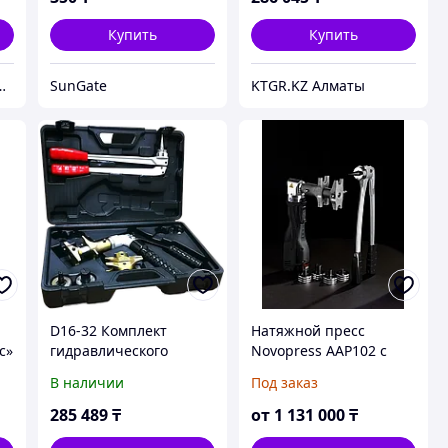
Купить
Купить
лоджиГрупп Астана
SunGate
KTGR.KZ Алматы
D16-32 Комплект
Натяжной пресс
с»
гидравлического
Novopress AAP102 с
ручного инструмента
ручным расширителем
В наличии
Под заказ
для расширения труб и
для систем с
запрессовки
латунными гильзами
285 489
₸
от
1 131 000
₸
надвижных гильз