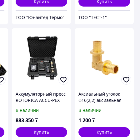
размер
Купить
Купить
ТОО "Юнайтед Термо"
ТОО "ТЕСТ-1"
Аккумуляторный пресс
Аксиальный уголок
ROTORICA ACCU-PEX
ф16(2,2) аксиальная
COMBI
В наличии
В наличии
883 350
₸
1 200
₸
Купить
Купить