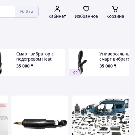
Найти
Кабинет
Избранное
Корзина
Смарт вибратор с
Универсальный
подогревом Heat
смарт вибратор 
Climax Connect App
подогревом Satis
35 000
₸
35 000
₸
Satisfyer
Heat Climax+
Tоп