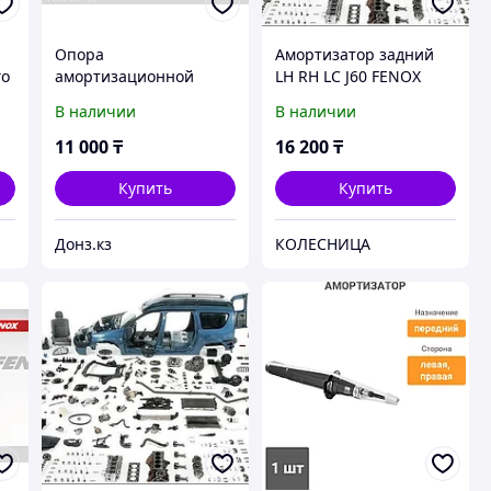
Опора
Амортизатор задний
го
амортизационной
LH RH LC J60 FENOX
стойки | зад прав/лев
В наличии
В наличии
|#SM23018
,
11 000
₸
16 200
₸
Купить
Купить
Донз.кз
КОЛЕСНИЦА