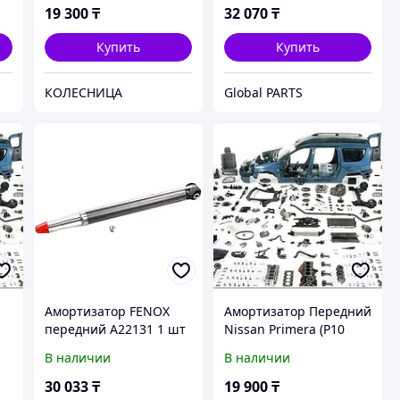
19 300
₸
32 070
₸
Купить
Купить
КОЛЕСНИЦА
Global PARTS
Амортизатор FENOX
Амортизатор Передний
передний A22131 1 шт
Nissan Primera (P10
P11) 90-02 FENOX
В наличии
В наличии
30 033
₸
19 900
₸