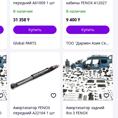
передний A61009 1 шт
кабины FENOX A12027
(бол.втулка)
В наличии
В наличии
20.5001010-10
31 358
₸
9 400
₸
Купить
Купить
Global PARTS
ТОО "Дармен Азия Сервис"
Амортизатор FENOX
Амортизатор задний
0
передний A22164 1 шт
Rio 3 FENOX