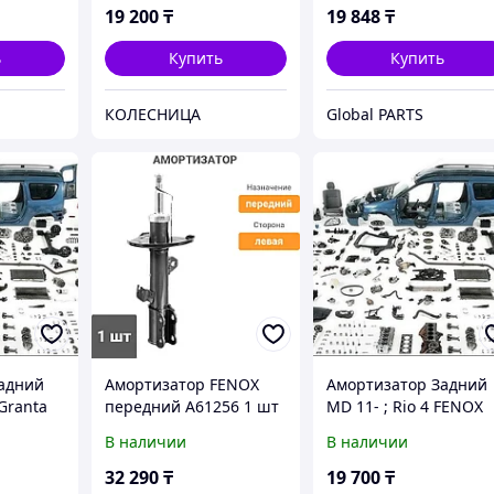
19 200
₸
19 848
₸
ь
Купить
Купить
КОЛЕСНИЦА
Global PARTS
адний
Амортизатор FENOX
Амортизатор Задний
Granta
передний A61256 1 шт
MD 11- ; Rio 4 FENOX
В наличии
В наличии
32 290
₸
19 700
₸