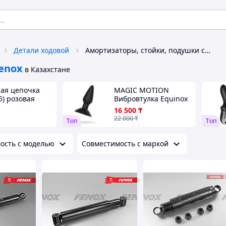
Детали ходовой
Амортизаторы, стойки, подушки стоек Fenox
enox
в Казахстане
ая цепочка
MAGIC MOTION
5) розовая
Вибровтулка Equinox
16 500
₸
22 000
₸
Tоп
Tоп
ость с моделью
Совместимость с маркой