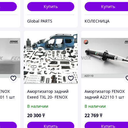
ь
Купить
Купить
Global PARTS
КОЛЕСНИЦА
FENOX
Амортизатор задний
Амортизатор FENOX
01 1 шт
Exeed TXL 20- FENOX
задний A22110 1 шт
В наличии
В наличии
20 300
₸
22 769
₸
ь
Купить
Купить