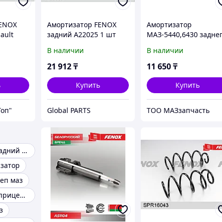
FENOX
Амортизатор FENOX
Амортизатор
ault
задний A22025 1 шт
МАЗ-5440,6430 задне
c
подрессоривания
В наличии
В наличии
кабины FENOX;
A12027/20.5001010-10
21 912
₸
11 650
₸
шт
ь
Купить
Купить
Топ"
Global PARTS
ТОО МАЗзапчасть
Амортизатор задний ваз
затор
еп маз
Запчасти полуприцеп маз
з