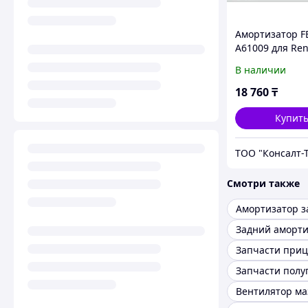
Амортизатор 
A61009 для Ren
Megane / Sceni
В наличии
передний
18 760
₸
Купит
ТОО "Консалт-
Смотри также
Задний аморти
Запчасти приц
Вентилятор ма