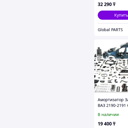
32 290
₸
Купит
Global PARTS
Амортизатор З
ВАЗ 2190-2191 
FENOX
В наличии
19 400
₸