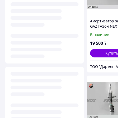
Амортизатор з
GAZ ГАЗон NEX
Вектор Next, A
В наличии
FENOX
19 500
₸
Купит