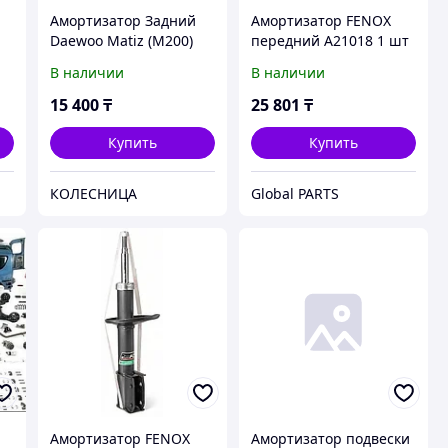
Амортизатор Задний
Амортизатор FENOX
Daewoo Matiz (M200)
передний A21018 1 шт
05-08, Chevrolet Spark
В наличии
В наличии
05- FENOX
15 400
₸
25 801
₸
Купить
Купить
КОЛЕСНИЦА
Global PARTS
Амортизатор FENOX
Амортизатор подвески