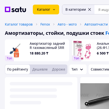
Каталог
В категории
Каталог товаров
Fenox
Авто - мото
Автозапчасти
Амортизаторы, стойки, подушки стоек
F
Амортизатор задний
Анальн
R газомасляный SRR
(26.Φ1.
OE SA-160500
18 880
.20
₸
6 500
₸
Tоп
Tоп
По рейтингу
Дешевле
Дороже
Тип
Совместим