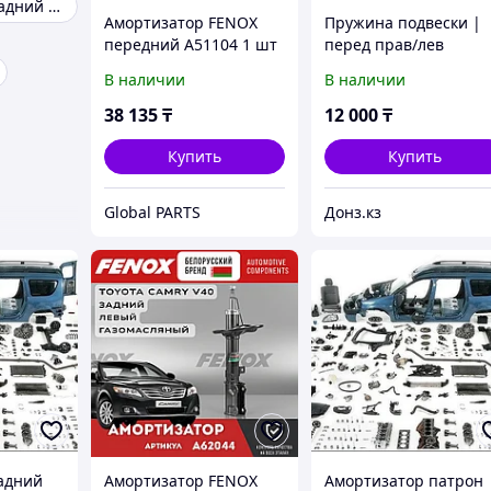
Амортизатор задний largus
Амортизатор FENOX
Пружина подвески |
передний A51104 1 шт
перед прав/лев
|#SPR16043
В наличии
В наличии
38 135
₸
12 000
₸
Купить
Купить
Global PARTS
Донз.кз
адний
Амортизатор FENOX
Амортизатор патрон