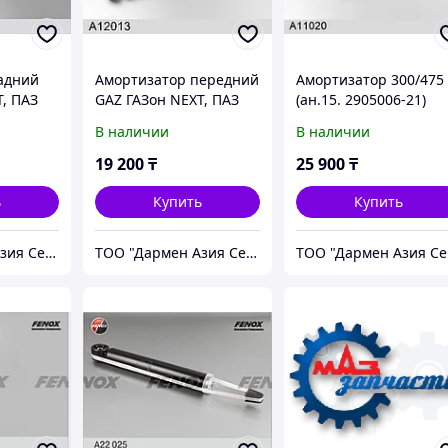
адний
Амортизатор передний
Амортизатор 300/475
T, ПАЗ
GAZ ГАЗон NEXT, ПАЗ
(ан.15. 2905006-21)
11034
Вектор Next, A12013
A11020 FENOX
В наличии
В наличии
FENOX
19 200
₸
25 900
₸
ь
Купить
Купить
ТОО "Дармен Азия Сервис"
ТОО "Дармен Азия Сервис"
Т