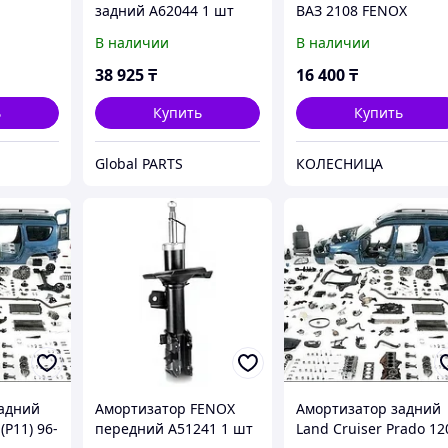
задний A62044 1 шт
ВАЗ 2108 FENOX
В наличии
В наличии
38 925
₸
16 400
₸
ь
Купить
Купить
Global PARTS
КОЛЕСНИЦА
адний
Амортизатор FENOX
Амортизатор задний
(P11) 96-
передний A51241 1 шт
Land Cruiser Prado 12