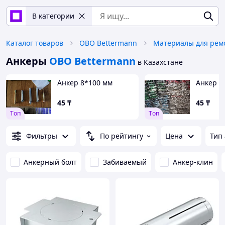
В категории
Каталог товаров
OBO Bettermann
Материалы для рем
Анкеры
OBO Bettermann
в Казахстане
Анкер 8*100 мм
Анкер 1
45
₸
45
₸
Tоп
Tоп
Фильтры
По рейтингу
Цена
Тип
Анкерный болт
Забиваемый
Анкер-клин