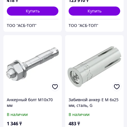
418
₸
125 910
₸
Купить
Купить
ТОО "АСБ-ТОП"
ТОО "АСБ-ТОП"
Анкерный болт М10х70
Забивной анкер E M 6x25
мм
мм, сталь, G
В наличии
В наличии
1 346
₸
483
₸