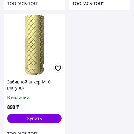
ТОО "АСБ-ТОП"
ТОО "АСБ-ТОП"
Забивной анкер M10
(латунь)
В наличии
890
₸
Купить
ТОО "АСБ-ТОП"