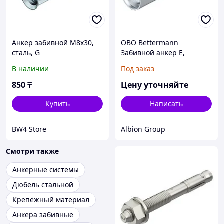
Анкер забивной М8х30,
OBO Bettermann
сталь, G
Забивной анкер E,
M12x50, сталь, G
В наличии
Под заказ
850
₸
Цену уточняйте
Купить
Написать
BW4 Store
Albion Group
Смотри также
Анкерные системы
Дюбель стальной
Крепёжный материал
Анкера забивные