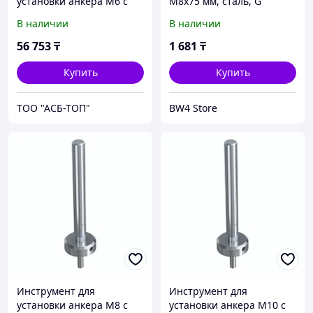
установки анкера М6 с
M8x75 мм, сталь, G
гайкой и шайбой
В наличии
В наличии
56 753
₸
1 681
₸
Купить
Купить
ТОО "АСБ-ТОП"
BW4 Store
Инструмент для
Инструмент для
установки анкера М8 с
установки анкера М10 с