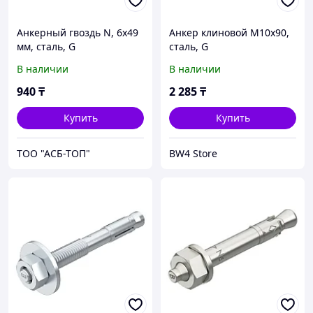
Анкерный гвоздь N, 6x49
Анкер клиновой М10х90,
мм, сталь, G
сталь, G
В наличии
В наличии
940
₸
2 285
₸
Купить
Купить
ТОО "АСБ-ТОП"
BW4 Store