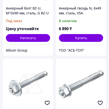
Анкерный болт BZ-U,
Анкерный гвоздь N, 6x49
M10x90 мм, сталь, G BZ-U
мм, сталь, V5A
10-10-30/90
Под заказ
В наличии
Цену уточняйте
6 890
₸
Написать
Купить
Albion Group
ТОО "АСБ-ТОП"