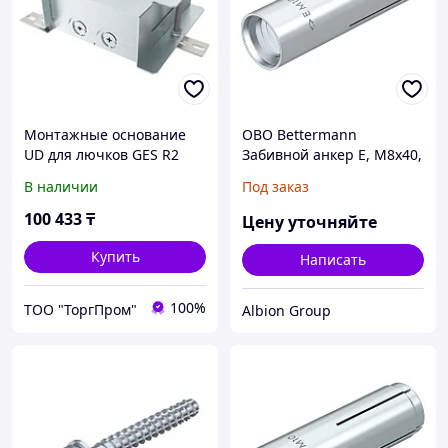
Монтажные основание
OBO Bettermann
UD для лючков GES R2
Забивной анкер E, M8x40,
для бетонных полов h=85-
сталь, G
В наличии
Под заказ
130 мм(для
7408838,7408832) сталь
100 433
₸
Цену уточняйте
Купить
Написать
100%
ТОО "ТоргПром"
Albion Group