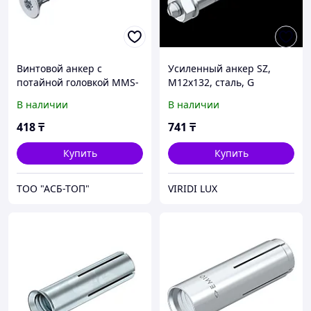
Винтовой анкер с
Усиленный анкер SZ,
потайной головкой MMS-
M12x132, сталь, G
plus F 7,5x80
В наличии
В наличии
418
₸
741
₸
Купить
Купить
ТОО "АСБ-ТОП"
VIRIDI LUX