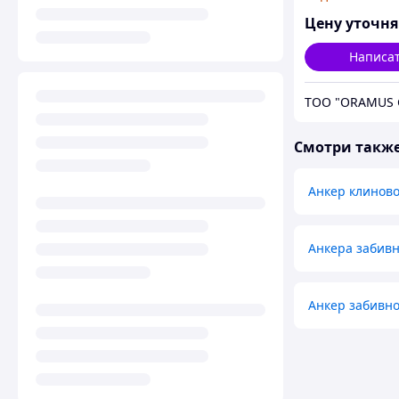
Цену уточн
Написа
ТОО "ORAMUS 
Смотри такж
Анкер клинов
Анкера забив
Анкер забивно