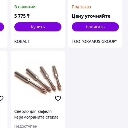
В наличии
Под заказ
5 775
₸
Цену уточняйте
Купить
Написать
KOBALT
ТОО "ORAMUS GROUP"
Сверло для кафеля
керамогранита стекла
бур 6
Недоступен