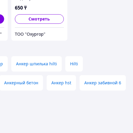
650
₸
Смотреть
"
ТОО "Oxyprop"
ер
Анкер шпилька hilti
Hilti
Анкерный бетон
Анкер hst
Анкер забивной 6