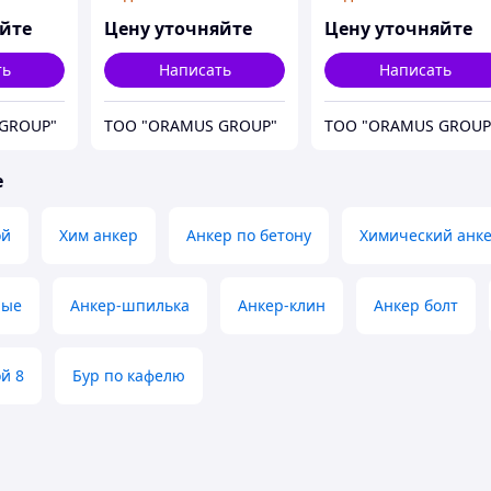
яйте
Цену уточняйте
Цену уточняйте
ть
Написать
Написать
GROUP"
ТОО "ORAMUS GROUP"
ТОО "ORAMUS GROUP
е
ой
Хим анкер
Анкер по бетону
Химический анк
ные
Анкер-шпилька
Анкер-клин
Анкер болт
й 8
Бур по кафелю