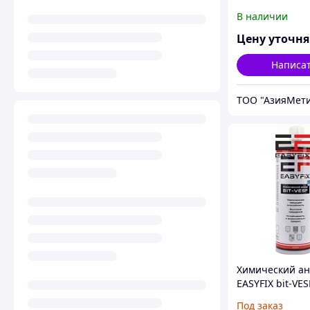
В наличии
Цену уточн
Написа
ТОО "АзияМет
Химический ан
EASYFIX bit-VES
Под заказ