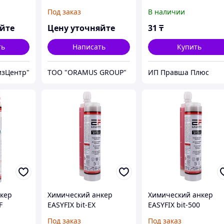
Под заказ
В наличии
яйте
Цену уточняйте
31
₸
ть
Написать
Купить
изЦентр"
ТОО "ORAMUS GROUP"
ИП Правша Плюс
кер
Химический анкер
Химический анкер
F
EASYFIX bit-EX
EASYFIX bit-500
Под заказ
Под заказ