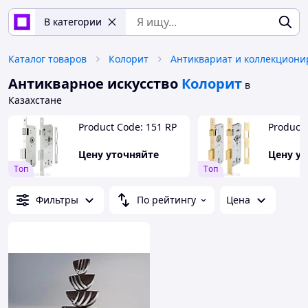
В категории
Каталог товаров
Колорит
Антикварное искусство
Колорит
в
Казахстане
Product Code: 151 RP
Product 
Цену уточняйте
Цену у
Tоп
Tоп
Фильтры
По рейтингу
Цена