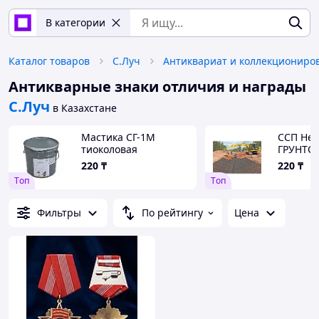
В категории
Каталог товаров
С.Луч
Антикварные знаки отличия и награды
С.Луч
в Казахстане
Мастика СГ-1М
ССП Неф
тиоколовая
ГРУНТС
220
₸
220
₸
Tоп
Tоп
Фильтры
По рейтингу
Цена