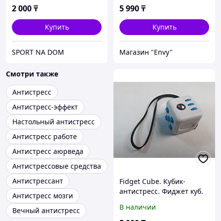
2 000
₸
5 990
₸
Купить
Купить
SPORT NA DOM
Магазин "Envy"
Смотри также
Антистресс
Антистресс-эффект
Настольный антистресс
Антистресс работе
Антистресс аюрведа
Антистрессовые средства
Антистрессант
Fidget Cube. Кубик-
антистресс. Фиджет куб.
Антистресс мозги
Оригинал. Рассрочка.
В наличии
Вечный антистресс
Kaspi RED