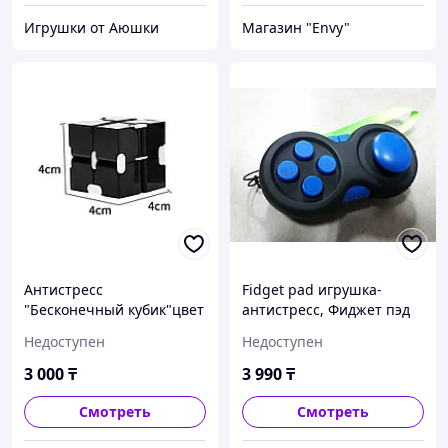
Игрушки от Аюшки
Магазин "Envy"
Антистресс
Fidget pad игрушка-
"Бесконечный кубик"цвет
антистресс, Фиджет пэд
(черный)
Недоступен
Недоступен
3 000
₸
3 990
₸
Смотреть
Смотреть