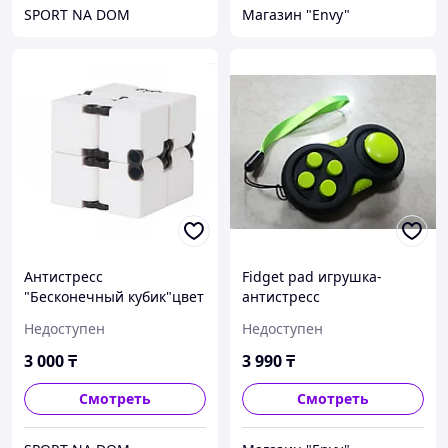
SPORT NA DOM
Магазин "Envy"
Антистресс
Fidget pad игрушка-
"Бесконечный кубик"цвет
антистресс
(белый)
Недоступен
Недоступен
3 000
₸
3 990
₸
Смотреть
Смотреть