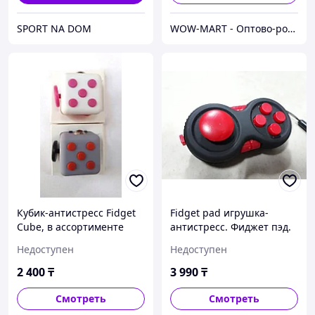
SPORT NA DOM
WOW-MART - Оптово-розничный Склад - товары на заказ до двери
Кубик-антистресс Fidget
Fidget pad игрушка-
Cube, в ассортименте
антистресс. Фиджет пэд.
Фиджет джостик.
Недоступен
Недоступен
Оригинал. Рассрочка.
Kaspi RED
2 400
₸
3 990
₸
Смотреть
Смотреть