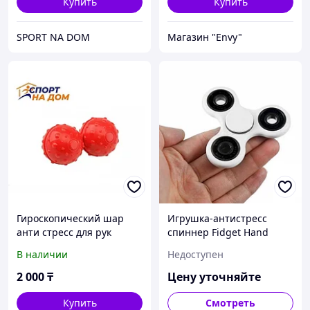
Купить
Купить
SPORT NA DOM
Магазин "Envy"
Гироскопический шар
Игрушка-антистресс
анти стресс для рук
спиннер Fidget Hand
Spinner(Фиджет Хэнд
В наличии
Недоступен
Спинэ), белый
2 000
₸
Цену уточняйте
Купить
Смотреть