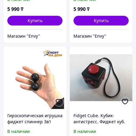
Kaspi RED
Kaspi RED
5 990
₸
5 990
₸
Купить
Купить
Магазин "Envy"
Магазин "Envy"
Гироскопическая игрушка
Fidget Cube. Кубик-
фиджет спиннер 3в1
антистресс. Фиджет куб.
Black
Оригинал. Рассрочка.
В наличии
В наличии
Kaspi RED