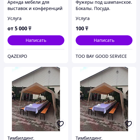
Аренда мебели для
Фужеры под шампанское.
выставок и конференций
Бокалы. Посуда.
Скатерти. Чехлы. Банты.
Услуга
Услуга
Столы. Стулья. Шатры.
Казаны
от
5 000
₸
100
₸
Написать
Написать
QAZEXPO
ТОО BAY GOOD SERVICE
Тимбилдинг.
Тимбилдинг.