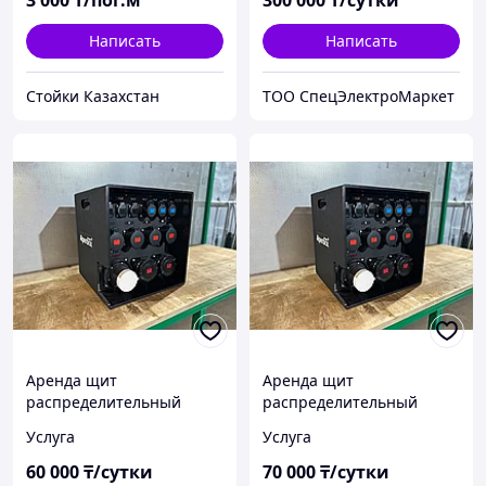
3 000
₸/пог.м
300 000
₸/сутки
Написать
Написать
Стойки Казахстан
ТОО СпецЭлектроМаркет
Аренда щит
Аренда щит
распределительный
распределительный
125А/80кВТ без
125А/80кВТ с
Услуга
Услуга
мультиметра
мультиметром
60 000
₸/сутки
70 000
₸/сутки