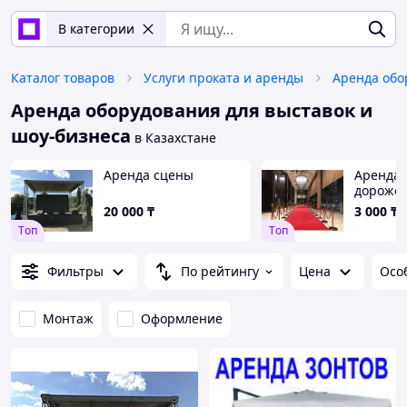
В категории
Каталог товаров
Услуги проката и аренды
Аренда оборудования для выставок и
шоу-бизнеса
в Казахстане
Аренда сцены
Аренда 
дорожек
20 000
₸
3 000
₸/
Tоп
Tоп
Фильтры
По рейтингу
Цена
Осо
Монтаж
Оформление