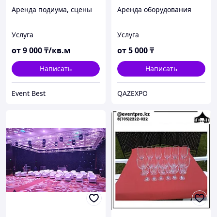
Аренда подиума, сцены
Аренда оборудования
Услуга
Услуга
от
9 000
₸/кв.м
от
5 000
₸
Написать
Написать
Event Best
QAZEXPO