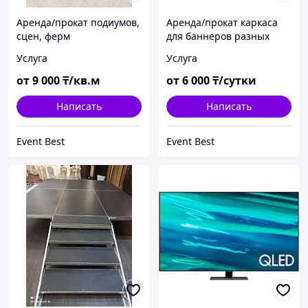
Аренда/прокат подиумов,
Аренда/прокат каркаса
сцен, ферм
для баннеров разных
размеров
Услуга
Услуга
от
9 000
₸/кв.м
от
6 000
₸/сутки
Написать
Написать
Event Best
Event Best