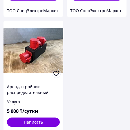
ТОО СпецЭлектроМаркет
ТОО СпецЭлектроМаркет
Аренда тройник
распределительный
32А/20кВТ
Услуга
5 000
₸/сутки
Написать