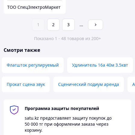
ТОО СпецЭлектроМаркет
1
2
3
...
Показано 1 - 48 товаров из 200+
Смотри также
Флагшток регулируемый
Удлинитель 16а 40м 3.5квт
Прокат сцена звук
Сценический подиум аренда
А
Программа защиты покупателей
satu.kz
предоставляет защиту покупок до
50 000 тг
при оформлении заказа через
корзину.