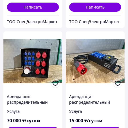
Написать
Написать
ТОО СпецЭлектроМаркет
ТОО СпецЭлектроМаркет
Аренда щит
Аренда щит
распределительный
распределительный
125А/80кВТ с
32А/20кВТ
Услуга
Услуга
мультиметром
70 000
₸/сутки
15 000
₸/сутки