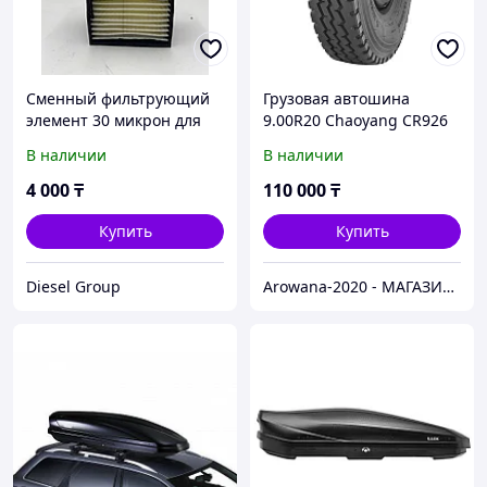
Сменный фильтрующий
Грузовая автошина
элемент 30 микрон для
9.00R20 Chaoyang CR926
сепаратора SEPAR SWK-
144/142K 16PR комплект
В наличии
В наличии
2000/10, SEPAR EVO-10
универсальная
4 000
₸
110 000
₸
Купить
Купить
Diesel Group
Arowana-2020 - МАГАЗИН ГРУЗОВЫХ И ЛЕГКОВЫХ АВТОШИН