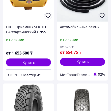
ГНСС Приемник SOUTH
Автомобильные ремни
G4геодезический GNSS
ровер
В наличии
В наличии
от
675
₸
от
654
.75
₸
от
1 653 600
₸
Купить
Купить
92%
МетТрансТерминал
ТОО "ГЕО Мастер А"