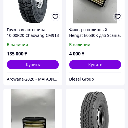
Грузовая автошина
Фильтр топливный
10.00R20 Chaoyang CM913
Hengst E0530K для Scania,
149/146J 18PR полукарьер
Volvo, MAN, Mercedes,
В наличии
В наличии
комплект
Iveco, DAF
135 000
₸
4 000
₸
Купить
Купить
Arowana-2020 - МАГАЗИН ГРУЗОВЫХ И ЛЕГКОВЫХ АВТОШИН
Diesel Group