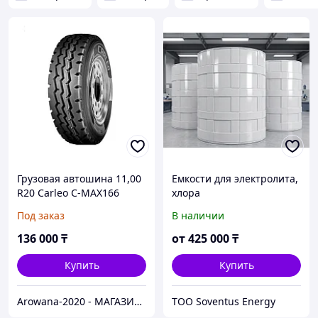
Грузовая автошина 11,00
Емкости для электролита,
R20 Carleo C-MAX166
хлора
152/149K 18PR комплект
Под заказ
В наличии
136 000
₸
от
425 000
₸
Купить
Купить
Arowana-2020 - МАГАЗИН ГРУЗОВЫХ И ЛЕГКОВЫХ АВТОШИН
ТОО Soventus Energy