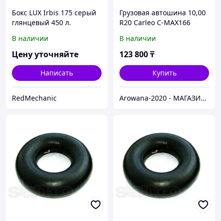
Бокс LUX Irbis 175 серый
Грузовая автошина 10,00
глянцевый 450 л.
R20 Carleo C-MAX166
175х85х40 см
149/146K 18PR комплект
В наличии
В наличии
Цену уточняйте
123 800
₸
Написать
Купить
RedMechanic
Arowana-2020 - МАГАЗИН ГРУЗОВЫХ И ЛЕГКОВЫХ АВТОШИН