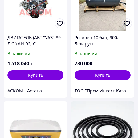
ДВИГАТЕЛЬ (АВТ."УАЗ" 89
Ресивер 10 бар, 900л,
Л.С.) АИ-92, С
Беларусь
ДИАФРАГМЕННЫМ
В наличии
В наличии
СЦЕПЛЕНИЕМ (ГРУЗ.РЯД)
(ОРИГИНАЛ)
1 518 040
₸
730 000
₸
Купить
Купить
АСКОМ - Астана
ТОО "Пром Инвест Казахстан"