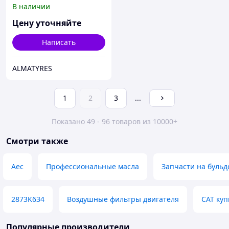
В наличии
Цену уточняйте
Написать
ALMATYRES
1
2
3
...
Показано 49 - 96 товаров из 10000+
Смотри также
Aec
Профессиональные масла
Запчасти на бульд
2873K634
Воздушные фильтры двигателя
CAT куп
Популярные производители