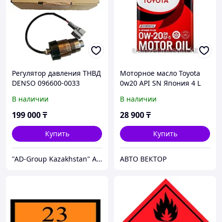
Регулятор давления ТНВД
Моторное масло Toyota
DENSO 096600-0033
0w20 API SN Япония 4 L
Toyota 1KZ, 2L-TE, 3C-TE,
В наличии
В наличии
Hilux, Prado, Surf, Hiace,
4Runner
199 000
₸
28 900
₸
Купить
Купить
"AD-Group Kazakhstan" Автомобильные топливные системы. ТНВД, форсунки, бензонасосы, датчики, прочее.
АВТО ВЕКТОР