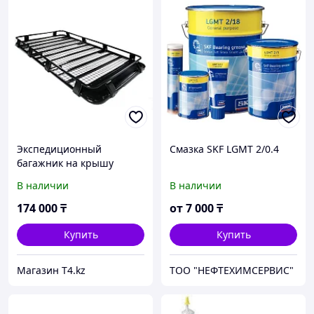
Экспедиционный
Смазка SKF LGMT 2/0.4
багажник на крышу
силовой 2200мм*1250мм -
В наличии
В наличии
T4
174 000
₸
от
7 000
₸
Купить
Купить
Магазин T4.kz
ТОО "НЕФТЕХИМСЕРВИС"