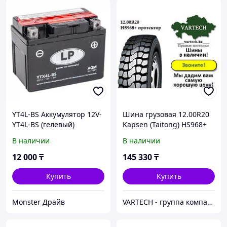
YT4L-BS Аккумулятор 12V-
Шина грузовая 12.00R20
YT4L-BS (гелевый)
Kapsen (Taitong) HS968+
(полукарьер) в Алматы
В наличии
В наличии
12 000
₸
145 330
₸
Купить
Купить
Monster Драйв
VARTECH - группа компаний