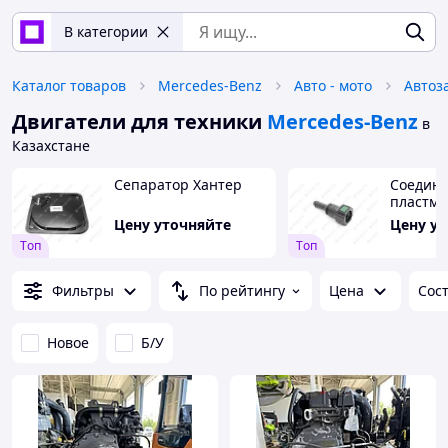
В категории
Каталог товаров
Mercedes-Benz
Авто - мото
Автоз
Двигатели для техники
Mercedes-Benz
в
Казахстане
Сепаратор Хантер
Соедини
пластма
3163 дв.
Цену уточняйте
Цену у
прямой
Tоп
Tоп
Фильтры
По рейтингу
Цена
Сос
Новое
Б/У