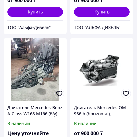
от
900 000
₸
от
900 000
₸
Купить
Купить
ТОО "Альфа-Дизель"
ТОО "АЛЬФА ДИЗЕЛЬ"
Двигатель Mercedes-Benz
Двигатель Mercedes OM
A-Class W168 M166 (б/у)
936 h (horizontal),
Mercedes M 936 G,
В наличии
В наличии
Mercedes OM 470,
Mercedes OM 471
Цену уточняйте
от
900 000
₸