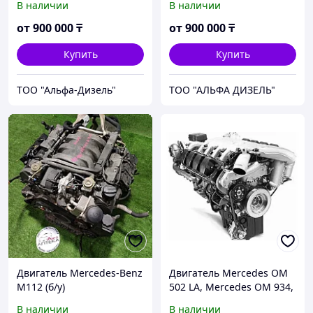
В наличии
В наличии
Mercedes OM 457 LA,
Mercedes OM 457 LA,
Mercedes OM 501 LA
Mercedes OM 501 LA
от
900 000
₸
от
900 000
₸
Купить
Купить
ТОО "Альфа-Дизель"
ТОО "АЛЬФА ДИЗЕЛЬ"
Двигатель Mercedes-Benz
Двигатель Mercedes OM
M112 (б/у)
502 LA, Mercedes OM 934,
Mercedes OM 936,
В наличии
В наличии