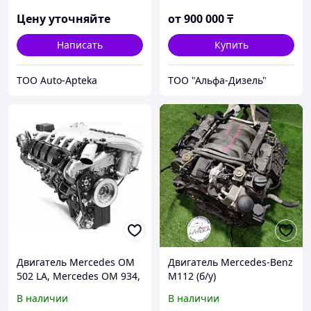
Mercedes M 936 G,
Mercedes OM 470
Цену уточняйте
от
900 000
₸
Написать
Купить
ТОО Auto-Apteka
ТОО "Альфа-Дизель"
Двигатель Mercedes OM
Двигатель Mercedes-Benz
502 LA, Mercedes OM 934,
M112 (б/у)
Mercedes OM 936,
В наличии
В наличии
Mercedes M 936 G,