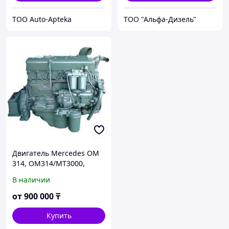
ТОО Auto-Apteka
ТОО "Альфа-Дизель"
Двигатель Mercedes OM
314, OM314/MT3000,
Mercedes OM 346,
В наличии
Mercedes OM 364,
Mercedes OM 366 A
от
900 000
₸
Купить