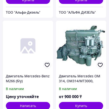
ТОО "Альфа-Дизель"
ТОО "АЛЬФА ДИЗЕЛЬ"
Двигатель Mercedes-Benz
Двигатель Mercedes OM
M266 (б/у)
314, OM314/MT3000,
Mercedes OM 346,
В наличии
В наличии
Mercedes OM 364,
Mercedes OM 366 A
Цену уточняйте
от
900 000
₸
Написать
Купить