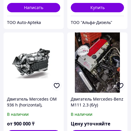
Написать
Купить
ТОО Auto-Apteka
ТОО "Альфа-Дизель"
Двигатель Mercedes OM
Двигатель Mercedes-Benz
936 h (horizontal),
M111 2.3 (б/у)
Mercedes M 936 G,
В наличии
В наличии
Mercedes OM 470,
Mercedes OM 471
от
900 000
₸
Цену уточняйте