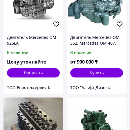
Двигатель Mercedes OM
Двигатель Mercedes OM
926LA
352, Mercedes OM 407,
Mercedes OM 427,
В наличии
В наличии
Mercedes OM 447,
Mercedes OM 401,
Цену уточняйте
от
900 000
₸
Mercedes OM 421
Написать
Купить
ТОО Евротехсервис К
ТОО "Альфа-Дизель"