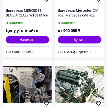
Двигатель MERCEDES-
Двигатель Mercedes OM
BENZ A-CLASS W168 M166
402, Mercedes OM 422,
(б/у)
Mercedes OM 442 ,
В наличии
В наличии
Mercedes OM 502
Цену уточняйте
от
900 000
₸
Написать
Купить
ТОО Auto-Apteka
ТОО "Альфа-Дизель"