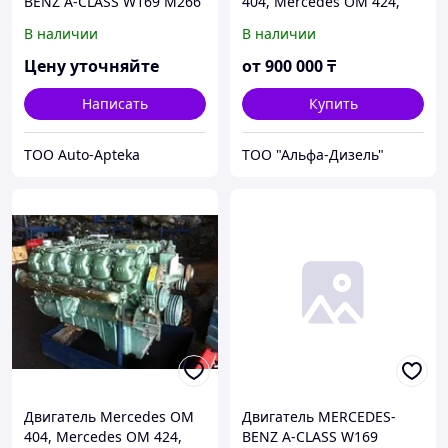
BENZ A-CLASS W169 M266
404, Mercedes OM 424,
(б/у)
Mercedes OM 444
В наличии
В наличии
Цену уточняйте
от
900 000
₸
Написать
Купить
ТОО Auto-Apteka
ТОО "Альфа-Дизель"
Двигатель Mercedes OM
Двигатель MERCEDES-
404, Mercedes OM 424,
BENZ A-CLASS W169