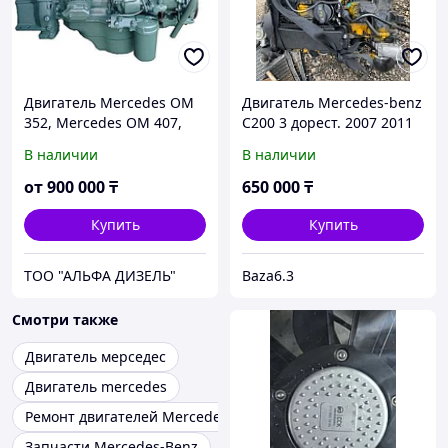
Двигатель Mercedes OM
Двигатель Mercedes-benz
352, Mercedes OM 407,
C200 3 дорест. 2007 2011
Mercedes OM 427,
W204 M271 1.8
В наличии
В наличии
Mercedes OM 447,
Compressor 2009
Mercedes OM 401,
от
900 000
₸
650 000
₸
Mercedes OM 421
Купить
Купить
ТОО "АЛЬФА ДИЗЕЛЬ"
Baza6.3
Смотри также
Двигатель мерседес
Двигатель mercedes
Ремонт двигателей Mercedes
Запчасти Mercedes-Benz