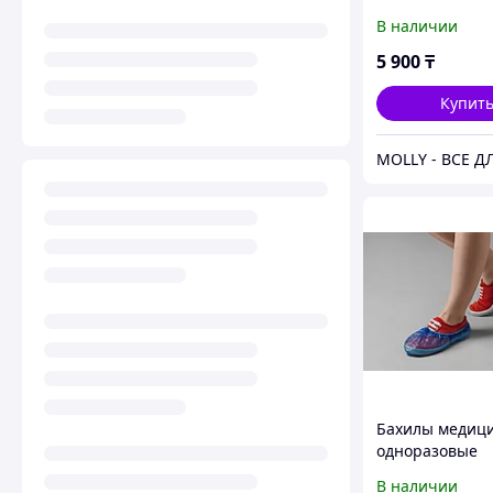
"ЧИСТОВЬЕ" Си
В наличии
г, 1000 шт./упак
5 900
₸
Купит
Бахилы медиц
одноразовые
полиэтиленов
В наличии