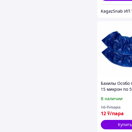
Бахилы Особо
15 микрон по 5
В наличии
16
₸/пара
12
₸/пара
Купит