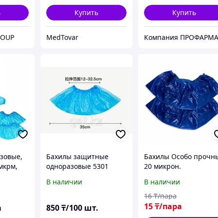
ь
Купить
Купить
ROUP
MedTovar
Компания ПРОФАРМ
зовые,
Бахилы защитные
Бахилы Особо прочн
мкрм,
одноразовые 5301
20 микрон.
за
В наличии
В наличии
16
₸/пара
15
₸/пара
а
850
₸/100 шт.