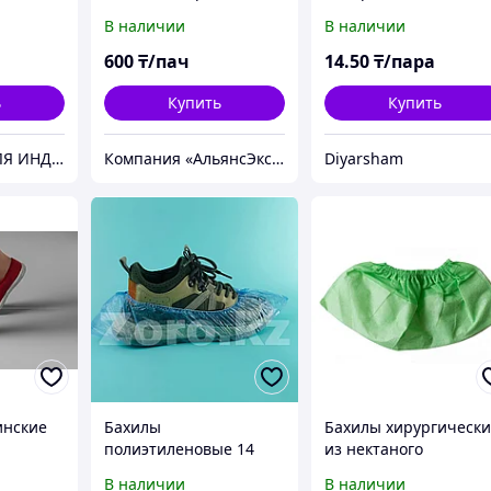
ний, 2,2
100 шт.=50 пар.
500 пар
В наличии
В наличии
.
600
₸/пач
14
.50
₸/пара
ь
Купить
Купить
MOLLY - ВСЕ ДЛЯ ИНДУСТРИИ КРАСОТЫ
Компания «АльянсЭксперт» - Комплексное решение для Вашего Бизнеса!
Diyarsham
инские
Бахилы
Бахилы хирургическ
полиэтиленовые 14
из нектаного
ые
микрон. B-14
материала,низкие 40
В наличии
В наличии