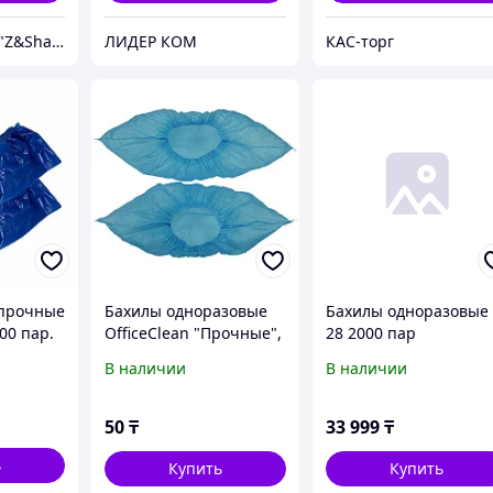
KagazSnab ИП "Z&ShahSam"
ЛИДЕР КОМ
КАС-торг
 прочные
Бахилы одноразовые
Бахилы одноразовые
00 пар.
OfficeClean "Прочные",
28 2000 пар
30 мкм, размер 40х14
В наличии
В наличии
см., пара
50
₸
33 999
₸
ь
Купить
Купить