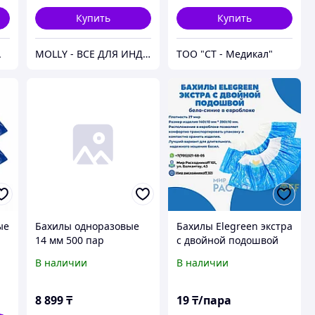
Купить
Купить
А
MOLLY - ВСЕ ДЛЯ ИНДУСТРИИ КРАСОТЫ
ТОО "СТ - Медикал"
ые
Бахилы одноразовые
Бахилы Elegreen экстра
14 мм 500 пар
с двойной подошвой
бело-синие в
В наличии
В наличии
евроблоке 27 мкр
8 899
₸
19
₸/пара