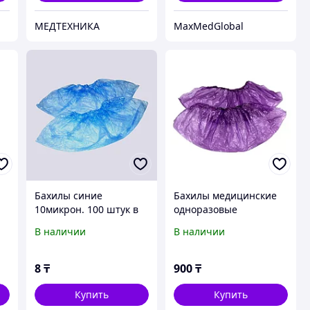
МЕДТЕХНИКА
MaxMedGlobal
Бахилы синие
Бахилы медицинские
10микрон. 100 штук в
одноразовые
упаковке.
полиэтиленовые
В наличии
В наличии
"Чистовье" 2,2 г.
100шт/уп. сиреневые
8
₸
900
₸
Купить
Купить