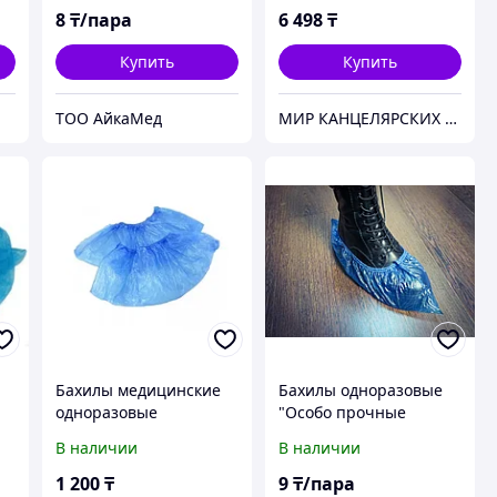
8
₸/пара
6 498
₸
Купить
Купить
ТОО АйкаМед
МИР КАНЦЕЛЯРСКИХ ТОВАРОВ "УМНЫЕ ДЕТКИ"
Бахилы медицинские
Бахилы одноразовые
одноразовые
"Особо прочные
полиэтиленовые
усиленные". 10 микрон
В наличии
В наличии
"Чистовье" 4,5 г.
100шт/уп. синие
1 200
₸
9
₸/пара