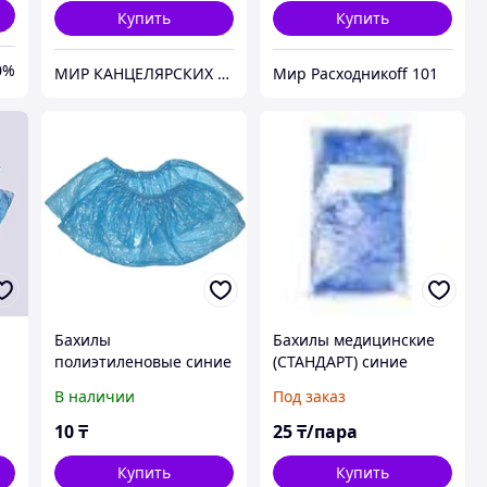
Купить
Купить
0%
МИР КАНЦЕЛЯРСКИХ ТОВАРОВ "УМНЫЕ ДЕТКИ"
Мир Расходникoff 101
Бахилы
Бахилы медицинские
полиэтиленовые синие
(СТАНДАРТ) синие
2,5 гр 10 микрон
В наличии
Под заказ
10
₸
25
₸/пара
Купить
Купить