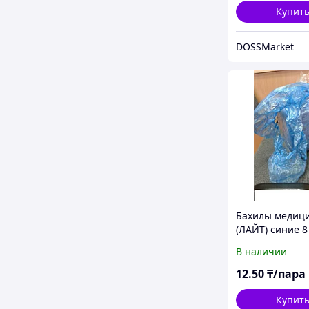
Купит
DOSSMarket
Бахилы медиц
(ЛАЙТ) синие 
в Алматы и Ка
В наличии
12
.50
₸/пара
Купит