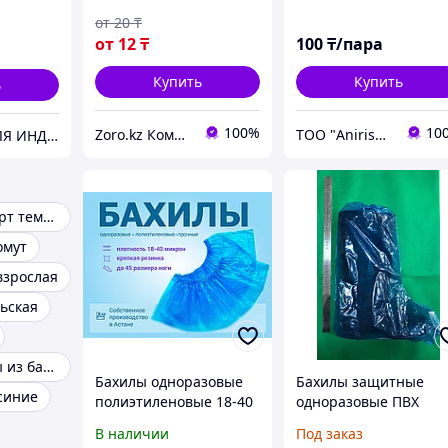
г.
гр. - нестерильные.
е
от
20
₸
от
12
₸
100
₸/пара
Купить
Купить
ь
100%
10
Zoro.kz Компаниясы
ТОО "Anirise" - изделия медицинского назначения
MOLLY - ВСЕ ДЛЯ ИНДУСТРИИ КРАСОТЫ
Бахилы стандарт темно-синий
омут
взрослая
льская
Синие футляры из бархата
Бахилы одноразовые
Бахилы защитные
синие
полиэтиленовые 18-40
одноразовые ПВХ
мкр
В наличии
Под заказ