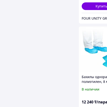
Купит
FOUR UNITY G
Бахилы однора
полиэтилен, 8 
1000пар, цена 
В наличии
упаковку
12 240
₸/пар