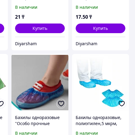
синие, 450 пар
синий, 500 пар
В наличии
В наличии
21
₸
17
.50
₸
Купить
Купить
Diyarsham
Diyarsham
ие
Бахилы одноразовые
Бахилы одноразовые,
"Особо прочные
полиэтилен,5 мкрм,
усиленные" 30 микрон
100пар, цена за упак
В наличии
В наличии