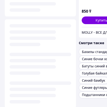
"Чистовье" 2,2 
100шт/уп.сини
850
₸
Купит
Смотри также
Синие бочки х
Батуты синий 
Голубая байка
Синий бамбук
Подштанники 