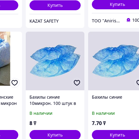
Купить
ь
Купить
10
ТОО "Anirise" - изделия медицинского назначения
KAZAT SAFETY
инские
Бахилы синие
Бахилы синие
8 микрон
10микрон. 100 штук в
захстане
упаковке.
В наличии
В наличии
8
₸
7
.70
₸
ь
Купить
Купить