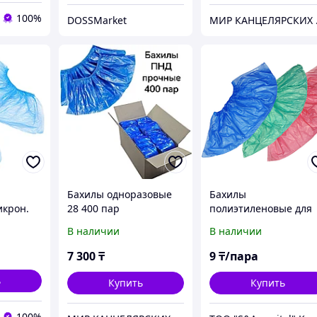
100%
DOSSMarket
МИР К
Бахилы одноразовые
Бахилы
икрон.
28 400 пар
полиэтиленовые для
посетителей, 8гр,(20
В наличии
В наличии
микр) 1000 пар/уп
7 300
₸
9
₸/пара
ь
Купить
Купить
100%