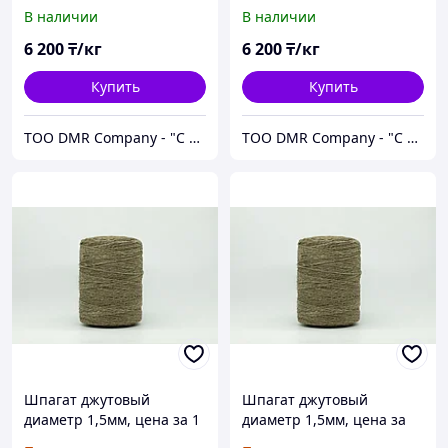
указана за 1 кг.
полированный Ø1,67мм,
В наличии
В наличии
в бобине 1,3-1,5кг, цена
за 1 кг
6 200
₸/кг
6 200
₸/кг
Купить
Купить
ТОО DMR Company - "С НАМИ НАДЕЖНО" город Алматы
ТОО DMR Company - "С НАМИ НАДЕЖНО" город Алматы
Шпагат джутовый
Шпагат джутовый
диаметр 1,5мм, цена за 1
диаметр 1,5мм, цена за
кг
1кг