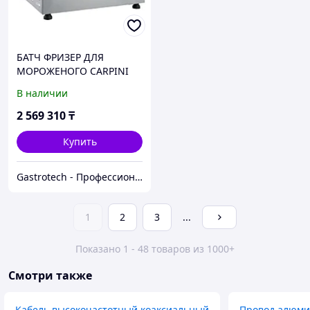
БАТЧ ФРИЗЕР ДЛЯ
МОРОЖЕНОГО CARPINI
IC3 A НАСТОЛЬНЫЙ
В наличии
2 569 310
₸
Купить
Gastrotech - Профессиональное оборудование
1
2
3
...
Показано 1 - 48 товаров из 1000+
Смотри также
Кабель высокочастотный коаксиальный
Провод алюми