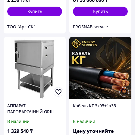
2 250
₸/кг
от
35 000 000
₸
Купить
Купить
ТОО "Арс-СК"
PROSNAB service
АППАРАТ
Кабель КГ 3х95+1х35
ПАРОВАРОЧНЫЙ GRILL
MASTER Ф2П1Э НА
В наличии
В наличии
ПОДСТАВКЕ
1 329 540
₸
Цену уточняйте