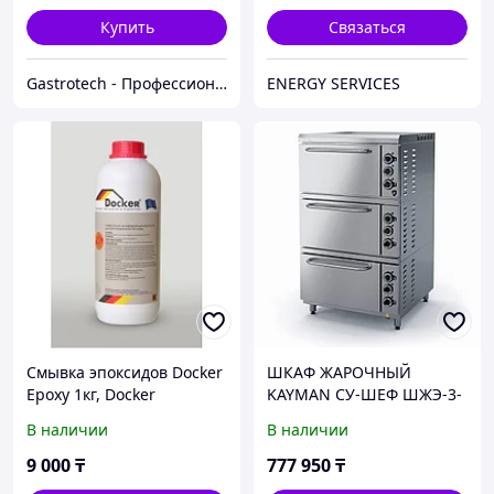
Купить
Связаться
Gastrotech - Профессиональное оборудование
ENERGY SERVICES
Cмывка эпоксидов Docker
ШКАФ ЖАРОЧНЫЙ
Epoxy 1кг, Docker
KAYMAN СУ-ШЕФ ШЖЭ-3-
1-МХ
В наличии
В наличии
9 000
₸
777 950
₸