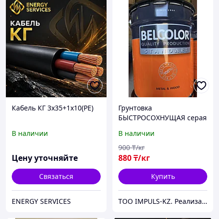
Кабель КГ 3х35+1х10(РЕ)
Грунтовка
БЫСТРОСОХНУЩАЯ серая
ГФ-021 25кг
В наличии
В наличии
900
₸/кг
Цену уточняйте
880
₸/кг
Связаться
Купить
ENERGY SERVICES
ТОО IMPULS-KZ. Реализация различных лакокрасочных материалов