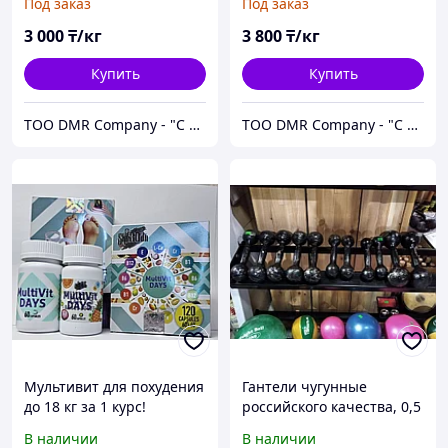
Под заказ
Под заказ
3 000
₸/кг
3 800
₸/кг
Купить
Купить
ТОО DMR Company - "С НАМИ НАДЕЖНО" город Алматы
ТОО DMR Company - "С НАМИ НАДЕЖНО" город Алматы
Мультивит для похудения
Гантели чугунные
до 18 кг за 1 курс!
российского качества, 0,5
Малайзия
кг. Цена за пару!
В наличии
В наличии