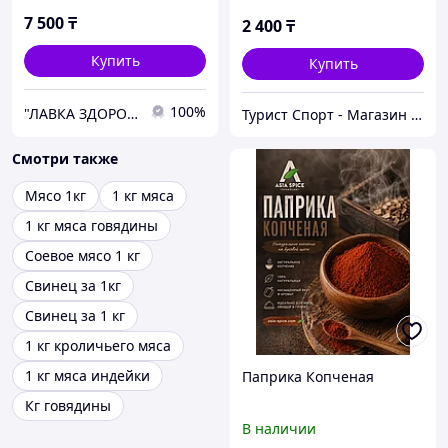
7 500
₸
2 400
₸
Купить
Купить
100%
"ЛАВКА ЗДОРОВЬЯ"
Турист Спорт - Магазин спортивных товаров
Смотри также
Мясо 1кг
1 кг мяса
1 кг мяса говядины
Соевое мясо 1 кг
Свинец за 1кг
Свинец за 1 кг
1 кг кроличьего мяса
1 кг мяса индейки
Паприка Копченая
Кг говядины
В наличии