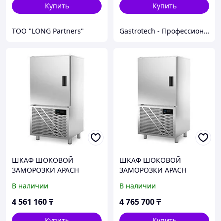
Купить
Купить
ТОО "LONG Partners"
Gastrotech - Профессиональное оборудование
ШКАФ ШОКОВОЙ
ШКАФ ШОКОВОЙ
ЗАМОРОЗКИ APACH
ЗАМОРОЗКИ APACH
ASH10K
ASH10K DF
В наличии
В наличии
4 561 160
₸
4 765 700
₸
Купить
Купить