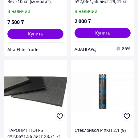
Вес -10 кг. (монолит).
5*2,06-1,56 лист 29,41 кг
Цена за 1 кг/7500. Цена 1
(цена за 1 кг)
В наличии
В наличии
коробки 75000. ГОСТ
52253-2004,
2 000
₸
7 500
₸
Купить
Купить
86%
АВАНГАРД
Alfa Elite Trade
ПАРОНИТ ПОН-Б
Стеклоизол Р ХКП 2,1 (9)
4*2,06*1,56 лист 23,71 кг