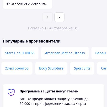
izi-izi - Оптово-розничный Склад - товары на заказ до двери! Cамые уникальные и полезные товары.
1
2
Показано 1 - 48 товаров из 50+
Популярные производители
Start Line FITNESS
American Motion Fitness
Genau
Электромотор
Body Sculpture
Sport Elite
Car
Программа защиты покупателей
satu.kz
предоставляет защиту покупок до
50 000 тг
при оформлении заказа через