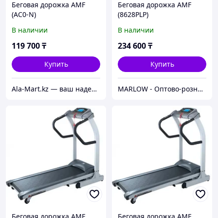
Беговая дорожка AMF
Беговая дорожка AMF
(AC0-N)
(8628PLP)
В наличии
В наличии
119 700
₸
234 600
₸
Купить
Купить
Ala-Mart.kz — ваш надежный партнер в мире качественных товаров.
MARLOW - Оптово-розничный склад.
Беговая дорожка AMF
Беговая дорожка AMF