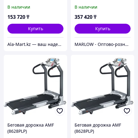
(8612RP)
В наличии
В наличии
153 720
₸
357 420
₸
Купить
Купить
Ala-Mart.kz — ваш надежный партнер в мире качественных товаров.
MARLOW - Оптово-розничный склад.
Беговая дорожка AMF
Беговая дорожка AMF
(8628PLP)
(8628PLP)