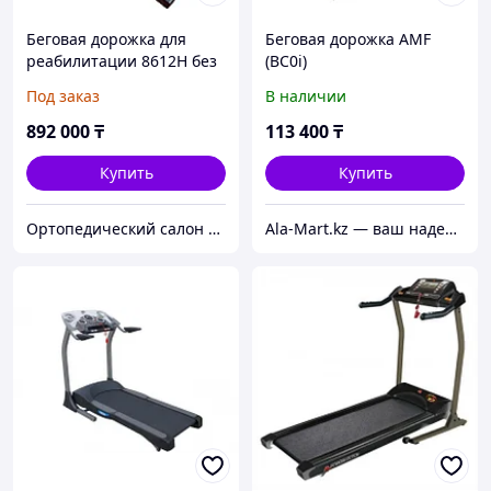
Беговая дорожка для
Беговая дорожка AMF
реабилитации 8612H без
(BC0i)
поручней
Под заказ
В наличии
892 000
₸
113 400
₸
Купить
Купить
Ортопедический салон "Здоровый дом"
Ala-Mart.kz — ваш надежный партнер в мире качественных товаров.