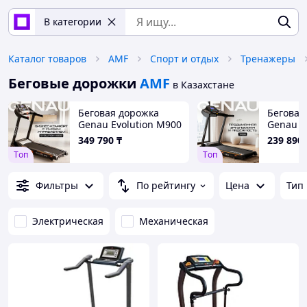
В категории
Каталог товаров
AMF
Спорт и отдых
Тренажеры
Беговые дорожки
AMF
в Казахстане
Беговая дорожка
Беговая
Genau Evolution M900
Genau T
349 790
₸
239 890
Tоп
Tоп
Фильтры
По рейтингу
Цена
Тип
Электрическая
Механическая