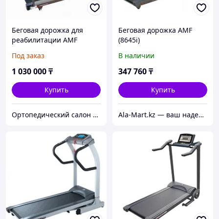
Беговая дорожка для
Беговая дорожка AMF
реабилитации AMF
(8645i)
8612RP
Под заказ
В наличии
1 030 000
₸
347 760
₸
Купить
Купить
Ортопедический салон "Здоровый дом"
Ala-Mart.kz — ваш надежный партнер в мире качественных товаров.