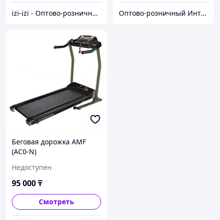
izi-izi - Оптово-розничный Склад - товары на заказ до двери! Cамые уникальные и полезные товары.
Оптово-розничный Интернет Магазин «KazGym»
Беговая дорожка AMF
(AC0-N)
Недоступен
95 000
₸
Смотреть