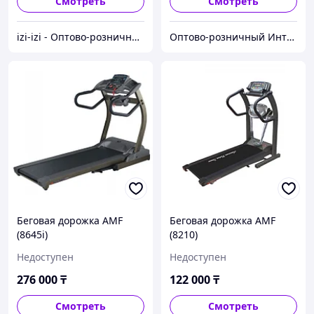
Смотреть
Смотреть
izi-izi - Оптово-розничный Склад - товары на заказ до двери! Cамые уникальные и полезные товары.
Оптово-розничный Интернет Магазин «KazGym»
Беговая дорожка AMF
Беговая дорожка AMF
(8645i)
(8210)
Недоступен
Недоступен
276 000
₸
122 000
₸
Смотреть
Смотреть