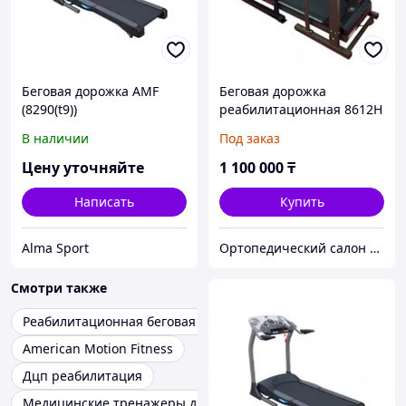
Беговая дорожка AMF
Беговая дорожка
(8290(t9))
реабилитационная 8612H
c поручнями
В наличии
Под заказ
Цену уточняйте
1 100 000
₸
Написать
Купить
Alma Sport
Ортопедический салон "Здоровый дом"
Смотри также
Реабилитационная беговая дорожка
American Motion Fitness
Дцп реабилитация
Медицинские тренажеры для реабилитации