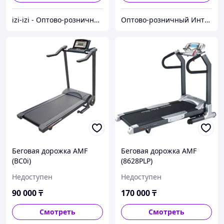
izi-izi - Оптово-розничный Склад - товары на заказ до двери! Cамые уникальные и полезные товары.
Оптово-розничный Интернет Магазин «KazGym»
Беговая дорожка AMF
Беговая дорожка AMF
(BC0i)
(8628PLP)
Недоступен
Недоступен
90 000
₸
170 000
₸
Смотреть
Смотреть