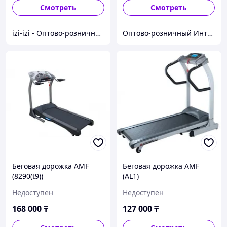
Смотреть
Смотреть
izi-izi - Оптово-розничный Склад - товары на заказ до двери! Cамые уникальные и полезные товары.
Оптово-розничный Интернет Магазин «KazGym»
Беговая дорожка AMF
Беговая дорожка AMF
(8290(t9))
(AL1)
Недоступен
Недоступен
168 000
₸
127 000
₸