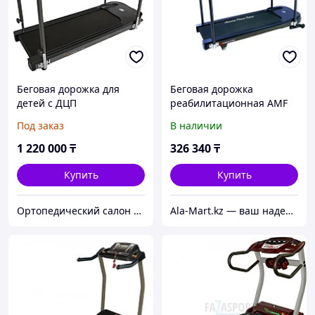
Беговая дорожка для
Беговая дорожка
детей с ДЦП
реабилитационная AMF
реабилитационная AMF
(8612RP)
Под заказ
В наличии
8612R
1 220 000
₸
326 340
₸
Купить
Купить
Ортопедический салон "Здоровый дом"
Ala-Mart.kz — ваш надежный партнер в мире качественных товаров.