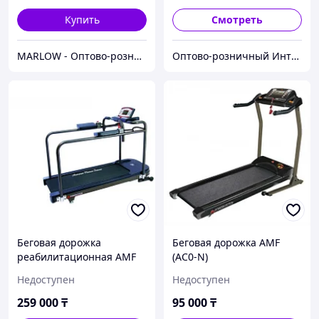
Купить
Смотреть
MARLOW - Оптово-розничный склад.
Оптово-розничный Интернет Магазин «KazGym»
Беговая дорожка
Беговая дорожка AMF
реабилитационная AMF
(AC0-N)
(8612RP)
Недоступен
Недоступен
259 000
₸
95 000
₸