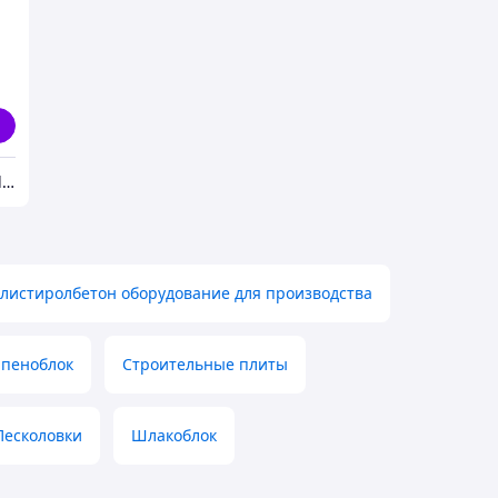
Интернет-магазин Lider_Stroy
листиролбетон оборудование для производства
 пеноблок
Строительные плиты
Песколовки
Шлакоблок