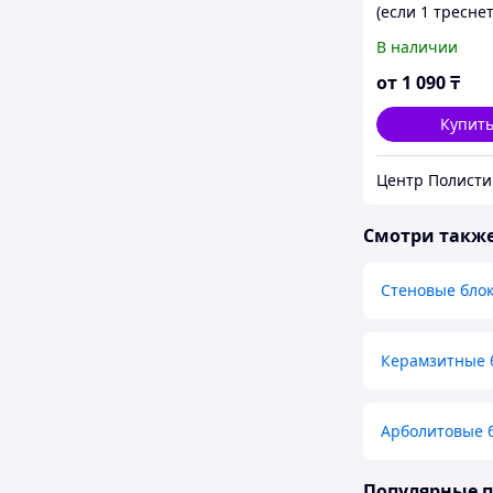
(если 1 треснет
взамен)
В наличии
от
1 090
₸
Купит
Смотри такж
Стеновые блок
Керамзитные 
Арболитовые 
Популярные 