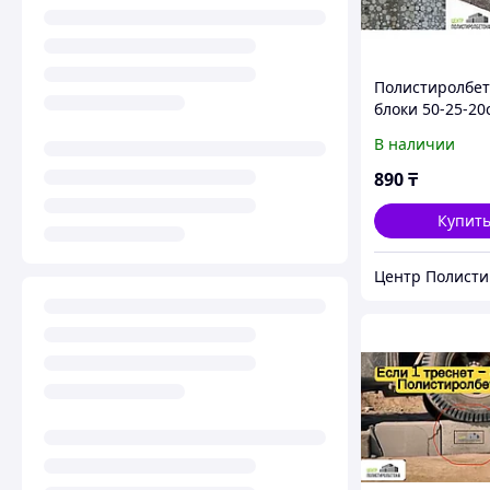
Полистиролбе
блоки 50-25-20
В наличии
890
₸
Купит