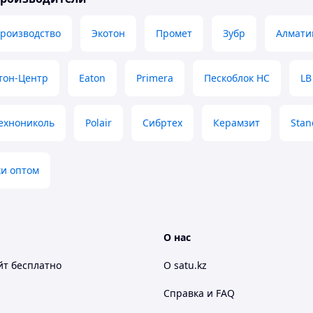
производство
Экотон
Промет
Зубр
Алмати
тон-Центр
Eaton
Primera
Пескоблок НС
LB
ехнониколь
Polair
Сибртех
Керамзит
Stan
ки оптом
О нас
йт
бесплатно
О satu.kz
Справка и FAQ