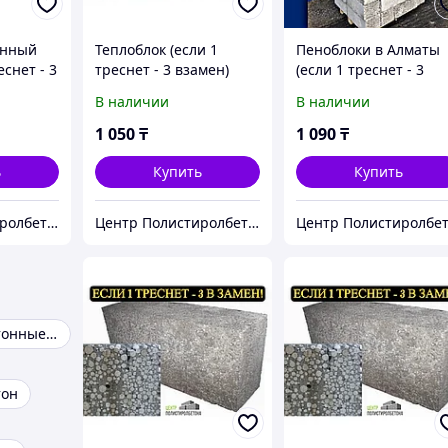
онный
Теплоблок (если 1
Пеноблоки в Алматы
еснет - 3
треснет - 3 взамен)
(если 1 треснет - 3
взамен)
В наличии
В наличии
1 050
₸
1 090
₸
ь
Купить
Купить
Центр Полистиролбетона в Алматы - полистиролбетон, пеноблок, теплоблок, газоблок
Центр Полистиролбетона в Алматы - полистиролбетон, пеноблок, теплоблок, газоблок
Полистиролбетонные блоки
тон