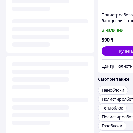
Полистролбет
блок (если 1 тр
взамен)
В наличии
890
₸
Купит
Смотри также
Пеноблоки
Теплоблок
Полистиролбе
Газоблоки