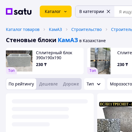
Каталог
В категории
Каталог товаров
КамАЗ
Строительство
Строител
Стеновые блоки
КамАЗ
в Казахстане
Сплитерный блок
Сплите
390х190х190
230
₸
230
₸
Tоп
Tоп
По рейтингу
Дешевле
Дороже
Тип
Морозосто