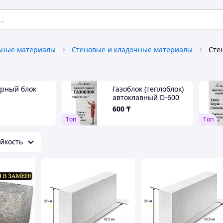
ьные материалы
Стеновые и кладочные материалы
Сте
рный блок
Газоблок (теплоблок)
автоклавный D-600
600*300*100 мм
600
₸
Tоп
Tоп
йкость