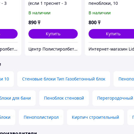
 - 3
(если 1 треснет - 3
пеноблоки, 10
взамен)
В наличии
В наличии
890
₸
800
₸
ь
Купить
Купить
Центр Полистиролбетона в Алматы - полистиролбетон, пеноблок, теплоблок, газоблок
Центр Полистиролбетона в Алматы - полистиролбетон, пеноблок, теплоблок, газоблок
е
и 10
Стеновые блоки Тип Газобетонный блок
Пенопо
блоки для бани
Пеноблок стеновой
Перегородочный
блоки
Пенополистирол
Кирпич строительный
производители