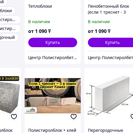
ый
Теплоблоки
Пенобетонный блок
блоки
(если 1 треснет - 3
взамен)
Стеновые полистиролбетонные материалы
В наличии
В наличии
Пеноблоки Полистиролбетонные блоки
от
1 090
₸
от
1 090
₸
одочный
Купить
Купить
Центр Полистиролбетона в Алматы - полистиролбетон, пеноблок, теплоблок, газоблок
олблок
Полистиролблок + клей
Перегородочные