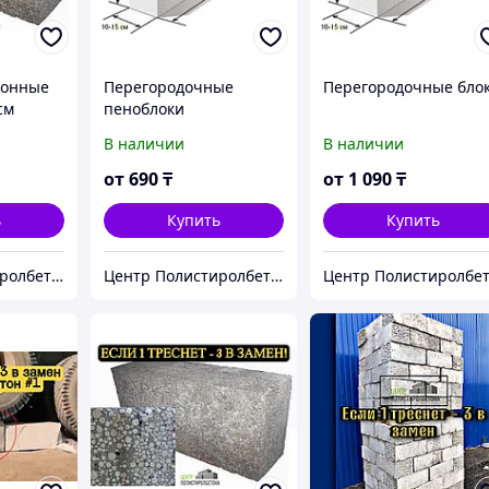
тонные
Перегородочные
Перегородочные бло
см
пеноблоки
В наличии
В наличии
от
690
₸
от
1 090
₸
ь
Купить
Купить
Центр Полистиролбетона в Алматы - полистиролбетон, пеноблок, теплоблок, газоблок
Центр Полистиролбетона в Алматы - полистиролбетон, пеноблок, теплоблок, газоблок