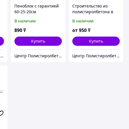
Пеноблок с гарантией
Строительство из
60-25-20см
полистиролбетона в
Алматы
В наличии
В наличии
890
₸
от
950
₸
Купить
Купить
Центр Полистиролбетона в Алматы - полистиролбетон, пеноблок, теплоблок, газоблок
Центр Полистиролбетона в Алматы - полистиролбетон, пеноблок, теплоблок, газоблок
Центр Полистиролбетона в Алматы - полистиролбетон, пеноблок, теплоблок, газоблок