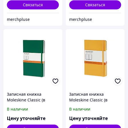
Связаться
Связаться
merchpluse
merchpluse
Записная книжка
Записная книжка
Moleskine Classic (в
Moleskine Classic (в
линейку) в твердой
линейку) в твердой
В наличии
В наличии
обложке, Large (13х21см),
обложке, Pocket (9x14см),
зеленый
оранжевый
Цену уточняйте
Цену уточняйте