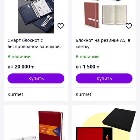
Смарт блокнот с
Блокнот на резинке А5, в
беспроводной зарядкой,
клетку
power bank
В наличии
В наличии
от
20 000
₸
от
1 500
₸
Купить
Купить
Kurmet
Kurmet