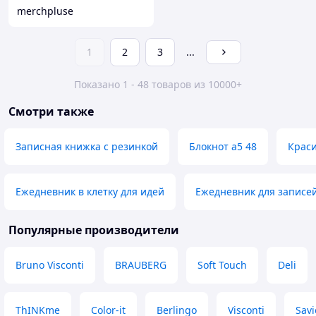
merchpluse
1
2
3
...
Показано 1 - 48 товаров из 10000+
Смотри также
Записная книжка с резинкой
Блокнот а5 48
Крас
Ежедневник в клетку для идей
Ежедневник для записе
Популярные производители
Bruno Visconti
BRAUBERG
Soft Touch
Deli
ThINKme
Color-it
Berlingo
Visconti
Savi