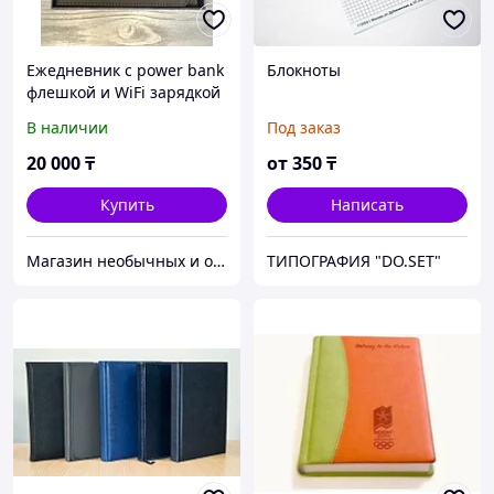
Ежедневник с power bank
Блокноты
флешкой и WiFi зарядкой
В наличии
Под заказ
20 000
₸
от
350
₸
Купить
Написать
Магазин необычных и оригинальных подарков "UDIVI.KZ".
ТИПОГРАФИЯ "DO.SET"