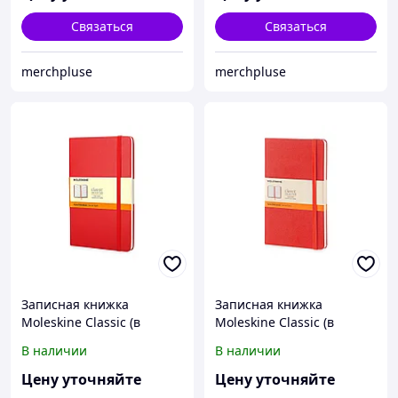
Связаться
Связаться
merchpluse
merchpluse
Записная книжка
Записная книжка
Moleskine Classic (в
Moleskine Classic (в
линейку) в твердой
линейку) в твердой
В наличии
В наличии
обложке, Pocket (9x14см),
обложке, Large (13х21см),
красный
красный
Цену уточняйте
Цену уточняйте