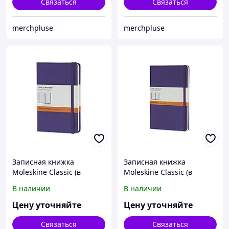
Связаться
Связаться
merchpluse
merchpluse
Записная книжка
Записная книжка
Moleskine Classic (в
Moleskine Classic (в
линейку) в твердой
линейку) в твердой
В наличии
В наличии
обложке, Pocket (9x14см),
обложке, Large (13х21см),
фиолетовый
фиолетовый
Цену уточняйте
Цену уточняйте
Связаться
Связаться