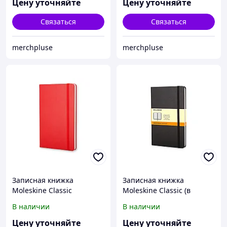
(9x14см), черный
Цену уточняйте
Цену уточняйте
Связаться
Связаться
merchpluse
merchpluse
Записная книжка
Записная книжка
Moleskine Classic
Moleskine Classic (в
(нелинованный) в
линейку) в твердой
В наличии
В наличии
твердой обложке, Large
обложке, Pocket (9x14см),
(13х21см), красный
черный
Цену уточняйте
Цену уточняйте