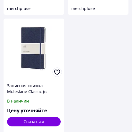
merchpluse
merchpluse
Записная книжка
Moleskine Classic (в
линейку) в твердой
В наличии
обложке, Pocket (9x14см),
синий
Цену уточняйте
Связаться