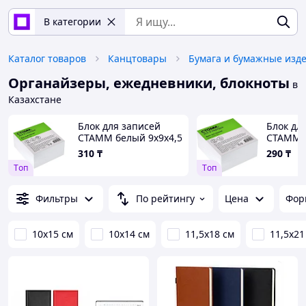
В категории
Каталог товаров
Канцтовары
Бумага и бумажные изд
Органайзеры, ежедневники, блокноты
в
Казахстане
Блок для записей
Блок дл
СТАММ белый 9х9х4,5
СТАММ б
см, белизна 65-70%
см, бел
310
₸
290
₸
Tоп
Tоп
Фильтры
По рейтингу
Цена
Фор
10x15 см
10х14 см
11,5х18 см
11,5х21