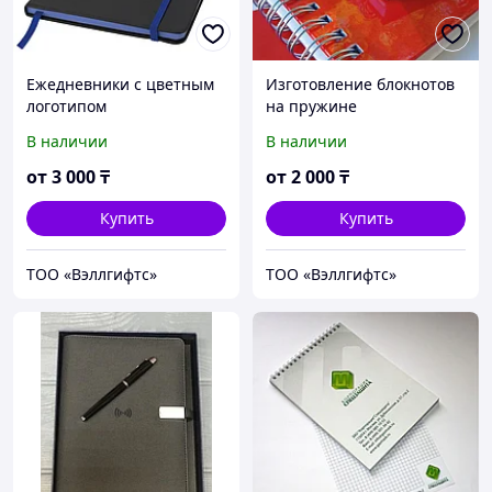
Ежедневники с цветным
Изготовление блокнотов
логотипом
на пружине
В наличии
В наличии
от
3 000
₸
от
2 000
₸
Купить
Купить
ТОО «Вэллгифтс»
ТОО «Вэллгифтс»