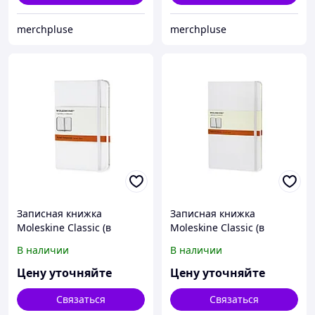
merchpluse
merchpluse
Записная книжка
Записная книжка
Moleskine Classic (в
Moleskine Classic (в
линейку) в твердой
линейку) в твердой
В наличии
В наличии
обложке, Pocket (9x14см),
обложке, Large (13х21см),
белый
белый
Цену уточняйте
Цену уточняйте
Связаться
Связаться