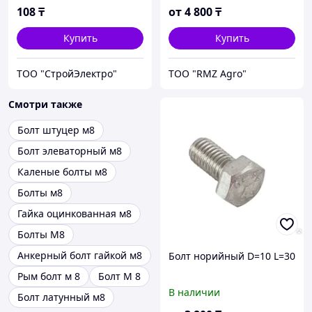
108
₸
от
4 800
₸
Купить
Купить
ТОО "СтройЭлектро"
ТОО "RMZ Agro"
Смотри также
Болт штуцер м8
Болт элеваторный м8
Каленые болты м8
Болты м8
Гайка оцинкованная м8
Болты M8
Анкерный болт гайкой м8
Болт норийный D=10 L=30
Рым болт м 8
Болт М 8
В наличии
Болт латунный м8