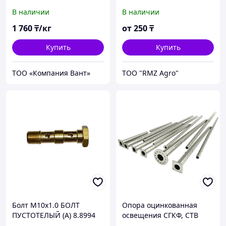
В наличии
В наличии
1 760
₸/кг
от
250
₸
Купить
Купить
ТОО «Компания Вант»
ТОО "RMZ Agro"
Болт М10х1.0 БОЛТ
Опора оцинкованная
ПУСТОТЕЛЫЙ (А) 8.8994
освещения СГКФ, СТВ
CAMOZZI
H=8000, S=3mm