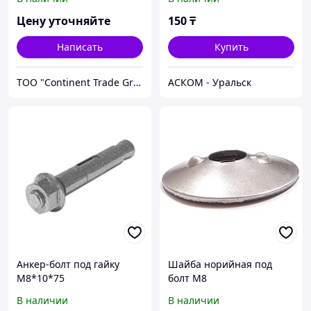
до 18 м
Цену уточняйте
150
₸
Написать
Купить
ТОО "Continent Trade Group"
АСКОМ - Уральск
Анкер-болт под гайку
Шайба норийная под
М8*10*75
болт М8
В наличии
В наличии