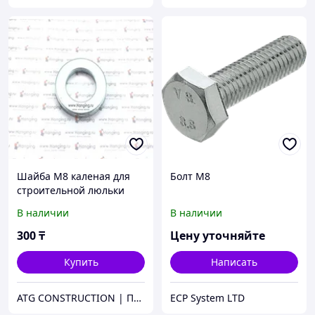
Шайба М8 каленая для
Болт М8
строительной люльки
ZLP630
В наличии
В наличии
300
₸
Цену уточняйте
Купить
Написать
ATG CONSTRUCTION | Продажа и аренда строительного оборудования, газона, биотуалетов
ECP System LTD