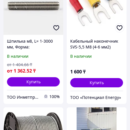
Шпилька м8, L= 1-3000
Кабельный наконечник
мм, Форма:
SVS-5,5 М8 (4-6 мм2)
полнорезьбовая;
вилка 100шт.
В наличии
В наличии
шпилька-шуруп...,
Материал: сталь;
от
1 404
.66
₸
нержавеющая сталь...
от
1 362
.52
₸
1 600
₸
Купить
Купить
100%
ТОО Инметпром
ТОО «‎Потенциал Energy»‎