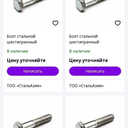
Болт стальной
Болт стальной
шестигранный
шестигранный
исполнение 1 класс
исполнение 1 класс
В наличии
В наличии
прочности 5.6
прочности 5.6
10Х11Н23Т3МР
10Х11Н23Т3МР
Цену уточняйте
Цену уточняйте
М8х1,25х12 ГОСТ 7798-70
М8х1,25х14 ГОСТ 7798-70
Написать
Написать
ТОО «СтальАзия»
ТОО «СтальАзия»