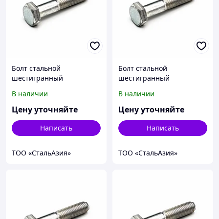
Болт стальной
Болт стальной
шестигранный
шестигранный
исполнение 1 класс
исполнение 1 класс
В наличии
В наличии
прочности 5.6
прочности 5.6
10Х11Н23Т3МР М8х1,25х8
10Х11Н23Т3МР
Цену уточняйте
Цену уточняйте
ГОСТ 7798-70
М8х1,25х10 ГОСТ 7798-70
Написать
Написать
ТОО «СтальАзия»
ТОО «СтальАзия»