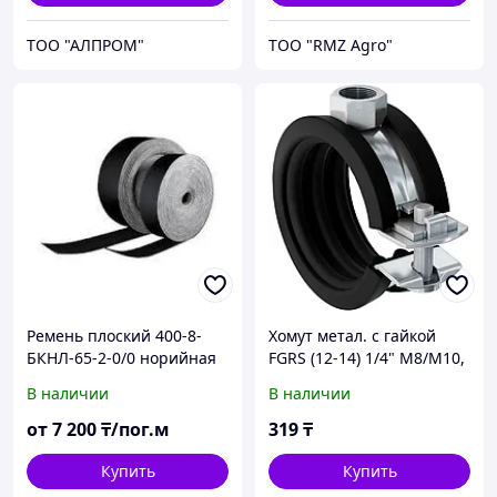
ТОО "АЛПРОМ"
ТОО "RMZ Agro"
Ремень плоский 400-8-
Хомут метал. с гайкой
БКНЛ-65-2-0/0 норийная
FGRS (12-14) 1/4" М8/М10,
лента
512645
В наличии
В наличии
от
7 200
₸/пог.м
319
₸
Купить
Купить