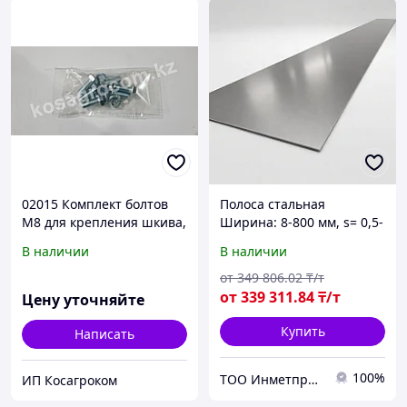
02015 Комплект болтов
Полоса стальная
М8 для крепления шкива,
Ширина: 8-800 мм, s= 0,5-
Шумахер (Schumacher)
300 мм, L= 0,21-6,05 мм,
В наличии
В наличии
Марка: Ст3; 3сп; 3пс; 45;
1пс...
от
349 806
.02
₸/т
от
339 311
.84
₸/т
Цену уточняйте
Купить
Написать
100%
ТОО Инметпром
ИП Косагроком