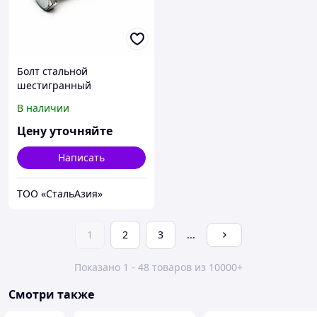
Болт стальной
шестигранный
исполнение 1 класс
В наличии
прочности 5.6
10Х11Н23Т3МР
Цену уточняйте
М8х1,25х25 ГОСТ 7798-70
Написать
ТОО «СтальАзия»
1
2
3
...
Показано 1 - 48 товаров из 10000+
Смотри также