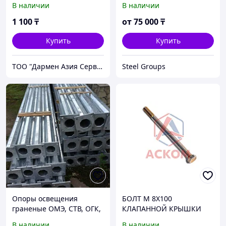
В наличии
В наличии
1 100
₸
от
75 000
₸
Купить
Купить
ТОО "Дармен Азия Сервис"
Steel Groups
Опоры освещения
БОЛТ М 8Х100
граненые ОМЭ, СТВ, ОГК,
КЛАПАННОЙ КРЫШКИ
СГКФ, НФГ, МНО-ПГ от 4м
(Г.БЕЛЕБЕЙ)
В наличии
В наличии