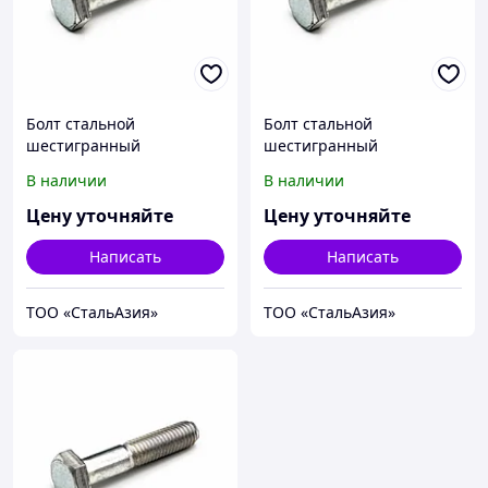
Болт стальной
Болт стальной
шестигранный
шестигранный
исполнение 1 класс
исполнение 1 класс
В наличии
В наличии
прочности 5.6
прочности 5.6
10Х11Н23Т3МР
10Х11Н23Т3МР
Цену уточняйте
Цену уточняйте
М8х1,25х16 ГОСТ 7798-70
М8х1,25х20 ГОСТ 7798-70
Написать
Написать
ТОО «СтальАзия»
ТОО «СтальАзия»