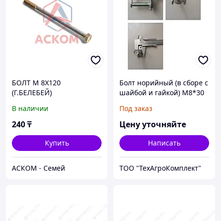
БОЛТ М 8Х120
Болт норийный (в сборе с
(Г.БЕЛЕБЕЙ)
шайбой и гайкой) М8*30
В наличии
Под заказ
240
₸
Цену уточняйте
Купить
Написать
АСКОМ - Семей
ТОО "ТехАгроКомплект"