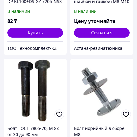
DP KL100+DS GZ 720h NSS
шайбой и гайкой) М8 М10
В наличии
В наличии
82
₸
Цену уточняйте
Купить
Связаться
ТОО ТехноКомплект-KZ
Астана-резинатехника
Болт ГОСТ 7805-70, М 8х
Болт норийный в сборе
от 30 до 90 мм
М8