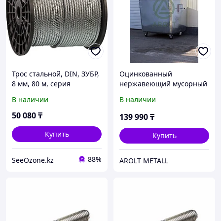
Трос стальной, DIN, ЗУБР,
Оцинкованный
8 мм, 80 м, серия
нержавеющий мусорный
"Профессионал" (4-
контейнер для ТБО
В наличии
В наличии
304110-08)
объемом 1100 литров, на
колесах, с крышкой
50 080
₸
139 990
₸
Купить
Купить
88%
SeeOzone.kz
AROLT METALL