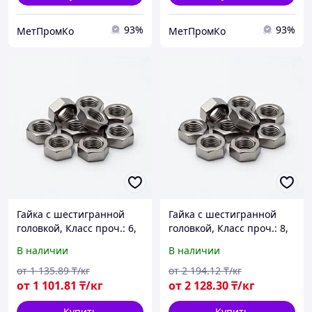
93%
93%
МетПромКо
МетПромКо
Гайка с шестигранной
Гайка с шестигранной
головкой, Класс проч.: 6,
головкой, Класс проч.: 8,
ГОСТ 5915-70,
DIN 934, оцинкованная
В наличии
В наличии
оцинкованная
от
1 135
.89
₸/кг
от
2 194
.12
₸/кг
от
1 101
.81
₸/кг
от
2 128
.30
₸/кг
Купить
Купить