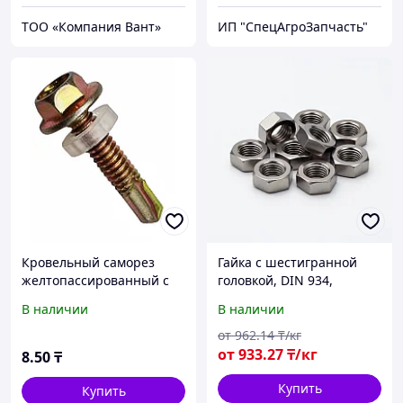
ТОО «Компания Вант»
ИП "СпецАгроЗапчасть"
Кровельный саморез
Гайка с шестигранной
желтопассированный с
головкой, DIN 934,
шестигранной головкой и
оцинкованная
В наличии
В наличии
силиконовой прокладкой
5.5х30
от
962
.14
₸/кг
от
933
.27
₸/кг
8
.50
₸
Купить
Купить