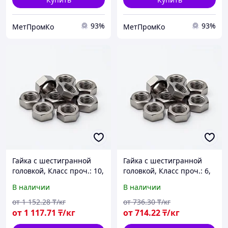
93%
93%
МетПромКо
МетПромКо
Гайка с шестигранной
Гайка с шестигранной
головкой, Класс проч.: 10,
головкой, Класс проч.: 6,
ГОСТ 5915-70,
ГОСТ 5927-70,
В наличии
В наличии
оцинкованная
оцинкованная
от
1 152
.28
₸/кг
от
736
.30
₸/кг
от
1 117
.71
₸/кг
от
714
.22
₸/кг