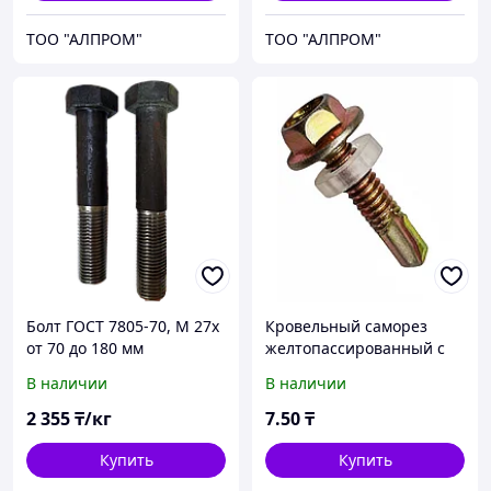
ТОО "АЛПРОМ"
ТОО "АЛПРОМ"
Болт ГОСТ 7805-70, М 27х
Кровельный саморез
от 70 до 180 мм
желтопассированный с
шестигранной головкой и
В наличии
В наличии
силиконовой прокладкой
5.5х25
2 355
₸/кг
7
.50
₸
Купить
Купить