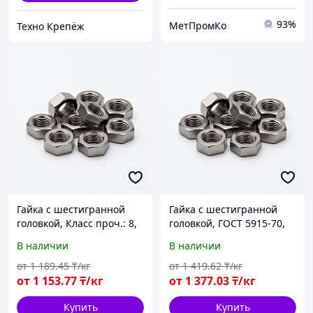
93%
МетПромКо
Техно Крепёж
Гайка с шестигранной
Гайка с шестигранной
головкой, Класс проч.: 8,
головкой, ГОСТ 5915-70,
ГОСТ 5915-70,
оцинкованная
В наличии
В наличии
оцинкованная
от
1 189
.45
₸/кг
от
1 419
.62
₸/кг
от
1 153
.77
₸/кг
от
1 377
.03
₸/кг
Купить
Купить