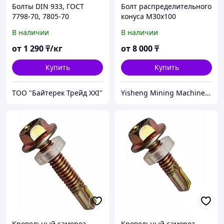
Болты DIN 933, ГОСТ
Болт распределительного
7798-70, 7805-70
конуса M30x100
шестигранный
В наличии
В наличии
от
1 290
₸/кг
от
8 000
₸
Купить
Купить
ТОО "Байтерек Трейд XXI"
Yisheng Mining Machinery Almaty
Кровельный саморез
Кровельный саморез