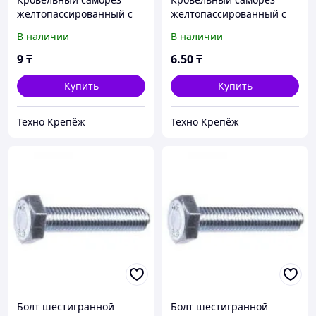
желтопассированный с
желтопассированный с
шестигранной головкой и
шестигранной головкой и
В наличии
В наличии
силиконовой прокладкой
силиконовой прокладкой
5.5х40
5.5х19
9
₸
6
.50
₸
Купить
Купить
Техно Крепёж
Техно Крепёж
Болт шестигранной
Болт шестигранной