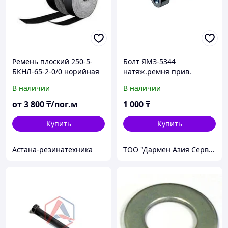
Ремень плоский 250-5-
Болт ЯМЗ-5344
БКНЛ-65-2-0/0 норийная
натяж.ремня прив.
лента
вентилятора М10х1.25х45
В наличии
В наличии
8.9207
от
3 800
₸/пог.м
1 000
₸
Купить
Купить
Астана-резинатехника
ТОО "Дармен Азия Сервис"