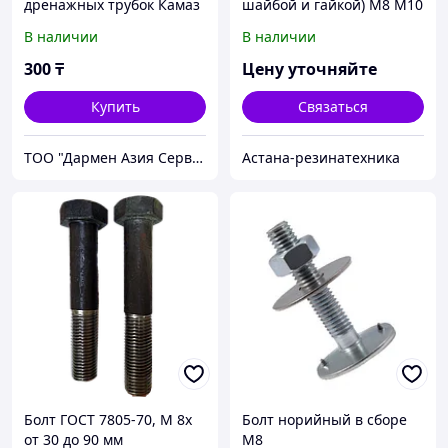
дренажных трубок Камаз
шайбой и гайкой) М8 М10
870007
В наличии
В наличии
300
₸
Цену уточняйте
Купить
Связаться
ТОО "Дармен Азия Сервис"
Астана-резинатехника
Болт ГОСТ 7805-70, М 8х
Болт норийный в сборе
от 30 до 90 мм
М8