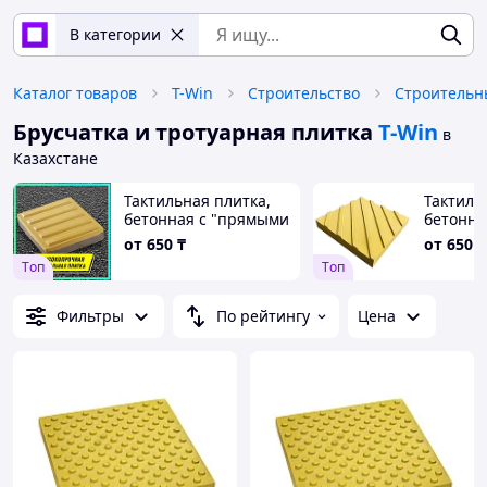
В категории
Каталог товаров
T-Win
Строительство
Строительн
Брусчатка и тротуарная плитка
T-Win
в
Казахстане
Тактильная плитка,
Тактиль
бетонная с "прямыми
бетонна
рифами"
(направ
от
650
₸
от
650
₸
диагона
Tоп
Tоп
30х30х4
Фильтры
По рейтингу
Цена