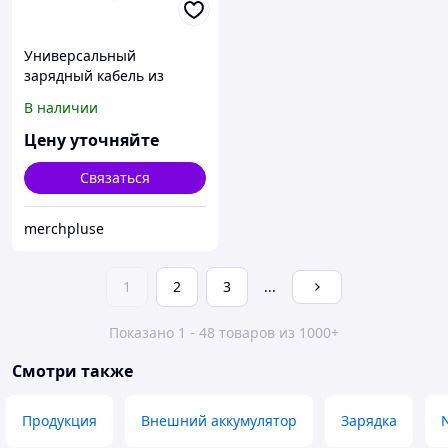
Универсальный
зарядный кабель из
переработанных ПЭТ и
В наличии
ТПЕ Acalypha, быстрая
зарядка 25 Вт, черный
Цену уточняйте
Связаться
merchpluse
1
2
3
...
Показано 1 - 48 товаров из 1000+
Смотри также
Продукция
Внешний аккумулятор
Зарядка