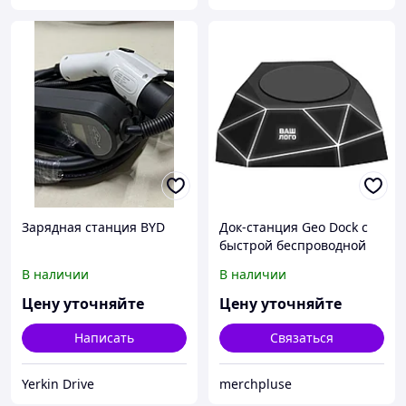
Зарядная станция BYD
Док-станция Geo Dock с
быстрой беспроводной
зарядкой, черный с
В наличии
В наличии
белой подсветкой.
XOOPAR
Цену уточняйте
Цену уточняйте
Написать
Связаться
Yerkin Drive
merchpluse