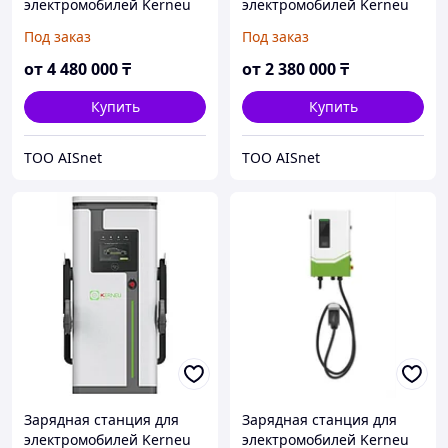
электромобилей Kerneu
электромобилей Kerneu
DC 80-320 kW GBT CCS2
DC 40 kW GBT быстрая
Под заказ
Под заказ
CHAdeMO быстрая
от
4 480 000
₸
от
2 380 000
₸
Купить
Купить
ТОО AISnet
ТОО AISnet
Зарядная станция для
Зарядная станция для
электромобилей Kerneu
электромобилей Kerneu