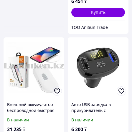
6 451
₸
Купить
ТОО AniSun Trade
Внешний аккумулятор
Авто USB зарядка в
беспроводной быстрая
прикуриватель с
зарядка 10000 mAh \
вольтметром быстрая
В наличии
В наличии
Union UN1003
зарядка QC3 Type-C
21 235
₸
6 200
₸