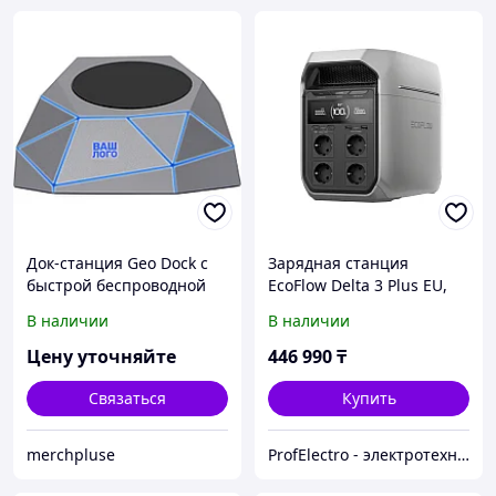
Док-станция Geo Dock с
Зарядная станция
быстрой беспроводной
EcoFlow Delta 3 Plus EU,
зарядкой, серебристый с
1024 Wh, 1800W(3600W),
В наличии
В наличии
синей подсветкой.
230V(50Hz/60Hz)
XOOPAR
Цену уточняйте
446 990
₸
Связаться
Купить
merchpluse
ProfElectro - электротехническое оборудование