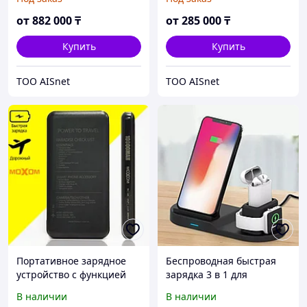
CHAdeMO медленная
CHAdeMO медленная
от
882 000
₸
от
285 000
₸
Купить
Купить
ТОО AISnet
ТОО AISnet
Портативное зарядное
Беспроводная быстрая
устройство с функцией
зарядка 3 в 1 для
быстрой зарядки
смартфона беспроводных
В наличии
В наличии
дорожный 10000 mAh
наушников и смарт часов