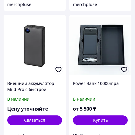
merchpluse
merchpluse
Внешний аккумулятор
Power Bank 10000mpa
Mild Pro c быстрой
зарядкой QC/PD, 20 000
В наличии
В наличии
mAh, серый (Р)
Цену уточняйте
от
5 500
₸
Связаться
Купить