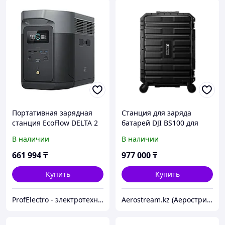
Портативная зарядная
Станция для заряда
станция EcoFlow DELTA 2
батарей DJI BS100 для
Max EU, 2048 Wh,
квадрокоптера Matrice
В наличии
В наличии
2400W(4800W),
400
230V(50Hz/60Hz)
661 994
₸
977 000
₸
Купить
Купить
ProfElectro - электротехническое оборудование
Aerostream.kz (Аерострим)