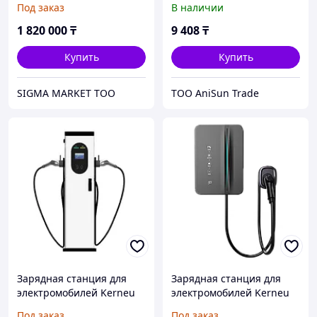
Под заказ
В наличии
подставкой для телефона
moxom MX-ST03 белый
1 820 000
₸
9 408
₸
Купить
Купить
SIGMA MARKET TOO
ТОО AniSun Trade
Зарядная станция для
Зарядная станция для
электромобилей Kerneu
электромобилей Kerneu
АC 14-44 kW GBT CCS2
АC 7 kW GBT CCS2
Под заказ
Под заказ