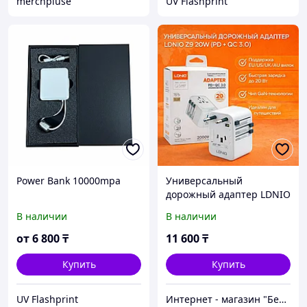
merchpluse
UV Flashprint
Power Bank 10000mpa
Универсальный
дорожный адаптер LDNIO
Z9 20W с быстрой
В наличии
В наличии
зарядкой
от
6 800
₸
11 600
₸
Купить
Купить
UV Flashprint
Интернет - магазин "Безопасный Дом"