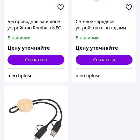
Беспроводное зарядное
Сетевое зарядное
устройство Rombica NEO
устройство c выходами
Core Quick c быстрой
USB-A и USB-C Recharger
В наличии
В наличии
зарядкой, черный (с лого)
Pro, быстрая зарядка
QC/PD, 30 Вт, белый
Цену уточняйте
Цену уточняйте
Связаться
Связаться
merchpluse
merchpluse