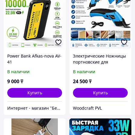
Power Bank Afkas-nova AV-
Электрические Ножницы
41
портновские для
тафтинга
В наличии
В наличии
9 000
₸
24 500
₸
Купить
Купить
Интернет - магазин "Безопасный Дом"
Woodcraft PVL