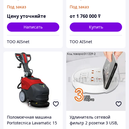
DC 120 kW быстрая с
DC 20-30 kW GBT CCS2
Под заказ
Под заказ
двумя GBT пистолетами
CHAdeMO быстрая
Цену уточняйте
от
1 760 000
₸
Написать
Купить
ТОО AISnet
ТОО AISnet
Поломоечная машина
Удлинитель сетевой
Portotecnica Lavamatic 15
фильтр 2 розетки 3 USB,
B 35 Li-Ion
быстрая зарядка 3.0 с