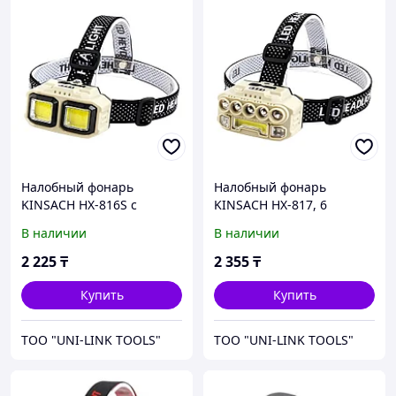
Налобный фонарь
Налобный фонарь
KINSACH HX-816S с
KINSACH HX-817, 6
сенсором, 4 режима (USB
режимов (USB Type-C,
В наличии
В наличии
Type-C, IP44)
IP44)
2 225
₸
2 355
₸
Купить
Купить
ТОО "UNI-LINK TOOLS"
ТОО "UNI-LINK TOOLS"