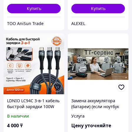
Купить
Купить
ТОО AniSun Trade
ALEXEL
LDNIO LC94C 3-в-1 кабель
Замена аккумулятора
быстрой зарядки 100W
(батареи) (если ноутбук
(Type-C / Lightning /
быстро разряжается или
В наличии
Услуга
Micro-USB)
работает только от сети)
4 000
₸
Цену уточняйте