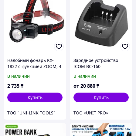
Налобный фонарь KX-
Зарядное устройство
1832 с функцией ZOOM, 4
ICOM BC-160
режима (USB Type-C, IP44)
В наличии
В наличии
2 735
₸
от
20 880
₸
Купить
Купить
ТОО "UNI-LINK TOOLS"
ТОО «UNIT PRO»