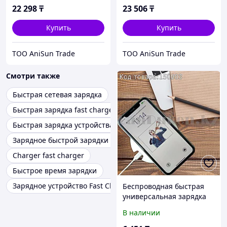
Maxom MX-PB13 Черный
черная
22 298
₸
23 506
₸
Купить
Купить
ТОО AniSun Trade
ТОО AniSun Trade
Смотри также
Быстрая сетевая зарядка
Быстрая зарядка fast charger
Быстрая зарядка устройства
Зарядное быстрой зарядки quick charge
Charger fast charger
Быстрое время зарядки
Зарядное устройство Fast Charger apple
Беспроводная быстрая
универсальная зарядка
inkax FW-01
В наличии