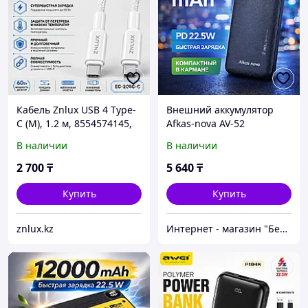
Кабель Znlux USB 4 Type-
Внешний аккумулятор
C (M), 1.2 м, 8554574145,
Afkas-nova AV-52
белый
В наличии
В наличии
2 700
₸
5 640
₸
Купить
Купить
znlux.kz
Интернет - магазин "Безопасный Дом"