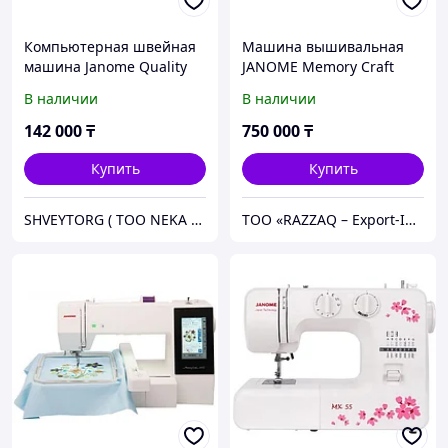
Компьютерная швейная
Машина вышивальная
машина Janome Quality
JANOME Memory Craft
Fashion 7600
550E, количество
В наличии
В наличии
вышивальных дизайнов -
180, потребляемая
142 000
₸
750 000
₸
мощность 55 В
Купить
Купить
SHVEYTORG ( ТОО NEKA TRADE )
ТОО «RAZZAQ – Export-Import corporation» - комплексное оснащение школ и производственных предприятии