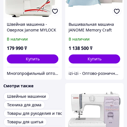
Швейная машинка -
Вышивальная машина
Оверлок Janome MYLOCK
JANOME Memory Craft
087DW
500E
В наличии
В наличии
179 990
₸
1 138 500
₸
Купить
Купить
Многопрофильный оптово розничный интернет магазин - G-sea.kz
izi-izi - Оптово-розничный Склад - товары на заказ до двери! Cамые уникальные и полезные товары.
Смотри также
Швейные машинки
Техника для дома
Товары для рукоделия и творчества
Товары для шитья