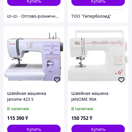
Купить
Купить
izi-izi - Оптово-розничный Склад - товары на заказ до двери! Cамые уникальные и полезные товары.
ТОО "Гиперболоид"
Швейная машинка
Швейная машина
Janome 423 S
JANOME 90A
В наличии
В наличии
115 390
₸
150 752
₸
Купить
Купить