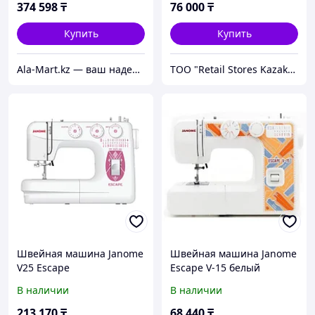
374 598
₸
76 000
₸
Купить
Купить
Ala-Mart.kz — ваш надежный партнер в мире качественных товаров.
ТОО "Retail Stores Kazakhstan"
Швейная машина Janome
Швейная машина Janome
V25 Escape
Escape V-15 белый
В наличии
В наличии
213 170
₸
68 440
₸