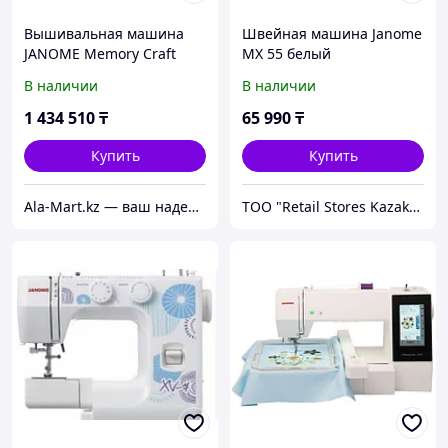
Вышивальная машина
Швейная машина Janome
JANOME Memory Craft
MX 55 белый
500E
В наличии
В наличии
1 434 510
₸
65 990
₸
Купить
Купить
Ala-Mart.kz — ваш надежный партнер в мире качественных товаров.
ТОО "Retail Stores Kazakhstan"