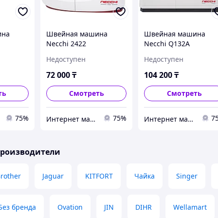
ина
Швейная машина
Швейная машина
Necchi 2422
Necchi Q132A
Недоступен
Недоступен
72 000
₸
104 200
₸
ть
Смотреть
Смотреть
75%
75%
7
Интернет магазин "Техника"
Интернет магазин "Техника"
производители
rother
Jaguar
KITFORT
Чайка
Singer
Без бренда
Ovation
JIN
DIHR
Wellamart