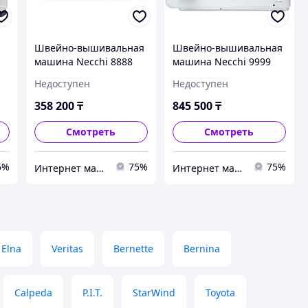
Швейно-вышивальная
Швейно-вышивальная
машина Necchi 8888
машина Necchi 9999
Недоступен
Недоступен
358 200
₸
845 500
₸
Смотреть
Смотреть
5%
75%
75%
Интернет магазин "Техника"
Интернет магазин "Техника"
Elna
Veritas
Bernette
Bernina
Calpeda
P.I.T.
StarWind
Toyota