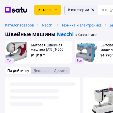
Каталог
В категории
Каталог товаров
Necchi
Техника и электроника
Б
Швейные машины
Necchi
в Казахстане
Бытовая швейная
Бытов
машина JATI JT-565
машина
91 310
₸
94 770
Tоп
Tоп
По рейтингу
Дешевле
Дороже