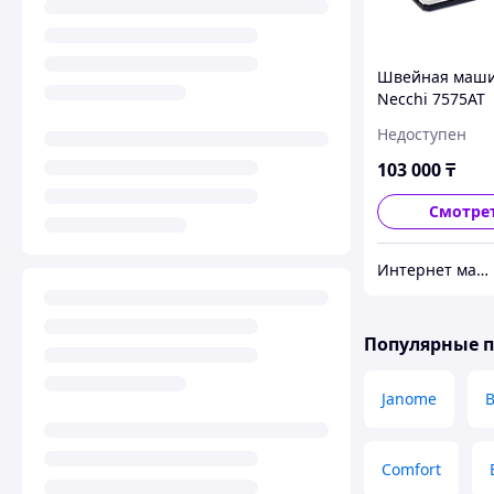
Швейная маш
Necchi 7575AT
Недоступен
103 000
₸
Смотре
Интернет магазин "Техника"
Популярные 
Janome
B
Comfort