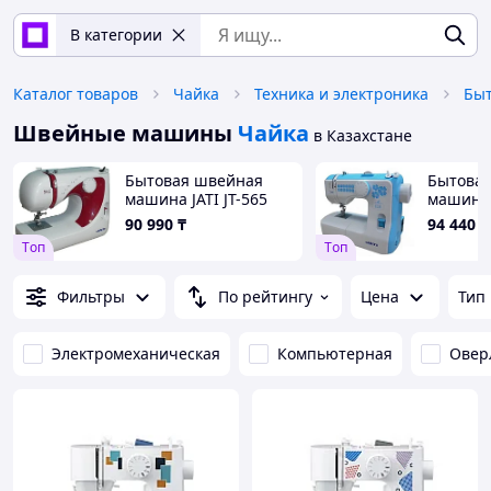
В категории
Каталог товаров
Чайка
Техника и электроника
Быт
Швейные машины
Чайка
в Казахстане
Бытовая швейная
Бытова
машина JATI JT-565
машина J
90 990
₸
94 440
₸
Tоп
Tоп
Фильтры
По рейтингу
Цена
Тип
Электромеханическая
Компьютерная
Овер