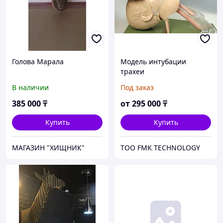
Голова Марала
Модель интубации
трахеи
В наличии
Под заказ
385 000
₸
от
295 000
₸
Купить
Купить
МАГАЗИН "ХИЩНИК"
ТОО FMK TECHNOLOGY