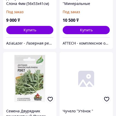
Слона 4мм (56х53х41см)
"Минеральные
удобрения"
Под заказ
Под заказ
9 000
₸
10 500
₸
Купить
Купить
AziaLazer - Лазерная резка и гравировка / Изделия для бизнеса и праздничных мероприятий
ATTECH - комплексное оснащение образовательных учреждений
Семена Двурядник
Чучело "Утёнок "