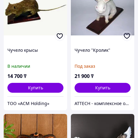
Чучело крысы
Чучело "Кролик"
В наличии
Под заказ
14 700
₸
21 900
₸
Купить
Купить
ТОО «ACM Holding»
ATTECH - комплексное оснащение образовательных учреждений