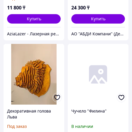
11 800
₸
24 300
₸
Купить
Купить
AziaLazer - Лазерная резка и гравировка / Изделия для бизнеса и праздничных мероприятий
АО "АБДИ Компани" (Департамент Учебного Оборудования)
Декоративная голова
Чучело "Филина"
Льва
Под заказ
В наличии