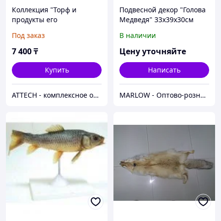
Коллекция "Торф и
Подвесной декор "Голова
продукты его
Медведя" 33х39х30см
переработки"
Под заказ
В наличии
7 400
₸
Цену уточняйте
Купить
Написать
ATTECH - комплексное оснащение образовательных учреждений
MARLOW - Оптово-розничный склад.