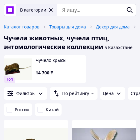
В категории
Каталог товаров
Товары для дома
Декор для дома
Чучела животных, чучела птиц,
энтомологические коллекции
в Казахстане
Чучело крысы
14 700
₸
Tоп
Фильтры
По рейтингу
Цена
Стр
Россия
Китай