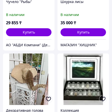
Чучело "Рыбы"
Шкурка лисы
В наличии
В наличии
29 855
₸
35 000
₸
Купить
Купить
АО "АБДИ Компани" (Департамент Учебного Оборудования)
МАГАЗИН "ХИЩНИК"
Декоративная голова
Коллекция