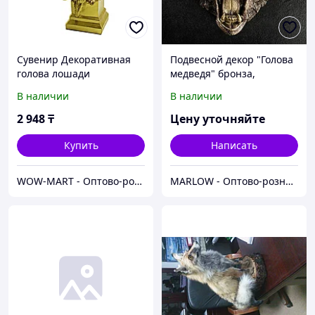
Сувенир Декоративная
Подвесной декор "Голова
голова лошади
медведя" бронза,
24х35х42см
В наличии
В наличии
2 948
₸
Цену уточняйте
Купить
Написать
WOW-MART - Оптово-розничный Склад - товары на заказ до двери
MARLOW - Оптово-розничный склад.