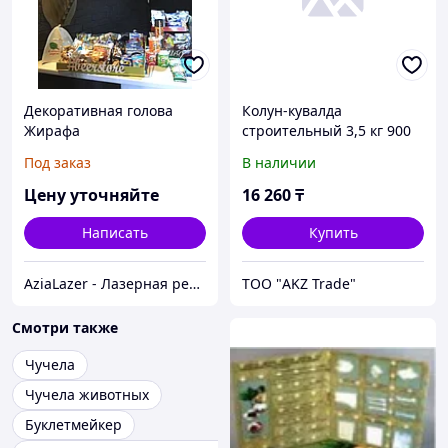
Декоративная голова
Колун-кувалда
Жирафа
строительный 3,5 кг 900
мм (голова 2,7 кг) ЗУБР
Под заказ
В наличии
Цену уточняйте
16 260
₸
Написать
Купить
AziaLazer - Лазерная резка и гравировка / Изделия для бизнеса и праздничных мероприятий
ТОО "AKZ Trade"
Смотри также
Чучела
Чучела животных
Буклетмейкер