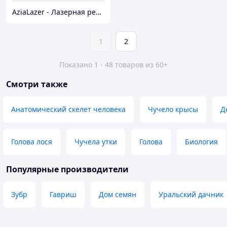
AziaLazer - Лазерная резка и гравировка / Изделия для бизнеса и праздничных мероприятий
1
2
Показано 1 - 48 товаров из 60+
Смотри также
Анатомический скелет человека
Чучело крысы
Д
Голова лося
Чучела утки
Голова
Биология
Популярные производители
Зубр
Гавриш
Дом семян
Уральский дачник