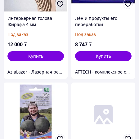
Интерьерная голова
Лён и продукты его
Жирафа 4 мм
переработки
(90х75х33см)
Под заказ
Под заказ
12 000
₸
8 747
₸
Купить
Купить
AziaLazer - Лазерная резка и гравировка / Изделия для бизнеса и праздничных мероприятий
ATTECH - комплексное оснащение образовательных учреждений