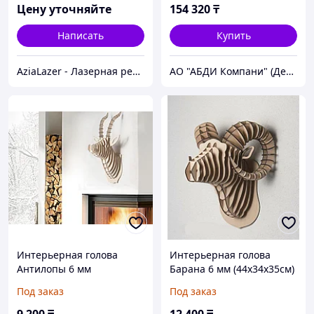
Цену уточняйте
154 320
₸
Написать
Купить
AziaLazer - Лазерная резка и гравировка / Изделия для бизнеса и праздничных мероприятий
АО "АБДИ Компани" (Департамент Учебного Оборудования)
Интерьерная голова
Интерьерная голова
Антилопы 6 мм
Барана 6 мм (44х34х35см)
(63х36х33см)
Под заказ
Под заказ