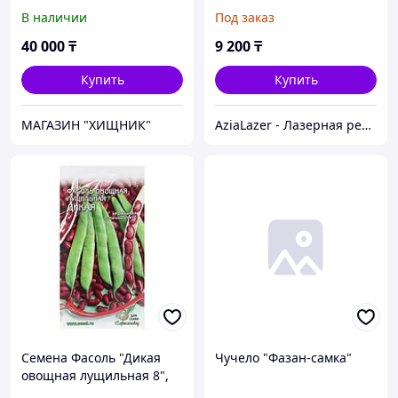
В наличии
Под заказ
40 000
₸
9 200
₸
Купить
Купить
МАГАЗИН "ХИЩНИК"
AziaLazer - Лазерная резка и гравировка / Изделия для бизнеса и праздничных мероприятий
Семена Фасоль "Дикая
Чучело "Фазан-самка"
овощная лущильная 8",
17 шт