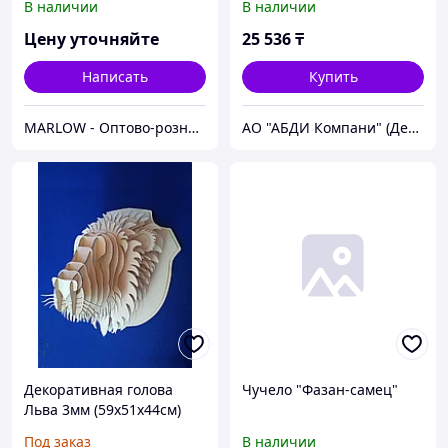
В наличии
В наличии
Цену уточняйте
25 536
₸
Написать
Купить
MARLOW - Оптово-розничный склад.
АО "АБДИ Компани" (Департамент Учебного Оборудования)
Декоративная голова
Чучело "Фазан-самец"
Льва 3мм (59х51х44см)
Под заказ
В наличии