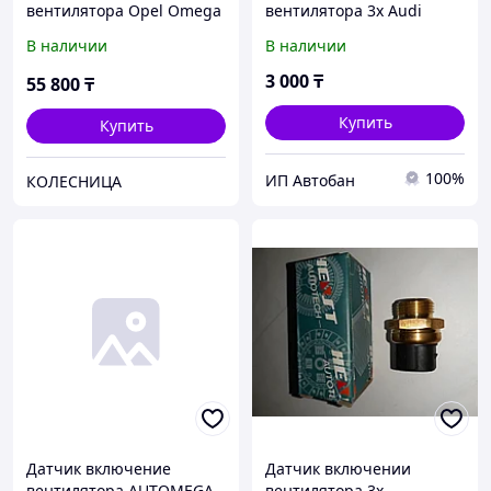
вентилятора Opel Omega
вентилятора 3x Audi
2.2DTI 00-03
80/100/ Volkswagen Passat
В наличии
В наличии
B3/Golf 3
3 000
₸
55 800
₸
Купить
Купить
100%
ИП Автобан
КОЛЕСНИЦА
Датчик включение
Датчик включении
вентилятора AUTOMEGA
вентилятора 3x