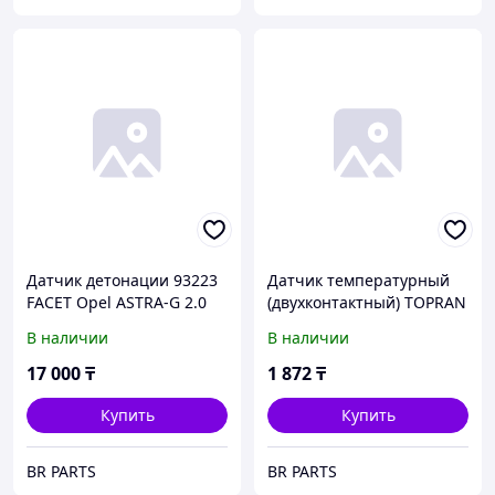
Датчик детонации 93223
Датчик температурный
FACET Opel ASTRA-G 2.0
(двухконтактный) TOPRAN
16V/ 2.0 OMEGA-B 2.5 V6
206729885 Opel ASTRA-G
В наличии
В наличии
1.8 16V ASTRA-H 1.8
OMEGA-B 2.2 16V
17 000
₸
1 872
₸
Купить
Купить
BR PARTS
BR PARTS