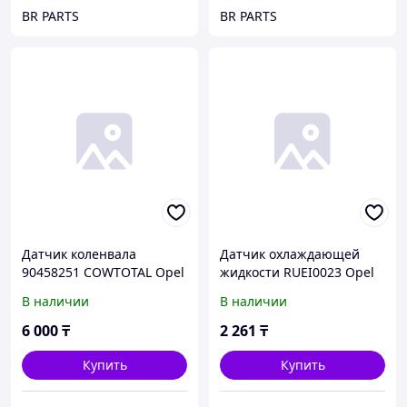
BR PARTS
BR PARTS
Датчик коленвала
Датчик охлаждающей
90458251 COWTOTAL Opel
жидкости RUEI0023 Opel
ASTRA-F 1.8 16V OMEGA-B
Omega B/Vectra B
В наличии
В наличии
2.0 16V VECTRA-A/B 1.8
16V
6 000
₸
2 261
₸
Купить
Купить