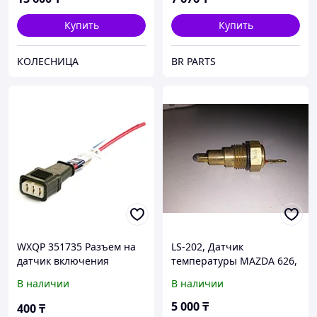
Купить
Купить
КОЛЕСНИЦА
BR PARTS
WXQP 351735 Разъем на
LS-202, Датчик
датчик включения
температуры MAZDA 626,
вентилятора VAG Group
323, TAMA, JAPAN
В наличии
В наличии
5 000
₸
400
₸