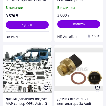
160102010 Opel Omega 2
Volkswagen Passat B4/Golf
В наличии
В наличии
5i 3 2i 24V
3
3 000
₸
3 570
₸
Купить
Купить
100%
ИП Автобан
BR PARTS
Датчик давления воздуха
Датчик включения
MAP-сенсор OPEL Astra G
вентилятора 3x Audi