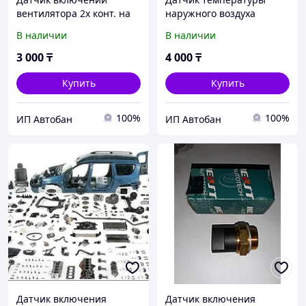
вентилятора 2х конт. на
наружного воздуха
Опель Вектра с 1988-
Chevrolet Cruze
В наличии
В наличии
1995г градус 82°/87°
/Orlando/Opel Astra
/Vectra B/C/Corsa /Omega
3 000
₸
4 000
₸
Купить
Купить
100%
100%
ИП Автобан
ИП Автобан
Датчик включения
Датчик включения