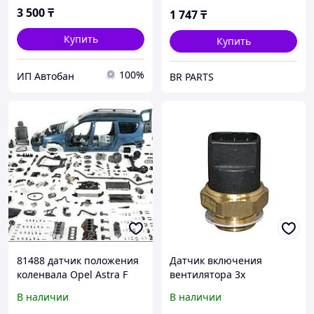
Octavia /Fabia 1997-
AUTOMEGA (ГЕРМАНИЯ)
3 500
₸
1 747
₸
Opel ASTRA-F 1.4/1.6
CORSA-B
Купить
Купить
100%
ИП Автобан
BR PARTS
81488 датчик положения
Датчик включения
коленвала Opel Astra F
вентилятора 3х
Omega B 1.8 2.0 16V <01
контактный Audi
В наличии
В наличии
80/100/Volkswagen Golf