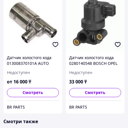
Датчик холостого хода
Датчик холостого хода
013008370101A AUTO
0280140548 BOSCH OPEL
MEGA OPEL ASTRA-F 2.0
OMEGA-B 2.5 V6 VECTRA-B
Недоступен
Недоступен
16V 95-98 OMEGA-B 94-99
2.5 V6 OPEL SINTRA 2.2
VECTRA-A2.0 16V 94-95
16V
от
16 000
₸
33 000
₸
VECTRA-B2.0 16V 95-00
Смотреть
Смотреть
BR PARTS
BR PARTS
Смотри также