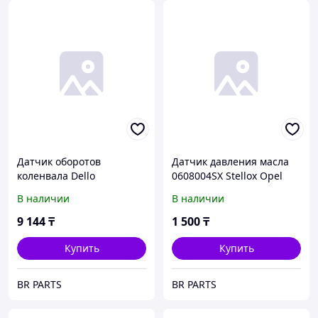
Датчик оборотов
Датчик давления масла
коленвала Dello
0608004SX Stellox Opel
013012380341A Opel
Astra F G Calibra Corsa B
В наличии
В наличии
Omega-B 2.2XE
Omega A B Vectra
9 144
₸
1 500
₸
Купить
Купить
BR PARTS
BR PARTS