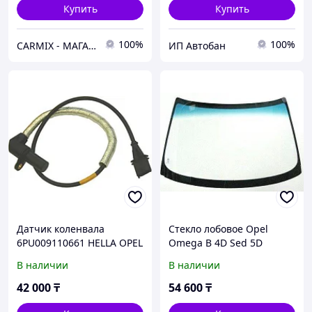
Купить
Купить
100%
100%
СARMIX - МАГАЗИН АВТОЗАПЧАСТЕЙ В НУР-СУЛТАНЕ (АСТАНА)
ИП Автобан
Датчик коленвала
Стекло лобовое Opel
6PU009110661 HELLA OPEL
Omega B 4D Sed 5D
OMEGA-B 2.5 V6
Caravan 1994-2004 с
В наличии
В наличии
датчиком дождя
42 000
₸
54 600
₸