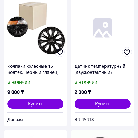
Колпаки колесные 16
Датчик температурный
Волтек, черный глянец,
(двухконтактный)
карбон, компл. 2
0604011SX Stellox Opel
В наличии
В наличии
шт.#AWCC1617
ASTRA-G ASTRA-H VECTRA-
B OMEGA-B
9 000
₸
2 000
₸
Купить
Купить
Донз.кз
BR PARTS