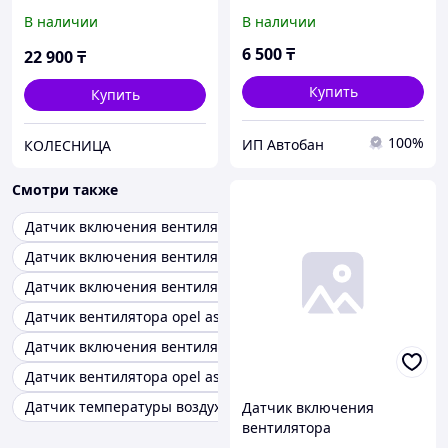
1.7TD 2.0DTI 98- Zafira B
80/100/A6 C4/Volkswagen
В наличии
В наличии
2.0DI 2.0DTI 99- Omega B
Golf 2/3/Passat B3/B4 V1.6-
2.0DTI
2.8
6 500
₸
22 900
₸
Купить
Купить
100%
ИП Автобан
КОЛЕСНИЦА
Смотри также
Датчик включения вентилятора opel vectra b
Датчик включения вентилятора opel movano a
Датчик включения вентилятора opel ascona c
Датчик вентилятора opel astra f
Датчик включения вентилятора opel frontera a
Датчик вентилятора opel astra g
Датчик температуры воздуха opel omega b
Датчик включения
вентилятора
(двухконтактный) 330298