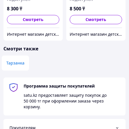
Плюх+Игра Правила
Ночной Феи)
8 300
₸
8 500
₸
Смотреть
Смотреть
Интернет магазин детских игрушек 4kinder-shop.kz
Интернет магазин детских игрушек 4kinder-shop.kz
Смотри также
Тарзанка
Программа защиты покупателей
satu.kz
предоставляет защиту покупок до
50 000 тг
при оформлении заказа через
корзину.
Покупателям