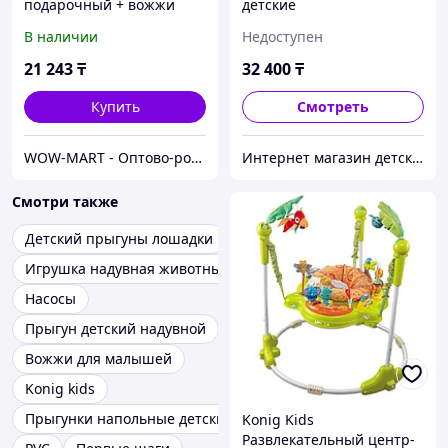
подарочный + вожжи
детские
+турничок в кроватку
В наличии
Недоступен
21 243
₸
32 400
₸
Купить
Смотреть
WOW-MART - Оптово-розничный Склад - товары на заказ до двери
Интернет магазин детских игрушек 4kinder-shop.kz
Смотри также
Детский прыгуны лошадки
Игрушка надувная животный мир
Насосы
Прыгун детский надувной
Вожжи для малышей
Konig kids
Прыгунки напольные детский мир
Konig Kids
Развлекательный центр-