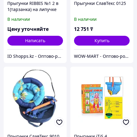
Прыгунки RIBBIS №1 2 в
Прыгунки СлавТекс 0125
1(тарзанка) на липучке
В наличии
В наличии
Цену уточняйте
12 751
₸
Написать
Купить
ID Shopps.kz - Оптово-розничный Склад
WOW-MART - Оптово-розничный Склад - товары на заказ до двери
Прыгунки СлавТекс 9010
Прыгунки iTiS 4