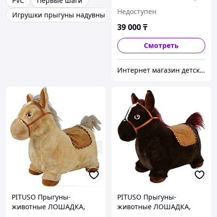
PVC
Первые шаги
прыгунки "Джунгли "
Недоступен
Игрушки прыгуны надувные резиновые
39 000
₸
Смотреть
Интернет магазин детских игрушек 4kinder-shop.kz
PITUSO Прыгуны-
PITUSO Прыгуны-
животные ЛОШАДКА,
животные ЛОШАДКА,
PVC+съемный
PVC+съемный