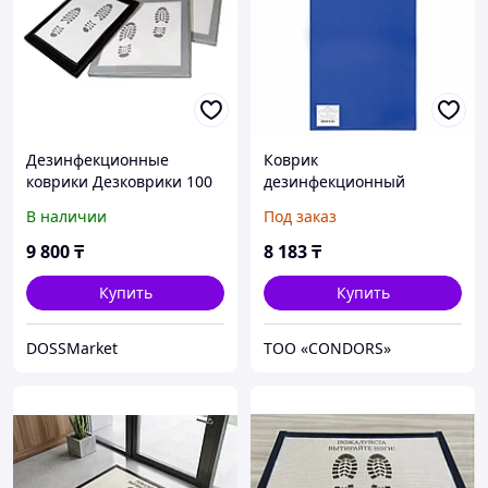
Дезинфекционные
Коврик
коврики Дезковрики 100
дезинфекционный
* 65
(Дезковрик "ЭКО") 50х100
В наличии
Под заказ
см, толщина 3 см, серый
9 800
₸
8 183
₸
Купить
Купить
DOSSMarket
ТОО «CONDORS»