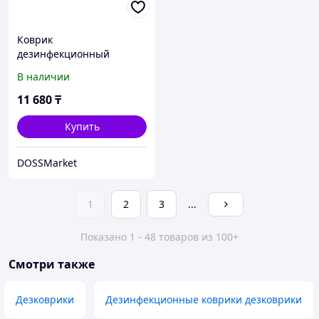
Коврик
дезинфекционный
50*65*3см, серия ЭКО,
В наличии
черный
11 680
₸
Купить
DOSSMarket
1
2
3
...
Показано 1 - 48 товаров из 100+
Смотри также
Дезковрики
Дезинфекционные коврики дезковрики