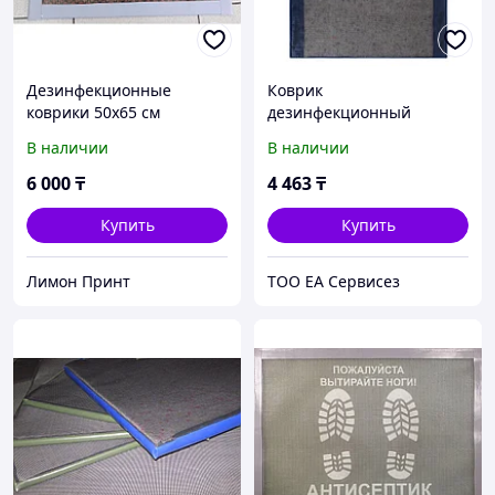
Дезинфекционные
Коврик
коврики 50х65 см
дезинфекционный
(Дезковрик "ЭКО") 50х65
В наличии
В наличии
см, толщина 3 см, серый
6 000
₸
4 463
₸
Купить
Купить
Лимон Принт
ТОО ЕА Сервисез