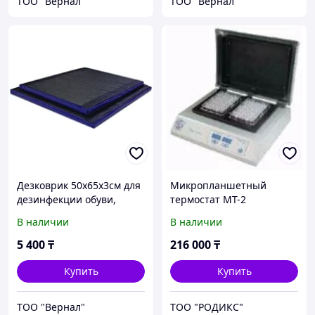
ТОО "Вернал"
ТОО "Вернал"
Дезковрик 50x65x3см для
Микропланшетный
дезинфекции обуви,
термостат MT-2
серия ЭКО
В наличии
В наличии
5 400
₸
216 000
₸
Купить
Купить
ТОО "Вернал"
ТОО "РОДИКС"