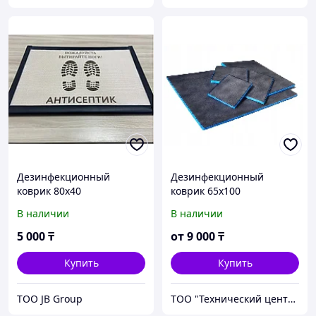
Дезинфекционный
Дезинфекционный
коврик 80х40
коврик 65х100
В наличии
В наличии
5 000
₸
от
9 000
₸
Купить
Купить
ТОО JB Group
ТОО "Технический центр "Ренмедсервис" (г.Актобе)