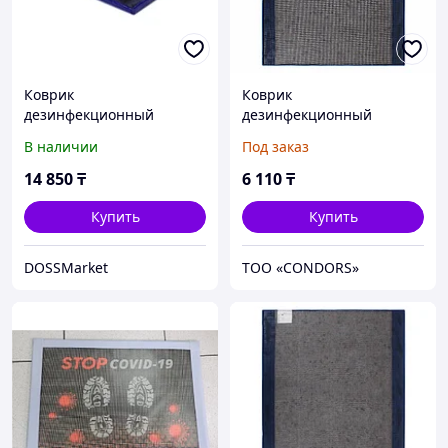
Коврик
Коврик
дезинфекционный
дезинфекционный
50*70*3см, серия ЭКО
(Дезковрик "ЭКО") 50х65
В наличии
Под заказ
см, толщина 3 см, серый
14 850
₸
6 110
₸
Купить
Купить
DOSSMarket
ТОО «CONDORS»