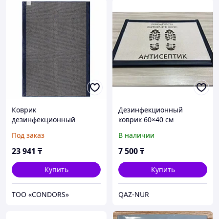
Коврик
Дезинфекционный
дезинфекционный
коврик 60×40 см
(Дезковрик "ЭКО")
Под заказ
В наличии
100х150 см, толщина 3
см, серый
23 941
₸
7 500
₸
Купить
Купить
ТОО «CONDORS»
QAZ-NUR