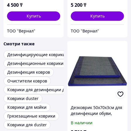
4 500
₸
5 200
₸
Купить
Купить
ТОО "Вернал"
ТОО "Вернал"
Смотри также
Дезинфицирующие коврики
Дезинфекционные коврики дезинфицирующие коврики
Дезинфекция ковров
Очистители ковров
Коврики для дезинфекции дезковрики
Коврики duster
Коврики для мойки
Дезковрик 50x70x3см для
дезинфекции обуви,
Грязезащиные коврики
серия ЭКО
В наличии
Коврики для duster