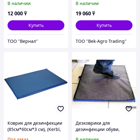
В наличии
В наличии
12 000
₸
19 060
₸
Купить
Купить
ТОО "Вернал"
ТОО "Bek-Agro Trading"
Коврик для дезинфекции
Дезковрики для
(85см*60см*3 см), (Kerbl,
дезинфекции обуви,
Германия)
серия ЭКО
Под заказ
В наличии