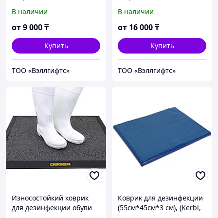
В наличии
В наличии
от
9 000
₸
от
16 000
₸
Купить
Купить
ТОО «Вэллгифтс»
ТОО «Вэллгифтс»
Износостойкий коврик
Коврик для дезинфекции
для дезинфекции обуви
(55см*45см*3 см), (Kerbl,
DEGER 600x700x17
Германия)