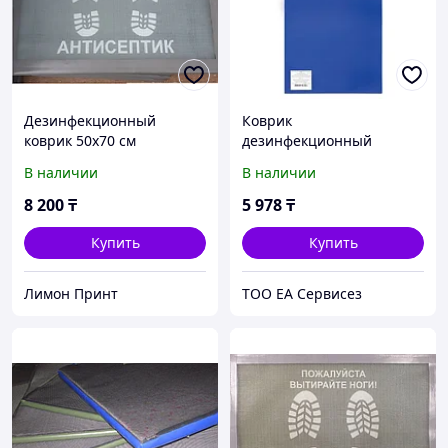
Дезинфекционный
Коврик
коврик 50х70 см
дезинфекционный
(Дезковрик "ЭКО") 50х100
В наличии
В наличии
см, толщина 3 см, серый
8 200
₸
5 978
₸
Купить
Купить
Лимон Принт
ТОО ЕА Сервисез