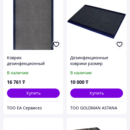
Коврик
Дезинфекционные
дезинфекционный
коврики размер
(Дезковрик "ЭКО")
50*80*3см,50*70,60*100,9
В наличии
В наличии
100х150 см, толщина 3
0*100.
см, серый
16 761
₸
10 000
₸
Купить
Купить
ТОО ЕА Сервисез
TOO GOLDMAN ASTANA