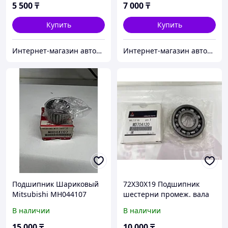
5 500
₸
7 000
₸
Купить
Купить
Интернет-магазин автозапчастей Parts-shop.kz
Интернет-магазин автозапчастей Parts-shop.kz
Подшипник Шариковый
72X30X19 Подшипник
Mitsubishi MH044107
шестерни промеж. вала
раздатки MD704120
В наличии
В наличии
15 000
₸
10 000
₸