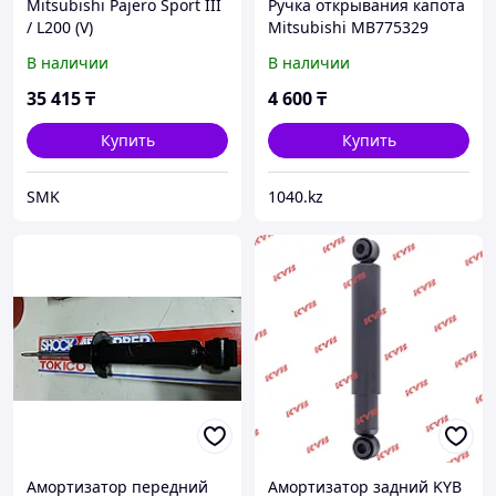
Mitsubishi Pajero Sport III
Ручка открывания капота
/ L200 (V)
Mitsubishi MB775329
В наличии
В наличии
35 415
₸
4 600
₸
Купить
Купить
SMK
1040.kz
Амортизатор передний
Амортизатор задний KYB