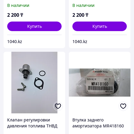
MR779705
MR779705
В наличии
В наличии
2 200
₸
2 200
₸
Купить
Купить
1040.kz
1040.kz
Клапан регулировки
Втулка заднего
давления топлива ТНВД
амортизатора MR418160
Denso 294200-0360