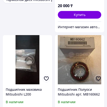
PAJERO/MONTERO SPORT
20 000
₸
K96W V-3.0 2002, HKT,
JAPAN П
Купить
Интернет-магазин автозапчастей Parts-shop.kz
Подшипник маховика
Подшипник Полуоси
Mitsubishi L200
Mitsubishi арт. MB160662
В наличии
В наличии