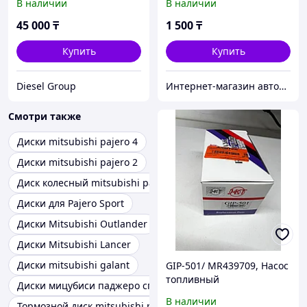
В наличии
В наличии
Дубликат
45 000
₸
1 500
₸
Купить
Купить
Diesel Group
Интернет-магазин автозапчастей Parts-shop.kz
Смотри также
Диски mitsubishi pajero 4
Диски mitsubishi pajero 2
Диск колесный mitsubishi pajero sport
Диски для Pajero Sport
Диски Mitsubishi Outlander
Диски Mitsubishi Lancer
Диски mitsubishi galant
GIP-501/ MR439709, Насос
топливный
Диски мицубиси паджеро спорт
электрический
В наличии
Тормозной диск mitsubishi pajero sport van
MITSUBISHI