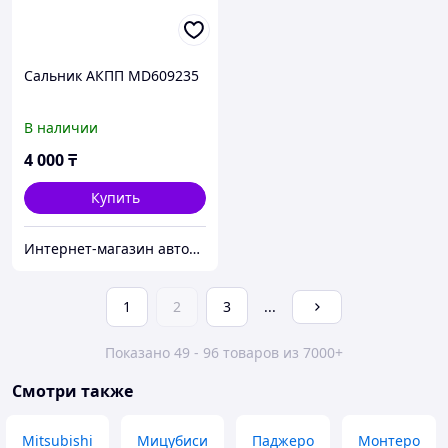
Сальник АКПП MD609235
В наличии
4 000
₸
Купить
Интернет-магазин автозапчастей Parts-shop.kz
1
2
3
...
Показано 49 - 96 товаров из 7000+
Смотри также
Mitsubishi
Мицубиси
Паджеро
Монтеро