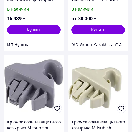
2019-2021 черный
NISSAN / FORD / FIAT / PSA
В наличии
В наличии
16 989
₸
от
30 000
₸
Купить
Купить
ИП Нурила
"AD-Group Kazakhstan" Автомобильные топливные системы. ТНВД, форсунки, бензонасосы, датчики, прочее.
Крючок солнцезащитного
Крючок солнцезащитного
козырька Mitsubishi
козырька Mitsubishi