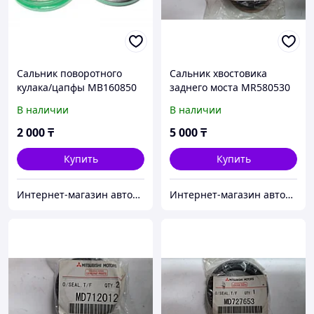
Сальник поворотного
Сальник хвостовика
кулака/цапфы MB160850
заднего моста MR580530
(Корея)
В наличии
В наличии
2 000
₸
5 000
₸
Купить
Купить
Интернет-магазин автозапчастей Parts-shop.kz
Интернет-магазин автозапчастей Parts-shop.kz