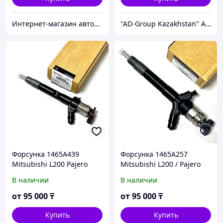
Интернет-магазин автозапчастей Parts-shop.kz
"AD-Group Kazakhstan" Автомобильные топливные системы. ТНВД, форсунки, бензонасосы, датчики, прочее.
Форсунка 1465A439
Форсунка 1465A257
Mitsubishi L200 Pajero
Mitsubishi L200 / Pajero
Denso 295050-1760
двиг 4D56 095000-9560 /
В наличии
В наличии
095000-7490 DENSO /
Montero
от
95 000
₸
от
95 000
₸
Купить
Купить