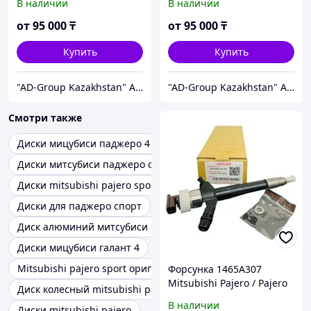
В наличии
В наличии
(оригинал/дубликат)
4M41 095000-5760 /
DCRI105760 / Triton
от
95 000
₸
от
95 000
₸
Купить
Купить
"AD-Group Kazakhstan" Автомобильные топливные системы. ТНВД, форсунки, бензонасосы, датчики, прочее.
"AD-Group Kazakhstan" Автомобильные топливные системы. ТНВД, форсунки, бензонасосы, датчики, прочее.
Смотри также
Диски мицубиси паджеро 4
Диски митсубиси паджеро спорт 3
Диски mitsubishi pajero sport
Диски для паджеро спорт
Диск алюминий митсубиси паджеро спорт
Диски мицубиси галант 4
Mitsubishi pajero sport оригинальные диски
Форсунка 1465A307
Mitsubishi Pajero / Pajero
Диск колесный mitsubishi pajero sport
Sport / L200 двиг3,2 4M41
В наличии
Диски mitsubishi pajero
Denso / 095000-8110 /