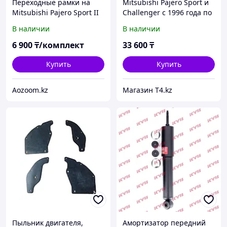
Переходные рамки на
Mitsubishi Pajero Sport и
Mitsubishi Pajero Sport II
Challenger с 1996 года по
Hella 3 R
2008 год шноркель -
В наличии
В наличии
RIDEPRO 4X4
6 900
₸/комплект
33 600
₸
Купить
Купить
Aozoom.kz
Магазин T4.kz
Пыльник двигателя,
Амортизатор передний