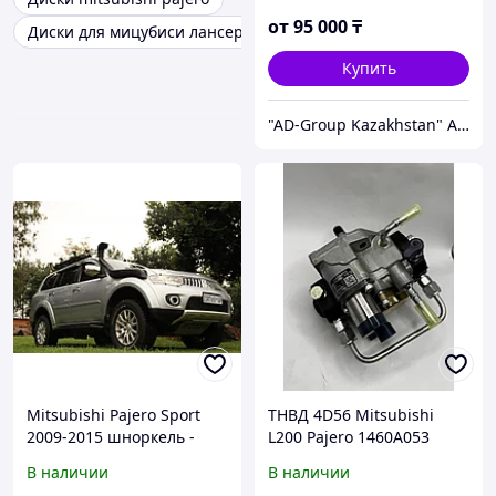
DCRI108110
от
95 000
₸
Диски для мицубиси лансер
Купить
"AD-Group Kazakhstan" Автомобильные топливные системы. ТНВД, форсунки, бензонасосы, датчики, прочее.
Mitsubishi Pajero Sport
ТНВД 4D56 Mitsubishi
2009-2015 шноркель -
L200 Pajero 1460A053
RIDEPRO 4X4
SM294000-1372
В наличии
В наличии
топливный насос