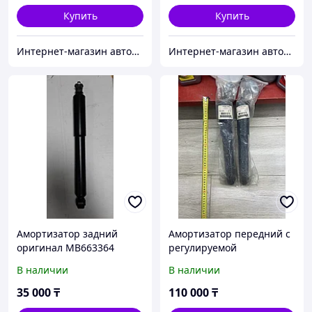
Купить
Купить
Интернет-магазин автозапчастей Parts-shop.kz
Интернет-магазин автозапчастей Parts-shop.kz
Амортизатор задний
Амортизатор передний с
оригинал MB663364
регулируемой
Mitsubishi Pajero
жесткостью
В наличии
В наличии
MB891675/MB891676
Mitsubishi Pajero
35 000
₸
110 000
₸