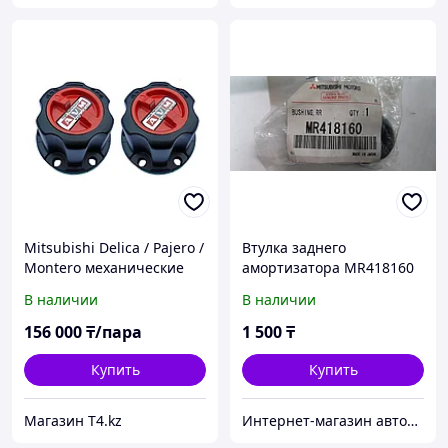
Mitsubishi Delica / Pajero /
Втулка заднего
Montero механические
амортизатора MR418160
хабы - AVM XP
В наличии
В наличии
156 000
₸/пара
1 500
₸
Купить
Купить
Магазин T4.kz
Интернет-магазин автозапчастей Parts-shop.kz