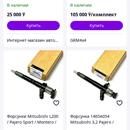
Montero Sport
Delica L400 / Montero /
В наличии
В наличии
L200 / Hyundai Galloper
25 000
₸
105 000
₸/комплект
Купить
Купить
Интернет-магазин автозапчастей Parts-shop.kz
GRM4x4
Форсунки Mitsubishi L200
Форсунка 1465A054
/ Pajero Sport / Montero /
Mitsubishi 3,2 Pajero /
Triton / Strada DENSO
Pajero Sport / L200 двиг