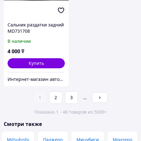
Сальник раздатки задний
MD731708
В наличии
4 000
₸
Купить
Интернет-магазин автозапчастей Parts-shop.kz
1
2
3
...
Показано 1 - 48 товаров из 5000+
Смотри также
Mitsubishi
Паджеро
Мицубиси
Монтеро