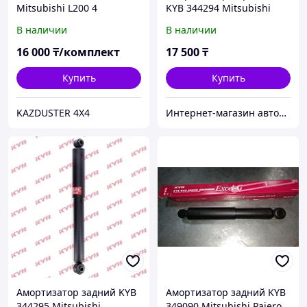
Mitsubishi L200 4
KYB 344294 Mitsubishi
поколение. Mitsubishi
Montero Sport
В наличии
В наличии
Pajero Sport 2, Montero
sport 2
16 000
₸/комплект
17 500
₸
Купить
Купить
KAZDUSTER 4X4
Интернет-магазин автозапчастей Parts-shop.kz
Амортизатор задний KYB
Амортизатор задний KYB
344295 Mitsubishi
349090 Mitsubishi Pajero