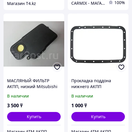
100%
СARMIX - МАГАЗИН АВТОЗАПЧАСТЕЙ В НУР-СУЛТАНЕ (АСТАНА)
Магазин T4.kz
МАСЛЯНЫЙ ФИЛЬТР
Прокладка поддона
АКПП, низкий Mitsubishi
нижнего АКПП
Pajero, Montero,
(резиновая 20 отверстий)
В наличии
В наличии
Mitsubishi Delica,
, Mitsubishi Pajero,
V4A51/V5A51
Montero, Mitsubishi Delica
3 500
₸
1 000
₸
Купить
Купить
Магазин АТМ АКПП
Магазин АТМ АКПП