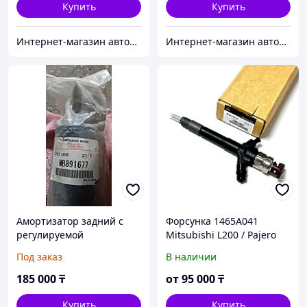
Купить
Купить
Интернет-магазин автозапчастей Parts-shop.kz
Интернет-магазин автозапчастей Parts-shop.kz
Амортизатор задний с
Форсунка 1465A041
регулируемой
Mitsubishi L200 / Pajero
жесткостью MB891677
двиг 4D56 095000-5600 /
Под заказ
В наличии
Mitsubishi Pajero
DCRI105600
185 000
₸
от
95 000
₸
Купить
Купить