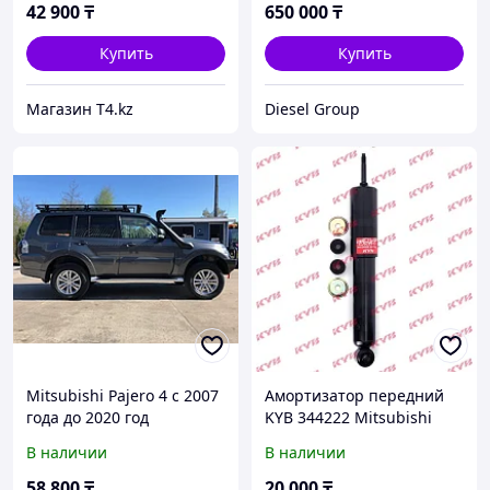
42 900
₸
650 000
₸
Купить
Купить
Магазин T4.kz
Diesel Group
Mitsubishi Pajero 4 с 2007
Амортизатор передний
года до 2020 год
KYB 344222 Mitsubishi
шноркель - Ridepro 4x4
Pajero
В наличии
В наличии
58 800
₸
20 000
₸