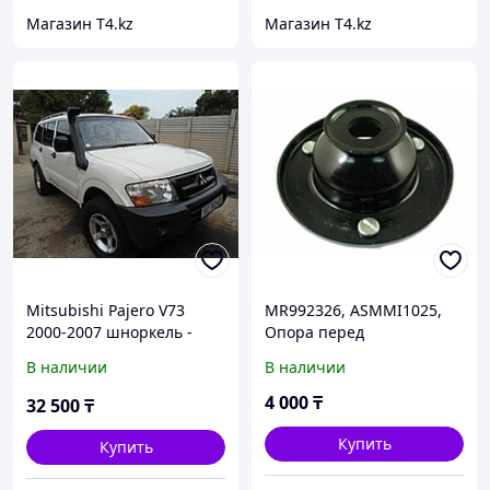
Магазин T4.kz
Магазин T4.kz
Mitsubishi Pajero V73
MR992326, ASMMI1025,
2000-2007 шноркель -
Опора перед
RIDEPRO 4X4
амортизатора
В наличии
В наличии
MITSUBISHI L200 KB4T
4D56 V-2.5, PAJERO SPORT,
4 000
₸
32 500
₸
TENACITY
Купить
Купить