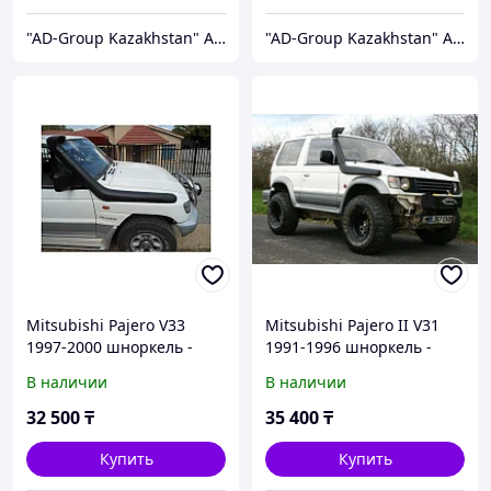
"AD-Group Kazakhstan" Автомобильные топливные системы. ТНВД, форсунки, бензонасосы, датчики, прочее.
"AD-Group Kazakhstan" Автомобильные топливные системы. ТНВД, форсунки, бензонасосы, датчики, прочее.
Mitsubishi Pajero V33
Mitsubishi Pajero II V31
1997-2000 шноркель -
1991-1996 шноркель -
RIDEPRO 4X4
RIDEPRO 4X4
В наличии
В наличии
32 500
₸
35 400
₸
Купить
Купить