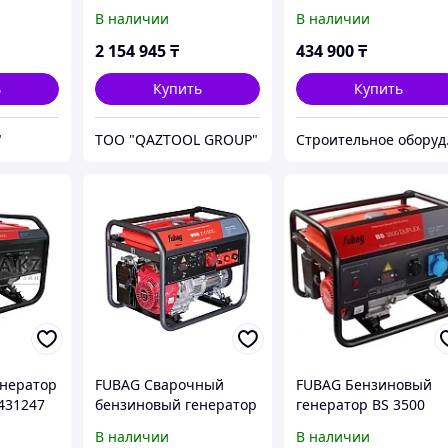
арт.838759
В наличии
В наличии
2 154 945
₸
434 900
₸
ь
Купить
Купить
"
TOO "QAZTOOL GROUP"
Строи
нератор
FUBAG Сварочный
FUBAG Бензиновый
431247
бензиновый генератор
генератор BS 3500
WHS 210 DDC
Duplex
В наличии
В наличии