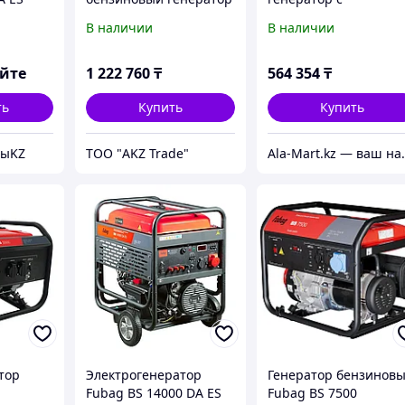
WHS 210 DC
электростартером и
В наличии
В наличии
коннектором
автоматики BS 6600 
ES
яйте
1 222 760
₸
564 354
₸
ть
Купить
Купить
тыKZ
ТОО "AKZ Trade"
Ala-Mart.kz — ваш на
тор
Электрогенератор
Генератор бензинов
Fubag BS 14000 DA ES
Fubag BS 7500