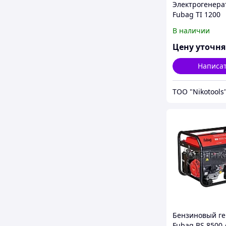
Электрогенера
Fubag TI 1200
В наличии
Цену уточн
Написа
ТОО "Nikotools
Бензиновый ге
Fubag BS 8500 