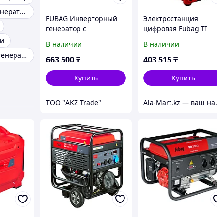
Переносные генераторы
FUBAG Инверторный
Электростанция
генератор с
цифровая Fubag TI
электростартером и
2300 838980
ии
В наличии
В наличии
коннектором
Инверторные генераторы ti
автоматики TI 7000 A
663 500
₸
403 515
₸
ES
Купить
Купить
ТОО "AKZ Trade"
Ala-Mart.kz — ваш на