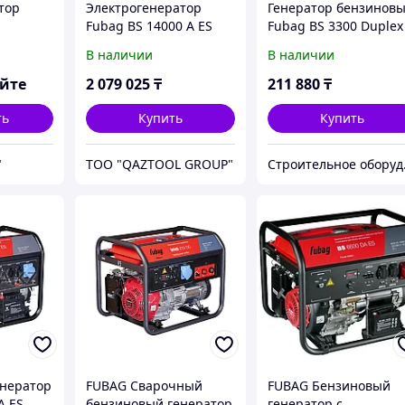
тор
Электрогенератор
Генератор бензинов
Fubag BS 14000 A ES
Fubag BS 3300 Duplex
В наличии
В наличии
яйте
2 079 025
₸
211 880
₸
ть
Купить
Купить
"
TOO "QAZTOOL GROUP"
Строи
нератор
FUBAG Сварочный
FUBAG Бензиновый
A ES
бензиновый генератор
генератор с