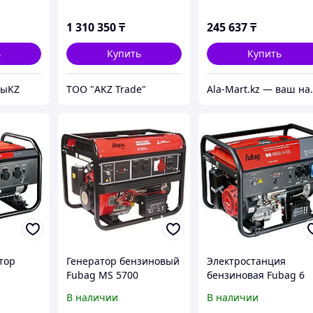
1 310 350
₸
245 637
₸
ь
Купить
Купить
тыKZ
ТОО "AKZ Trade"
Ala-Mart.kz — ваш на
тор
Генератор бензиновый
Электростанция
Fubag MS 5700
бензиновая Fubag 6
кВт 1 (220 В), BS 6600 
В наличии
В наличии
ES