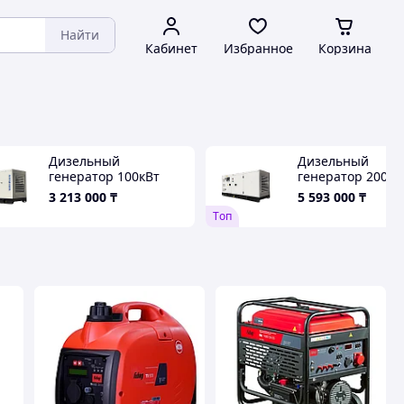
Найти
Кабинет
Избранное
Корзина
Дизельный
Дизельный
генератор 100кВт
генератор 200кВ
140кВА в кожухе с АВР
кожухе с АВР
3 213 000
₸
5 593 000
₸
Tоп