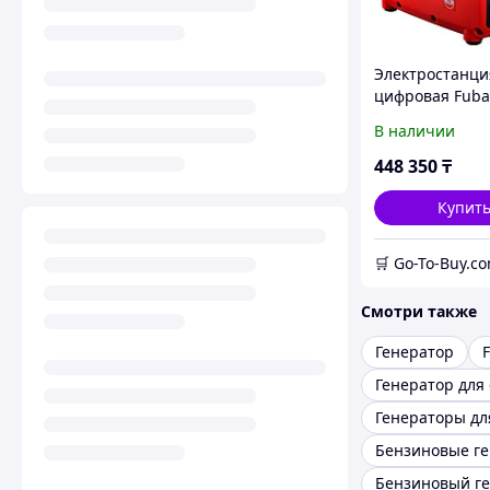
Электростанци
цифровая Fuba
2300 838980
В наличии
448 350
₸
Купит
🛒 Go-To-Buy.c
Смотри также
Генератор
Генераторы дл
Бензиновый г