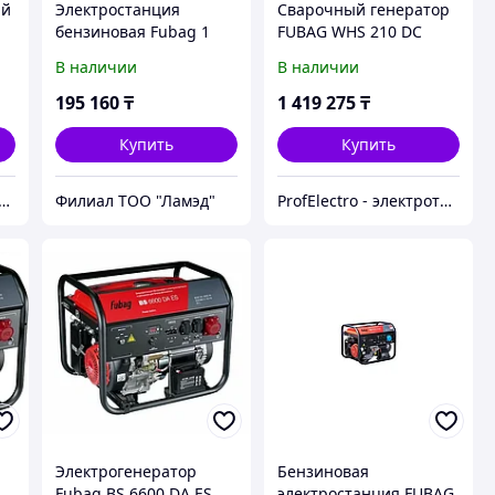
ый
Электростанция
Сварочный генератор
бензиновая Fubag 1
FUBAG WHS 210 DC
кВт 1 (220 В), TI 1200
В наличии
В наличии
(646251)
195 160
₸
1 419 275
₸
Купить
Купить
тельное оборудование "ElectroKlad"
Филиал ТОО "Ламэд"
ProfElectro - электротехническое оборудование
Электрогенератор
Бензиновая
Fubag BS 6600 DA ES
электростанция FUBAG