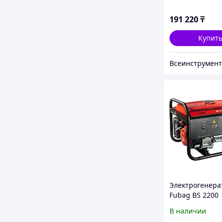
191 220
₸
Купит
Всеинструмен
Электрогенера
Fubag BS 2200
В наличии