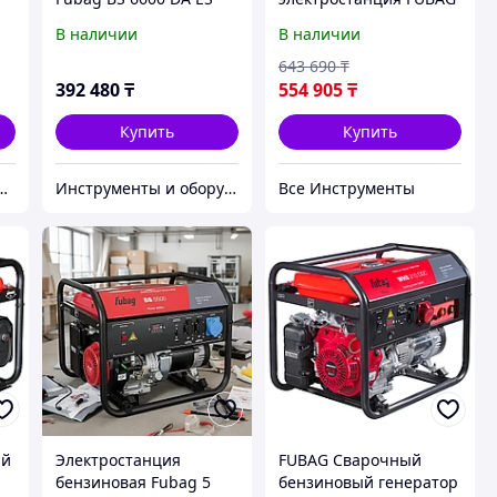
838799
BS 8000 A ES 641017
В наличии
В наличии
DA
643 690
₸
392 480
₸
554 905
₸
Купить
Купить
дежный партнер в мире качественных товаров.
Инструменты и оборудование StellarTrade
Все Инструменты
ый
Электростанция
FUBAG Сварочный
бензиновая Fubag 5
бензиновый генератор