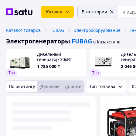
Каталог
В категории
Каталог товаров
FUBAG
Электрооборудование
Ге
Электрогенераторы
FUBAG
в Казахстане
Дизельный
Дизел
генератор 30кВт
генера
40кВА в кожухе АВР
55кВА 
1 785 000
₸
2 046 8
Tоп
Tоп
По рейтингу
Дешевле
Дороже
Тип топлива
К