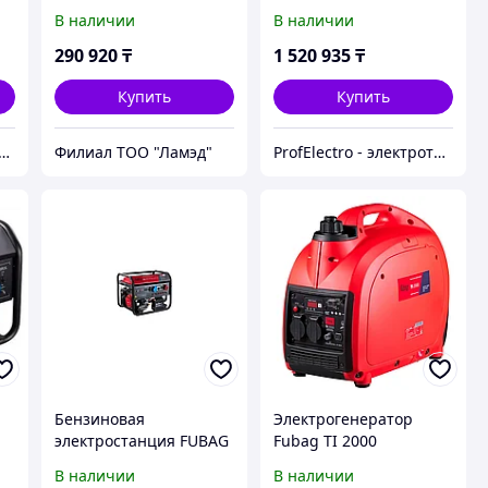
кВт 1 (220 В), BS 5500
WHS 210 DDC
В наличии
В наличии
290 920
₸
1 520 935
₸
Купить
Купить
тельное оборудование "ElectroKlad"
Филиал ТОО "Ламэд"
ProfElectro - электротехническое оборудование
Бензиновая
Электрогенератор
электростанция FUBAG
Fubag TI 2000
BS 8500 XD ES Duplex
В наличии
В наличии
641021