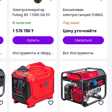
Электрогенератор
Бензиновая
Fubag BS 11000 DA ES
электростанция FUBAG
431226
BS 7500, 641013
В наличии
Под заказ
1 576 780
₸
Цену уточняйте
Купить
Связаться
дежный партнер в мире качественных товаров.
Инструменты и оборудование StellarTrade
Все Инструменты