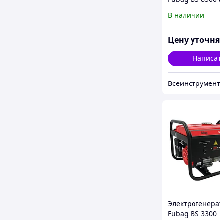
838253
В наличии
Цену уточн
Написа
Всеинструмен
Электрогенера
Fubag BS 3300