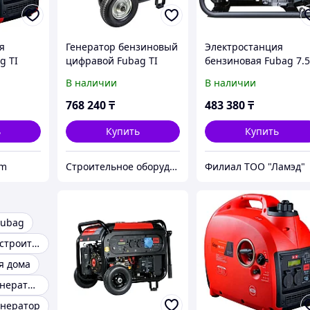
я
Генератор бензиновый
Электростанция
g TI
цифравой Fubag TI
бензиновая Fubag 7.
7000 арт.838235
кВт 1 (220 В), BS 7500
В наличии
В наличии
768 240
₸
483 380
₸
ь
Купить
Купить
om
Строительное оборудование "ElectroKlad"
Филиал ТОО "Ламэд"
Fubag
Генератор для строительных работ
я дома
Бензиновые генераторы bs с двигателем fubag
енератор