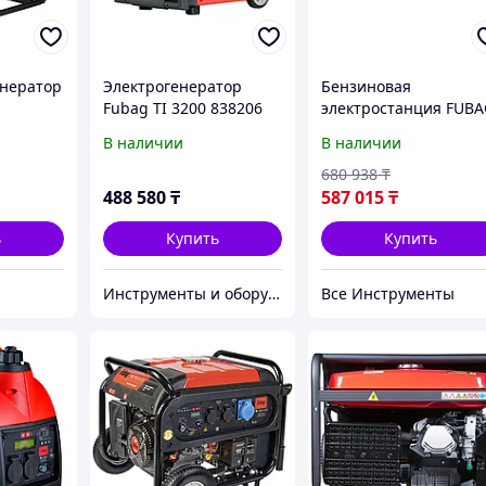
нератор
Электрогенератор
Бензиновая
Fubag TI 3200 838206
электростанция FUB
BS 8000 DA ES 641018
В наличии
В наличии
680 938
₸
488 580
₸
587 015
₸
ь
Купить
Купить
Инструменты и оборудование StellarTrade
Все Инструменты