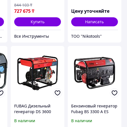
844 103
₸
727 675
₸
Цену уточняйте
Купить
Написать
дежный партнер в мире качественных товаров.
Все Инструменты
ТОО "Nikotools"
FUBAG Дизельный
Бензиновый генератор
генератор DS 3600
Fubag BS 3300 A ES
A
431289
В наличии
В наличии