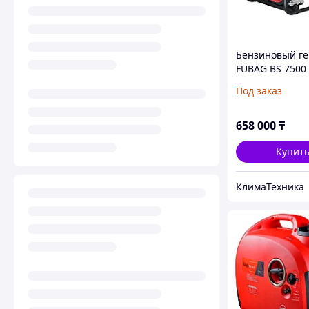
Бензиновый ге
FUBAG BS 7500
Под заказ
658 000
₸
Купит
КлимаТехника