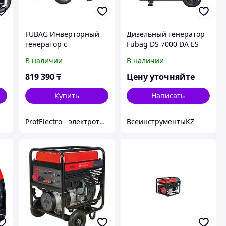
FUBAG Инверторный
Дизельный генератор
5
генератор с
Fubag DS 7000 DA ES
электростартером и
838212
В наличии
В наличии
коннектором
автоматики TI 7000 A
819 390
₸
Цену уточняйте
ES
Купить
Написать
ProfElectro - электротехническое оборудование
ВсеинструментыKZ