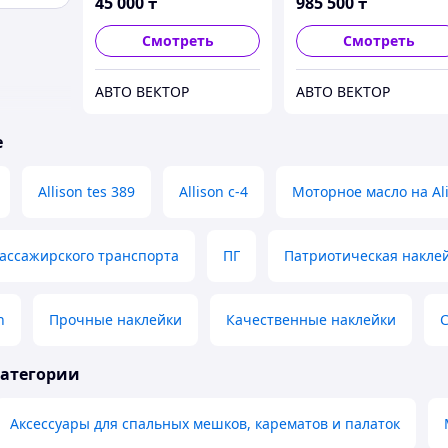
45 000
₸
985 500
₸
Смотреть
Смотреть
АВТО ВЕКТОР
АВТО ВЕКТОР
е
Allison tes 389
Allison c-4
Моторное масло на Al
ассажирского транспорта
ПГ
Патриотическая накле
n
Прочные наклейки
Качественные наклейки
категории
Аксессуары для спальных мешков, карематов и палаток