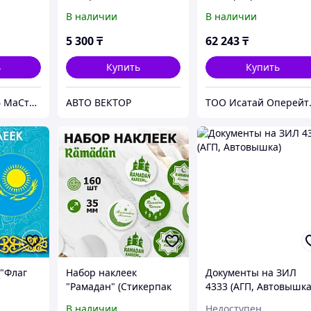
Pure Guard 0w20 SAE
ожитель документов
В наличии
В наличии
0W-20 SP/GF-6 0.946L
Rexel Auto+ 300M, 40 
300 листов, 2х15мм,
5 300
₸
62 243
₸
бумаги/карты
ь
Купить
Купить
ТОО " №1 Проф МаСтер ZNZS"
АВТО ВЕКТОР
ТОО Ис
 "Флаг
Набор наклеек
Документы на ЗИЛ
"Рамадан" (Стикерпак
4333 (АГП, Автовышка
икерпак
160 шт.)
В наличии
Недоступен