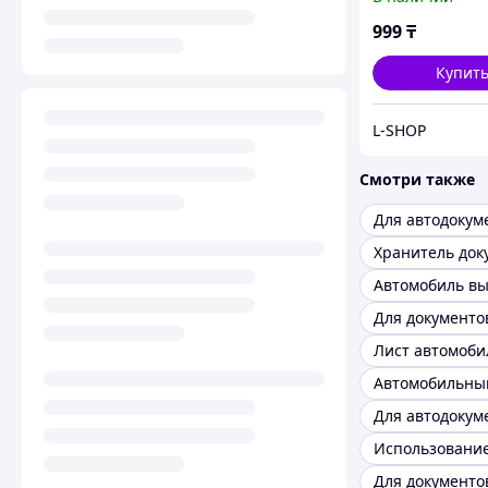
160 шт.)
999
₸
Купит
L-SHOP
Смотри также
Для автодокум
Автомобиль вы
Лист автомоби
Использование