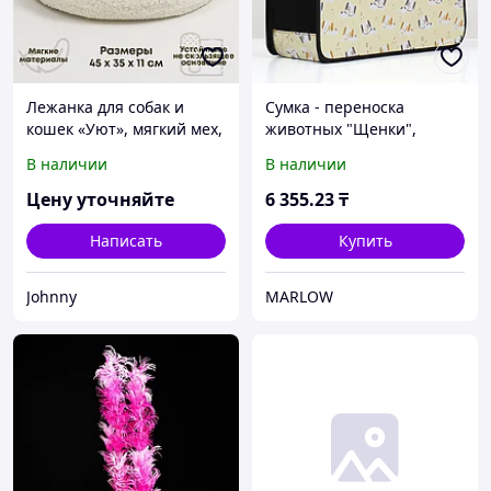
Лежанка для собак и
Сумка - переноска
кошек «Уют», мягкий мех,
животных "Щенки",
45 х 35 х 11 см, молочный
бежевая, размер M, 45 х
В наличии
В наличии
21 х 27 см
Цену уточняйте
6 355
.23
₸
Написать
Купить
Johnny
MARLOW