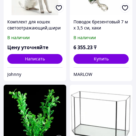
Комплект для кошек
Поводок брезентовый 7 м
светоотражающий,шири
х 3,5 см, хаки
на 1 см,шлейка 21-35
В наличии
В наличии
см,поводок 120 см,
чёрный
Цену уточняйте
6 355
.23
₸
Написать
Купить
Johnny
MARLOW