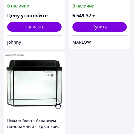
м х 1 см, чёрно-
28, ОШ 19 см, до 3 кг),
В наличии
В наличии
оранжевый
чёрный
Цену уточняйте
6 549
.37
₸
Написать
Купить
Johnny
MARLOW
Пижон Аква - Аквариум
панорамный с крышкой,
чёрный, 40 л, 51х23х34/39