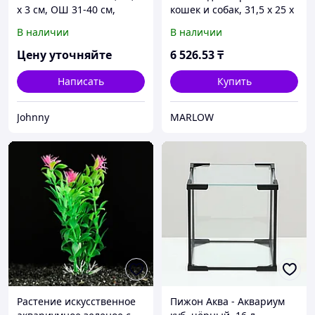
х 3 см, ОШ 31-40 см,
кошек и собак, 31,5 х 25 х
полиэстер, красный
33 см, красный
В наличии
В наличии
Цену уточняйте
6 526
.53
₸
Написать
Купить
Johnny
MARLOW
Растение искусственное
Пижон Аква - Аквариум