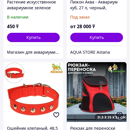
Растение искусственное
Пижон Аква - Аквариум
аквариумное зеленое
куб, 27 л, черный,
3*13 см
30x30x30 см
В наличии
Под заказ
450
₸
от
28 000
₸
Купить
Купить
Магазин для аквариумистов aqua04
AQUA STORE Astana
Ошейник клепаный, 48,5
Рюкзак для переноски