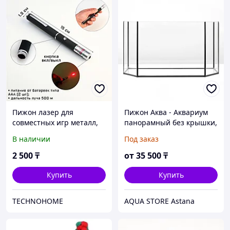
Пижон лазер для
Пижон Аква - Аквариум
совместных игр металл,
панорамный без крышки,
пластик
70 л, 68х29х37 см
В наличии
Под заказ
2 500
₸
от
35 500
₸
Купить
Купить
TECHNOHOME
AQUA STORE Astana