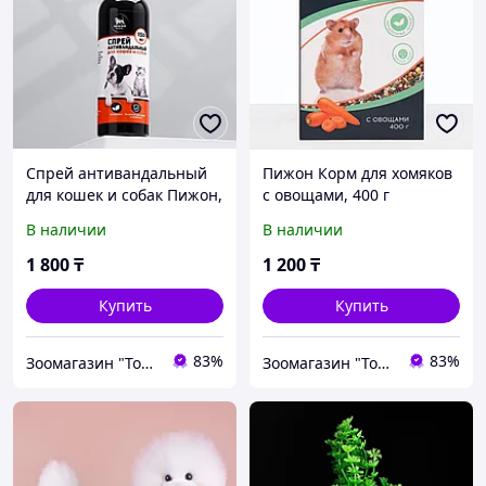
Спрей антивандальный
Пижон Корм для хомяков
для кошек и собак Пижон,
с овощами, 400 г
150 мл
В наличии
В наличии
1 800
₸
1 200
₸
Купить
Купить
83%
83%
Зоомагазин "Толстый кот"
Зоомагазин "Толстый кот"