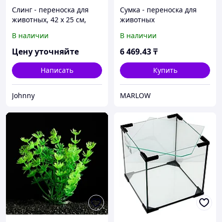
Слинг - переноска для
Сумка - переноска для
животных, 42 х 25 см,
животных
жёлтая
"Карпетбеггер", 40,5 х 24
В наличии
В наличии
х 24 см, серая
Цену уточняйте
6 469
.43
₸
Написать
Купить
Johnny
MARLOW