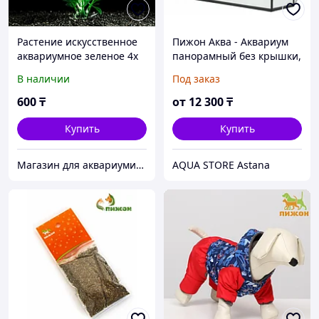
Растение искусственное
Пижон Аква - Аквариум
аквариумное зеленое 4х
панорамный без крышки,
20 см
40 л, 51х23х34 см
В наличии
Под заказ
600
₸
от
12 300
₸
Купить
Купить
Магазин для аквариумистов aqua04
AQUA STORE Astana