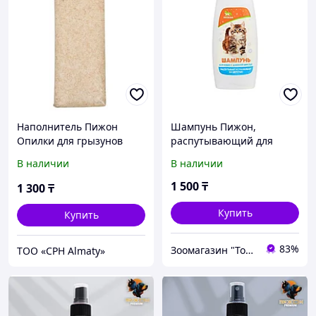
Наполнитель Пижон
Шампунь Пижон,
Опилки для грызунов
распутывающий для
впитывающий 20л
кошек с длинной
В наличии
В наличии
шерстью, 250 мл
1 500
₸
1 300
₸
Купить
Купить
83%
Зоомагазин "Толстый кот"
ТОО «CPH Almaty»