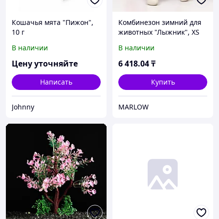
Кошачья мята "Пижон",
Комбинезон зимний для
10 г
животных "Лыжник", XS
(ДС 18-20, ОШ 22-24, ОГ
В наличии
В наличии
29-30 см), микс
Цену уточняйте
6 418
.04
₸
Написать
Купить
Johnny
MARLOW