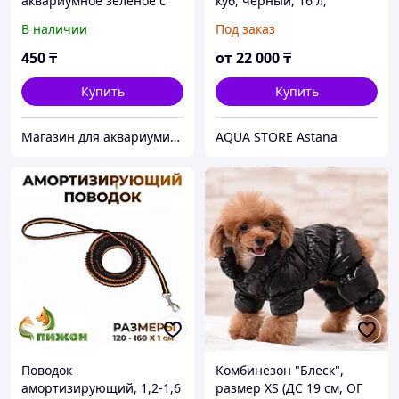
аквариумное зеленое с
куб, чёрный, 16 л,
цветами 3*13 см
25х25х25 см
В наличии
Под заказ
450
₸
от
22 000
₸
Купить
Купить
Магазин для аквариумистов aqua04
AQUA STORE Astana
Поводок
Комбинезон "Блеск",
амортизирующий, 1,2-1,6
размер XS (ДС 19 см, ОГ