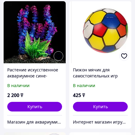
Растение искусственное
Пижон мячик для
аквариумное сине-
самостоятельных игр
зеленое на платформе 30
полиэстер
В наличии
В наличии
см
2 200
₸
425
₸
Купить
Купить
Магазин для аквариумистов aqua04
Интернет магазин игрушек poopsik.kz