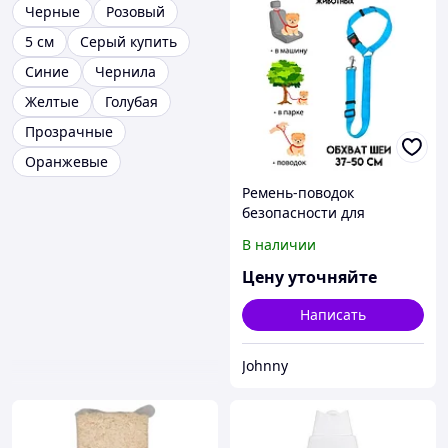
Черные
Розовый
5 см
Серый купить
Синие
Чернила
Желтые
Голубая
Прозрачные
Оранжевые
Ремень-поводок
безопасности для
животных, в авто/к
В наличии
дереву, ОШ 37-50
см,макс. 77 см, голубой
Цену уточняйте
Написать
Johnny