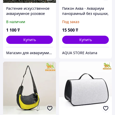
Растение искусственное
Пижон Аква - Аквариум
аквариумное розовое
панорамный без крышки,
дерево 15 см
30 л, 46х20х33 см
В наличии
Под заказ
1 100
₸
15 500
₸
Купить
Купить
Магазин для аквариумистов aqua04
AQUA STORE Astana