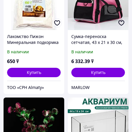
Лакомство Пижон
Сумка-переноска
Минеральная подкормка
сетчатая, 43 х 21 х 30 см,
для птиц и улиток 150 г
розовая
В наличии
В наличии
650
₸
6 332
.39
₸
Купить
Купить
ТОО «CPH Almaty»
MARLOW