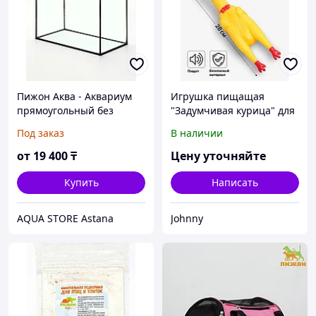
Пижон Аква - Аквариум
Игрушка пищащая
прямоугольный без
"Задумчивая курица" для
крышки, 35 л, 42х25х33
собак, 28 см, жёлтая
Под заказ
В наличии
см
от
19 400
₸
Цену уточняйте
Купить
Написать
AQUA STORE Astana
Johnny