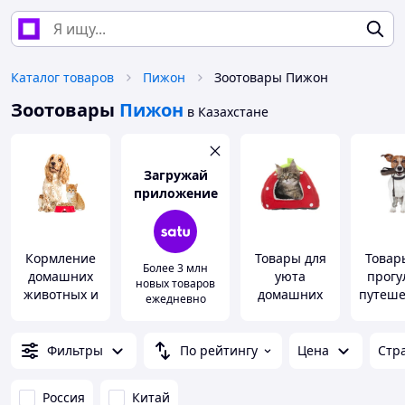
Каталог товаров
Пижон
Зоотовары Пижон
Зоотовары
Пижон
в Казахстане
Загружай
приложение
Кормление
Товары для
Товар
Более 3 млн
домашних
уюта
прогу
новых товаров
животных и
домашних
путеше
ежедневно
птиц
животных
с живо
Фильтры
По рейтингу
Цена
Стр
Россия
Китай