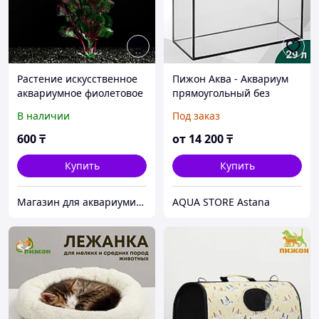
Растение искусственное
Пижон Аква - Аквариум
аквариумное фиолетовое
прямоугольный без
4х 20 см
крышки, 29 л, 44х19х34
В наличии
Под заказ
см
600
₸
от
14 200
₸
Купить
Купить
Магазин для аквариумистов aqua04
AQUA STORE Astana