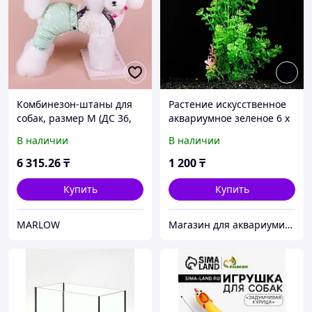
Комбинезон-штаны для
Растение искусственное
собак, размер M (ДС 36,
аквариумное зеленое 6 х
ОТ 40 см), мятный
24 см
В наличии
В наличии
6 315
.26
₸
1 200
₸
Купить
Купить
MARLOW
Магазин для аквариумистов aqua04