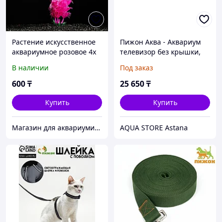
Растение искусственное
Пижон Аква - Аквариум
аквариумное розовое 4х
телевизор без крышки,
20 см
45 л, 60х22х35 см
В наличии
Под заказ
600
₸
25 650
₸
Купить
Купить
Магазин для аквариумистов aqua04
AQUA STORE Astana