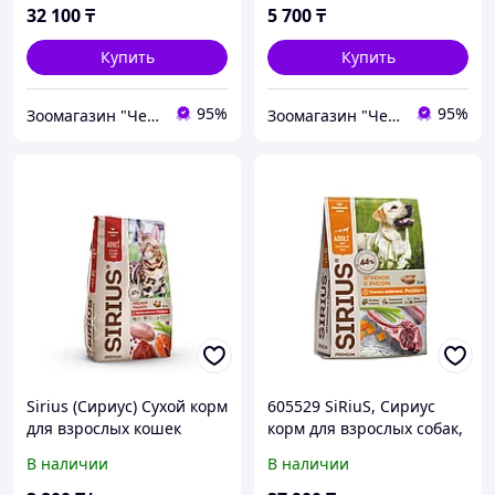
32 100
₸
5 700
₸
Купить
Купить
95%
95%
Зоомагазин "Чемпион"
Зоомагазин "Чемпион"
Sirius (Сириус) Сухой корм
605529 SiRiuS, Сириус
для взрослых кошек
корм для взрослых собак,
Мясное ассорти (развес)
ягненок с рисом, уп.15кг.
В наличии
В наличии