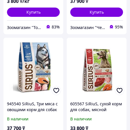
3 800
₸/кг
37 900
₸
Купить
Купить
83%
95%
Зоомагазин "Толстый кот"
Зоомагазин "Чемпион"
945540 SiRiuS, Три мяса с
605567 SiRiuS, сухой корм
овощами корм для собак
для собак, мясной
с повышенной
рацион, уп.15кг.
В наличии
В наличии
активностью, уп.15кг.
37 700
₸
33 800
₸