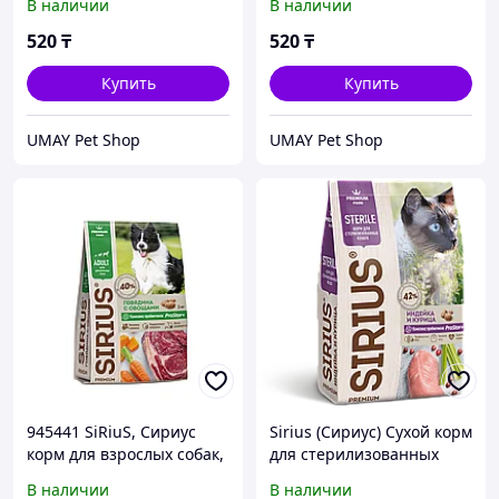
В наличии
В наличии
85 гр
кошек 85 гр
520
₸
520
₸
Купить
Купить
UMAY Pet Shop
UMAY Pet Shop
945441 SiRiuS, Сириус
Sirius (Сириус) Сухой корм
корм для взрослых собак,
для стерилизованных
говядина с овощами, уп.
кошек с Индейкой и
В наличии
В наличии
2кг.
курицей (развес)