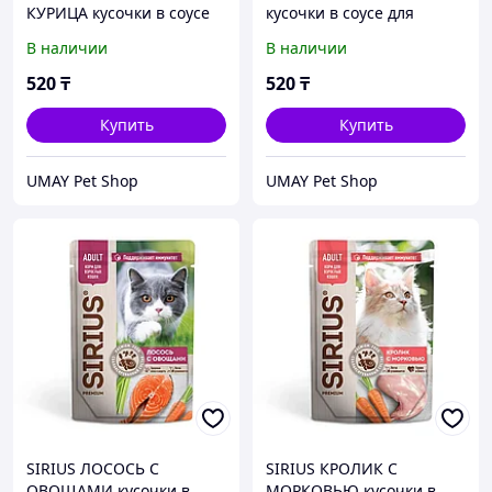
КУРИЦА кусочки в соусе
кусочки в соусе для
для котят, а также
взрослых кошек 85 гр
В наличии
В наличии
беременных и кормящих
кошек 85 гр
520
₸
520
₸
Купить
Купить
UMAY Pet Shop
UMAY Pet Shop
SIRIUS ЛОСОСЬ С
SIRIUS КРОЛИК С
ОВОЩАМИ кусочки в
МОРКОВЬЮ кусочки в