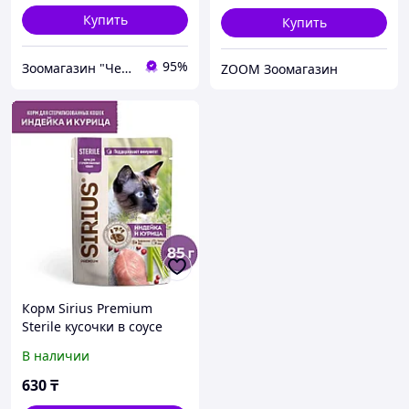
Купить
Купить
95%
Зоомагазин "Чемпион"
ZOOM Зоомагазин
Корм Sirius Premium
Sterile кусочки в соусе
курица, индейка 85 г 1 шт
В наличии
630
₸