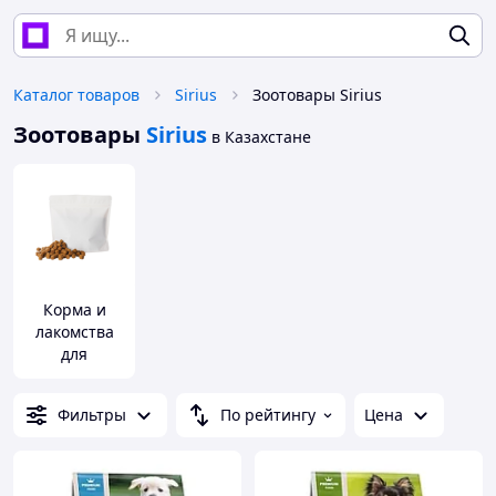
Каталог товаров
Sirius
Зоотовары Sirius
Зоотовары
Sirius
в Казахстане
Корма и
лакомства
для
домашних
животных и
Фильтры
По рейтингу
Цена
птиц