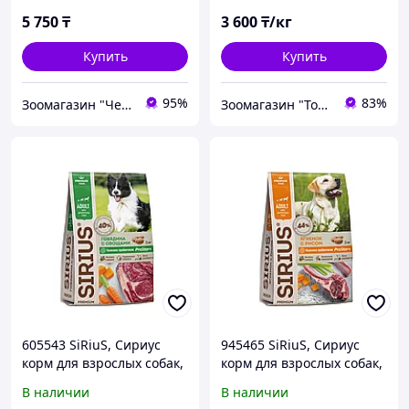
5 750
₸
3 600
₸/кг
Купить
Купить
95%
83%
Зоомагазин "Чемпион"
Зоомагазин "Толстый кот"
605543 SiRiuS, Сириус
945465 SiRiuS, Сириус
корм для взрослых собак,
корм для взрослых собак,
говядина с овощами,
ягненок с рисом, уп. 2кг.
В наличии
В наличии
уп.15кг.