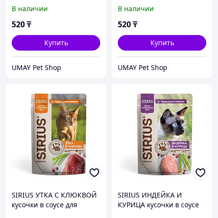
соусе для кошек с
соусе для
В наличии
В наличии
чувствительным
стерилизованных кошек
пищеварением 85 гр
85 гр
520
₸
520
₸
Купить
Купить
UMAY Pet Shop
UMAY Pet Shop
SIRIUS УТКА С КЛЮКВОЙ
SIRIUS ИНДЕЙКА И
кусочки в соусе для
КУРИЦА кусочки в соусе
стерилизованных кошек
для стерилизованных