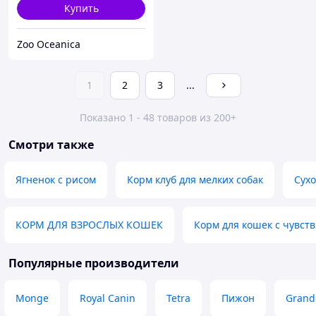
Купить
Zoo Oceanica
1
2
3
...
Показано 1 - 48 товаров из 200+
Смотри также
Ягненок с рисом
Корм клуб для мелких собак
Сух
КОРМ ДЛЯ ВЗРОСЛЫХ КОШЕК
Корм для кошек с чувс
Популярные производители
Monge
Royal Canin
Tetra
Пижон
Grand