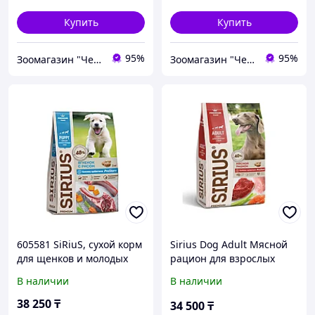
Купить
Купить
95%
95%
Зоомагазин "Чемпион"
Зоомагазин "Чемпион"
605581 SiRiuS, сухой корм
Sirius Dog Adult Мясной
для щенков и молодых
рацион для взрослых
собак, ягненок с рисом,
собак средних и крупных
В наличии
В наличии
уп.15кг.
пород 15кг
38 250
₸
34 500
₸