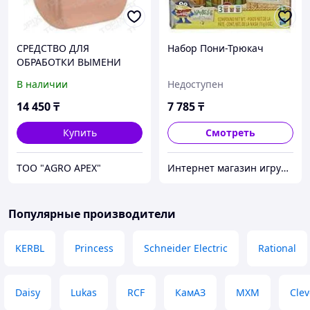
СРЕДСТВО ДЛЯ
Набор Пони-Трюкач
ОБРАБОТКИ ВЫМЕНИ
ПОСЛЕ ДОЕНИЯ PD-M
В наличии
Недоступен
14 450
₸
7 785
₸
Купить
Смотреть
ТОО "AGRO APEX"
Интернет магазин игрушек и детских товаров «Babyk»
Популярные производители
KERBL
Princess
Schneider Electric
Rational
Daisy
Lukas
RCF
КамАЗ
МХМ
Clev