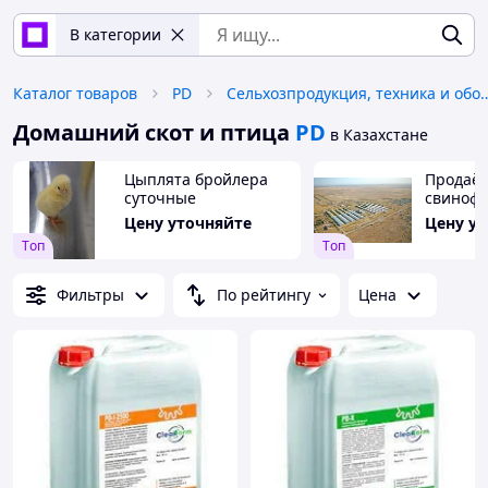
В категории
Каталог товаров
PD
Сельхозпродукция, техника
Домашний скот и птица
PD
в Казахстане
Цыплята бройлера
Продаёт
суточные
свиноф
Цену уточняйте
Цену у
Tоп
Tоп
Фильтры
По рейтингу
Цена