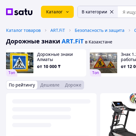
Каталог
В категории
Каталог товаров
ART.FiT
Безопасность и защита
Дорожные знаки
ART.FiT
в Казахстане
Дорожные знаки
Знак 1
Алматы
работ
от
10 000
₸
от
12 
Tоп
Tоп
По рейтингу
Дешевле
Дороже