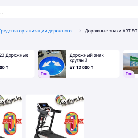
Средства организации дорожного движения
Дорожные знаки ART.FiT
.23 Дорожные
Дорожный знак
ы
круглый
000
₸
от
12 000
₸
Tоп
Tоп