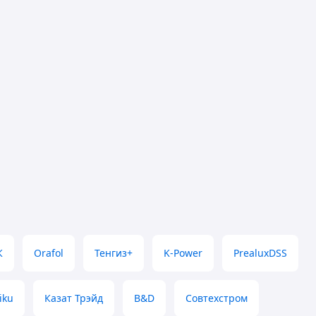
К
Orafol
Тенгиз+
K-Power
PrealuxDSS
iku
Казат Трэйд
B&D
Совтехстром