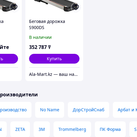
ка
Беговая дорожка
S900DS
В наличии
яйте
352 787
₸
ть
Купить
Ala-Mart.kz — ваш надежный партнер в мире качественных товаров.
производители
производство
No Name
ДорСтройСнаб
Арбат и 
N
ZETA
3М
Trommelberg
ПК Форма
S