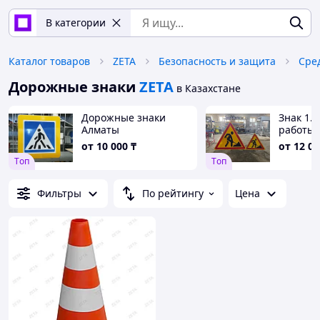
В категории
Каталог товаров
ZETA
Безопасность и защита
Дорожные знаки
ZETA
в Казахстане
Дорожные знаки
Знак 1.
Алматы
работы
от
10 000
₸
от
12 00
Tоп
Tоп
Фильтры
По рейтингу
Цена