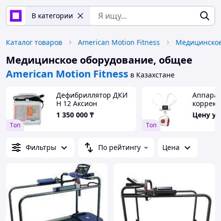
В категории
Каталог товаров
American Motion Fitness
Медицинское оборудование, общее
American Motion Fitness
в Казахстане
Дефибриллятор ДКИ
Аппарат
Н 12 Аксион
коррекц
омолож
1 350 000
₸
Цену у
icoone®
Tоп
Tоп
(Италия
Фильтры
По рейтингу
Цена