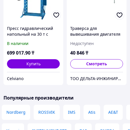
Пресс гидравлический
Траверса для
напольный на 30 т с
вывешивания двигателя
двухскоростным насосом
2 винта Trommelberg
В наличии
Недоступен
и лебедкой
C103612 (500 кг)
TROMMELBERG SD200830
699 017
.90
₸
40 846
₸
Купить
Смотреть
Celviano
ТОО ДЕЛЬТА-ИНЖИНИРИНГ | Оборудование и станки из России без посредников
Популярные производители
Nordberg
ROSSVIK
IMS
Atis
AE&T