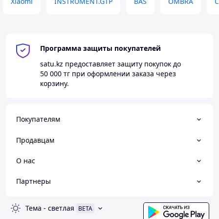
Xiaomi
INSTRUMENT.GTP
BAS
OMBRA
C
Программа защиты покупателей
satu.kz
предоставляет защиту покупок до
50 000 тг
при оформлении заказа через
корзину.
Покупателям
Продавцам
О нас
Партнеры
Тема
-
светлая
BETA