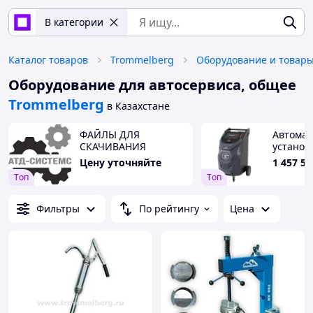
В категории
Каталог товаров
Trommelberg
Оборудование для автосервиса, общее
Trommelberg
в Казахстане
ФАЙЛЫ ДЛЯ
Автомат
СКАЧИВАНИЯ
установ
заправк
Цену уточняйте
1 457 50
автокон
Tоп
Tоп
Фильтры
По рейтингу
Цена