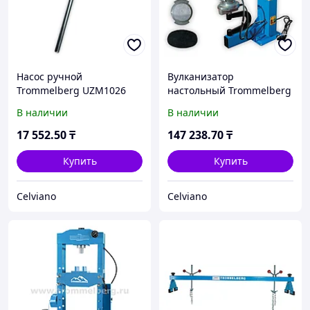
Насос ручной
Вулканизатор
Trommelberg UZM1026
настольный Trommelberg
NV002
В наличии
В наличии
17 552
.50
₸
147 238
.70
₸
Купить
Купить
Celviano
Celviano