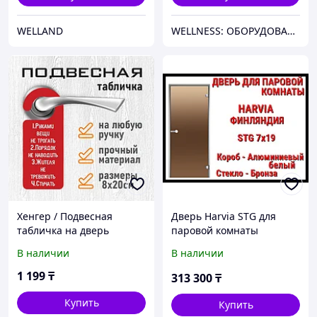
WELLAND
WELLNESS: ОБОРУДОВАНИЕ, МАТЕРИАЛЫ И СНАБЖЕНИЕ ДЛЯ БАССЕЙНОВ, САУН, БАНЬ, ХАМАМОВ И ПАРОВЫХ КОМНАТ
Хенгер / Подвесная
Дверь Harvia STG для
табличка на дверь
паровой комнаты
"Правила комнаты"
(Хаммам, Размер:
В наличии
В наличии
(8х20см.)
69x189x9,2 см., Короб:
Алюминий, Стекло:
1 199
₸
313 300
₸
Бронза)
Купить
Купить