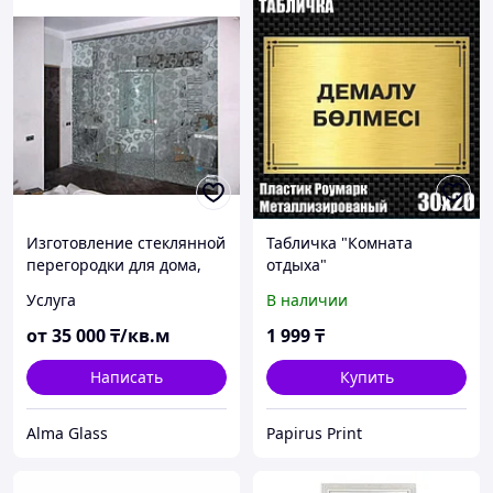
Изготовление стеклянной
Табличка "Комната
перегородки для дома,
отдыха"
квартиры, комнаты
(Металлизированный
Услуга
В наличии
пластик 30х20см)
от
35 000
₸/кв.м
1 999
₸
Написать
Купить
Alma Glass
Papirus Print