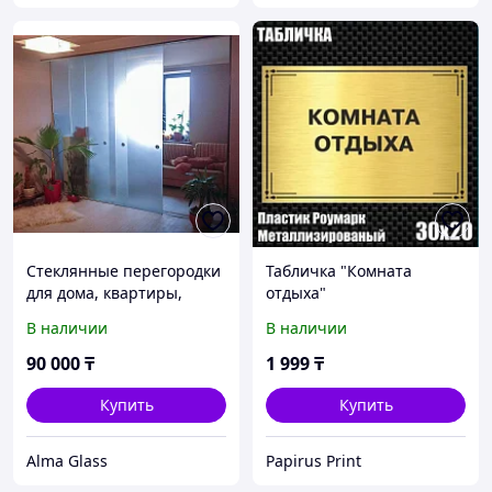
Стеклянные перегородки
Табличка "Комната
для дома, квартиры,
отдыха"
комнаты
(Металлизированный
В наличии
В наличии
пластик 30х20см)
90 000
₸
1 999
₸
Купить
Купить
Alma Glass
Papirus Print