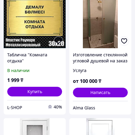
Табличка "Комната
Изготовление стеклянной
отдыха"
угловой душевой на заказ
(Металлизированный
с раздвижными дверьми
В наличии
Услуга
пластик 30х20см)
в разные стороны
1 999
₸
от
100 000
₸
Купить
Написать
40%
L-SHOP
Alma Glass