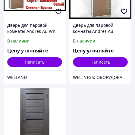
Дверь для паровой
Дверь для паровой
комнаты Andres Au Wh
комнаты Andres Au
Bronze Matted 7х19 (короб
В наличии
В наличии
- алюминий, стекло -
бронза матовое, без
Цену уточняйте
Цену уточняйте
порога)
Написать
Написать
WELLAND
WELLNESS: ОБОРУДОВАНИЕ, МАТЕРИАЛЫ И СНАБЖЕНИЕ ДЛЯ БАССЕЙНОВ, САУН, БАНЬ, ХАМАМОВ И ПАРОВЫХ КОМНАТ