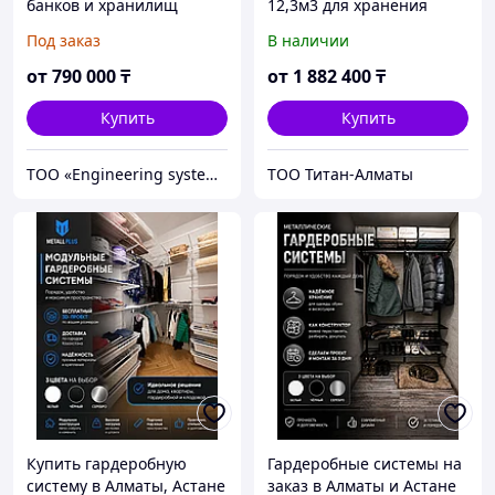
банков и хранилищ
12,3м3 для хранения
алкогольных и
Под заказ
В наличии
безалкогольных напитков
в кегах из ППУ -5С...+5С
от
790 000
₸
от
1 882 400
₸
(камера+агрегат Полаир))
Купить
Купить
ТОО «Engineering systems LTD»
ТОО Титан-Алматы
Купить гардеробную
Гардеробные системы на
систему в Алматы, Астане
заказ в Алматы и Астане