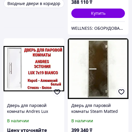
порогом)
388 110
₸
Входные двери в коридор
Купить
WELLNESS: ОБОРУДОВАНИЕ, МАТЕРИАЛЫ И СНАБЖЕНИЕ ДЛЯ БАССЕЙНОВ, САУН, БАНЬ, ХАМАМОВ И ПАРОВЫХ КОМНАТ
Дверь для паровой
Дверь для паровой
комнаты Andres Lux
комнаты Steam Matted
Bianco
7х19 (короб - алюминий,
В наличии
В наличии
стекло - матовое, с
порогом)
Цену уточняйте
399 340
₸