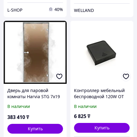
40%
L-SHOP
WELLAND
Дверь для паровой
Контроллер мебельный
комнаты Harvia STG 7х19
беспроводной 120W ОТ
(короб - алюминий,
ДВЕРИ 12/24V
В наличии
В наличии
стекло - бронза, без
порога)
6 825
₸
383 410
₸
Купить
Купить