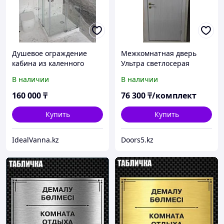
Душевое ограждение
Межкомнатная дверь
кабина из каленного
Ультра светлосерая
стекла 8мм с
эмальh2200
В наличии
В наличии
раздвижными дверями
купэ
160 000
₸
76 300
₸/комплект
Купить
Купить
IdealVanna.kz
Doors5.kz