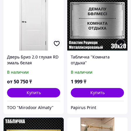
Дверь Бриз 2.0 глухая RD
Табличка "Комната
эмаль белая
отдыха"
(Металлизированный
В наличии
В наличии
пластик 30х20см)
от
50 750
₸
1 999
₸
Купить
Купить
ТОО "Mirodoor Almaty"
Papirus Print