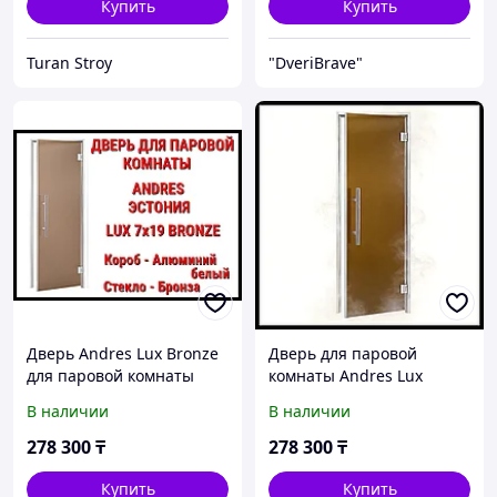
Купить
Купить
Turan Stroy
"DveriBrave"
Дверь Andres Lux Bronze
Дверь для паровой
для паровой комнаты
комнаты Andres Lux
(Размер: 69x189 см.,
Bronze 7х19 (короб -
В наличии
В наличии
Стекло - Бронза, Короб -
алюминий, стекло -
Алюминий,Без порога)
бронза, без порога)
278 300
₸
278 300
₸
Купить
Купить