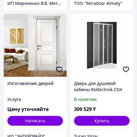
ИП Мироненко В.В. Металлические и межкомнатные двери
ТОО "Mirodoor Almaty"
Изготовление дверей
Дверь для душевой
кабины Roltechnik CD4
1000
Услуга
В наличии
Цену уточняйте
309 529
₸
Написать
Купить
ИП "ЭНТЕРПРАЙЗ"
Turan Stroy