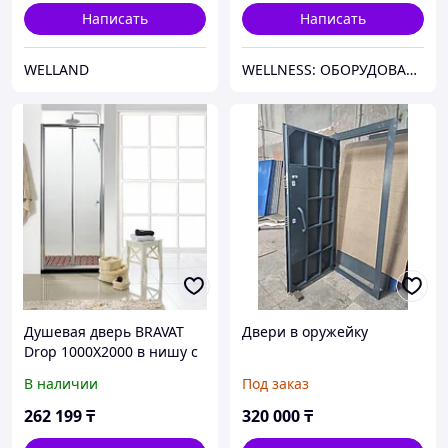
Написать
Написать
WELLAND
WELLNESS: ОБОРУДОВАНИЕ, МАТЕРИАЛЫ И СНАБЖЕНИЕ ДЛЯ БАССЕЙНОВ, САУН, БАНЬ, ХАМАМОВ И ПАРОВЫХ КОМНАТ
Душевая дверь BRAVAT
Двери в оружейку
Drop 1000X2000 в нишу с
1 сдв. дверью. 8 мм проф.
В наличии
Под заказ
алюм. BD100.4120A
262 199
₸
320 000
₸