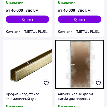
В наличии
В наличии
каждом доме
доставка по Казахстану
от
40 000
₸/пог.м
от
40 000
₸/пог.м
Купить
Купить
Компания "METALL PLUS" - металлические стеллажи, шкафы и гардеробные системы!
Компания "METALL PLUS" - металлические стеллажи, шкафы и гардеробные системы!
Профиль под стекло
Алюминиевые двери
алюминиевый для
Harvia для паровых
фиксации в душевой и
комнат
В наличии
В наличии