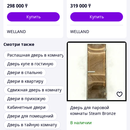
- Бронза, С порогом)
матовое, C
298 000
₸
319 000
₸
порогом)Россия
Купить
Купить
WELLAND
WELLAND
Смотри также
Распашная дверь в комнату
Дверь купе в гостиную
Двери в спальню
Двери в квартиру
Сдвижная дверь в комнату
Двери в прихожую
Кабинетные двери
Дверь для паровой
комнаты Steam Bronze
Двери для помещений
7х19 (короб - алюминий,
В наличии
Дверь в тайную комнату
стекло - бронза, с