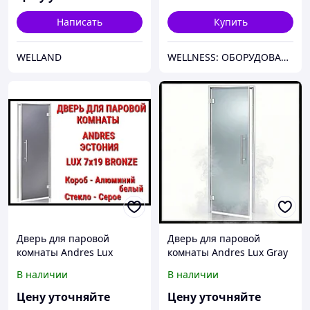
Написать
Купить
WELLAND
WELLNESS: ОБОРУДОВАНИЕ, МАТЕРИАЛЫ И СНАБЖЕНИЕ ДЛЯ БАССЕЙНОВ, САУН, БАНЬ, ХАМАМОВ И ПАРОВЫХ КОМНАТ
Дверь для паровой
Дверь для паровой
комнаты Andres Lux
комнаты Andres Lux Gray
Bronze Gray
7х19 (короб - алюминий,
В наличии
В наличии
стекло - серое, без
порога)
Цену уточняйте
Цену уточняйте