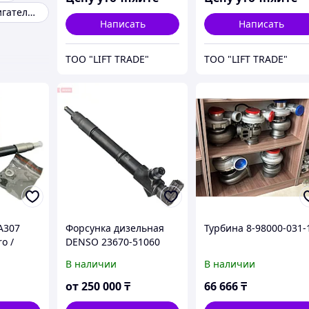
2,5т
Дизельный двигатель v8
Написать
Написать
ТОО "LIFT TRADE"
ТОО "LIFT TRADE"
A307
Форсунка дизельная
Турбина 8-98000-031-
ro /
DENSO 23670-51060
L200
Toyota 23670-59045
В наличии
В наличии
enso /
Land Cruiser 200 / Lexus
LX 450d (1VD-FTV 4.5D
от
250 000
₸
66 666
₸
V8, Euro-4/5/6)