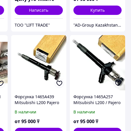
Написать
Купить
ТОО "LIFT TRADE"
"AD-Group Kazakhstan" Автомобильные топливные системы. ТНВД, форсунки, бензонасосы, датчики, прочее.
1
Форсунка 1465A439
Форсунка 1465A257
Mitsubishi L200 Pajero
Mitsubishi L200 / Pajero
Denso 295050-1760
двиг 4D56 095000-9560
В наличии
В наличии
/ 095000-7490 DENSO /
Montero
от
95 000
₸
от
95 000
₸