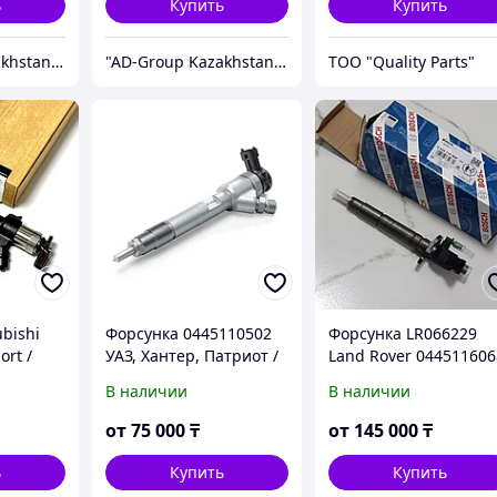
ь
Купить
Купить
"AD-Group Kazakhstan" Автомобильные топливные системы. ТНВД, форсунки, бензонасосы, датчики, прочее.
"AD-Group Kazakhstan" Автомобильные топливные системы. ТНВД, форсунки, бензонасосы, датчики, прочее.
ТОО "Quality Parts"
bishi
Форсунка 0445110502
Форсунка LR066229
ort /
УАЗ, Хантер, Патриот /
Land Rover 044511606
 /
ЗМЗ-514 Евро-4
/ 0445116037 /
В наличии
В наличии
LR066229 Range Rove
икат)
Sport Ford
от
75 000
₸
от
145 000
₸
ь
Купить
Купить