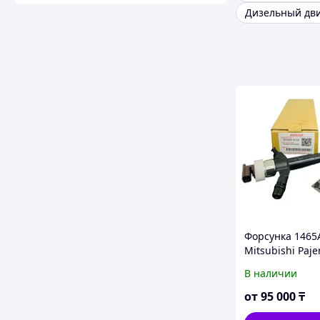
Форсунка 1465
Mitsubishi Paje
Pajero Sport / 
В наличии
двиг3,2 4M41 D
095000-8110 /
от
95 000
₸
DCRI108110