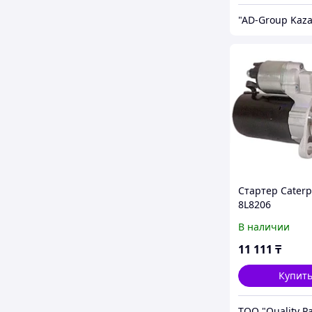
Стартер Caterpi
8L8206
В наличии
11 111
₸
Купит
ТОО "Quality Pa