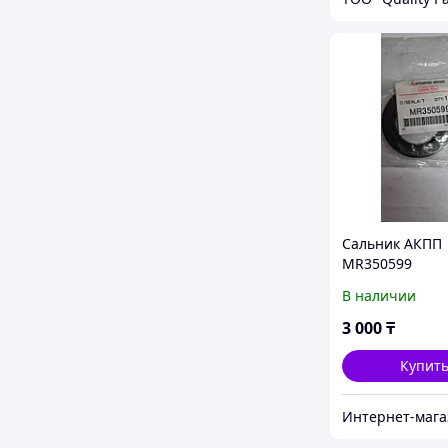
Сальник АКПП
MR350599
В наличии
3 000
₸
Купит