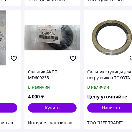
Сальник АКПП
Сальник ступицы для
MD609235
погрузчиков TOYOTA
дизель - бензин -
В наличии
В наличии
электро (3-8 серия) 2,
3,0т
4 000
₸
Цену уточняйте
ь
Купить
Написать
Интернет-магазин автозапчастей Parts-shop.kz
Интернет-магазин автозапчастей Parts-shop.kz
ТОО "LIFT TRADE"