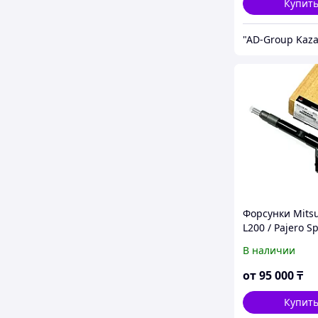
Купит
Форсунки Mitsu
L200 / Pajero Sp
Montero / Triton
В наличии
Strada DENSO
(оригинал/дубл
от
95 000
₸
Купит