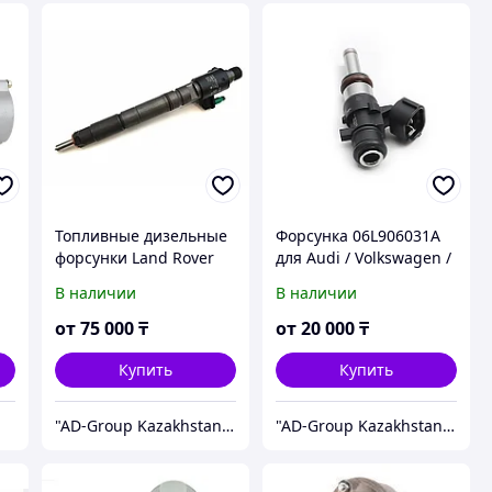
Топливные дизельные
Форсунка 06L906031A
форсунки Land Rover
для Audi / Volkswagen /
BOSCH VDO Siemens
Skoda / Seat (двигатели
В наличии
В наличии
1.8 TSI / 2.0 TSI)
от
75 000
₸
от
20 000
₸
Купить
Купить
"AD-Group Kazakhstan" Автомобильные топливные системы. ТНВД, форсунки, бензонасосы, датчики, прочее.
"AD-Group Kazakhstan" Автомобильные топливные системы. ТНВД, форсунки, бензонасосы, датчики, прочее.