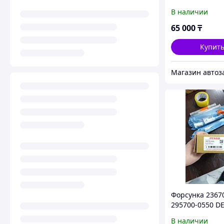
Foton
В наличии
65 000
₸
Купит
Форсунка 23670
295700-0550 D
Toyota Hilux, Pr
В наличии