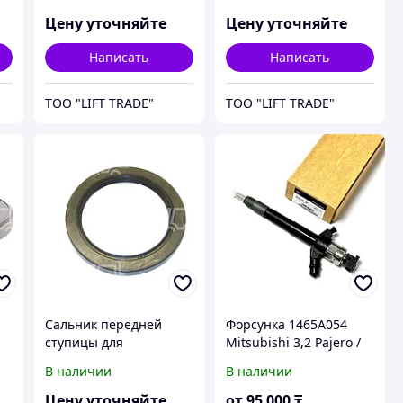
дизель - бензин -
15Z (5-8 серия) 1,0-3,5т
электро (2-8 серия) 1,0-
Цену уточняйте
Цену уточняйте
3,5т
Написать
Написать
ТОО "LIFT TRADE"
ТОО "LIFT TRADE"
Сальник передней
Форсунка 1465A054
ступицы для
Mitsubishi 3,2 Pajero /
погрузчиков TOYOTA
Pajero Sport / L200 двиг
В наличии
В наличии
дизель - бензин (7-8
4M41 095000-5760 /
0-
серия) 2,0-3,5т
DCRI105760 / Triton
Цену уточняйте
от
95 000
₸