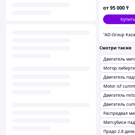
Fortuner 2.4 / 2
2GD)
от
95 000
₸
Купит
Смотри также
Двигатель пад
Прадо 2.8 дизе