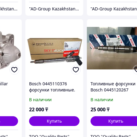
"AD-Group Kazakhstan" Автомобильные топливные системы. ТНВД, форсунки, бензонасосы, датчики, прочее.
"AD-Group Kazakhstan" Автомобильные топливные системы. ТНВД, форсунки, бензонасосы, датчики, прочее.
llar
Bosch 0445110376
Топливные форсунки
форсунки топливные.
Bosch 0445120267
В наличии
В наличии
22 000
₸
25 000
₸
ь
Купить
Купить
rts"
ТОО "Quality Parts"
ТОО "Quality Parts"