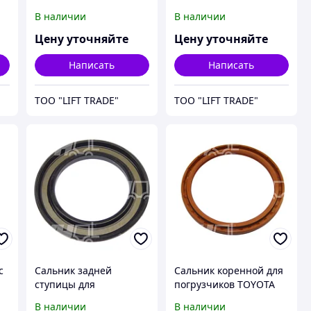
погрузчиков TOYOTA
погрузчиков TOYOTA
В наличии
В наличии
0-
дизель - бензин (2-8
дизель IDZ-II (6-8
серия) 1,0-8,0т
серия) 1,0-3,0т
Цену уточняйте
Цену уточняйте
Написать
Написать
ТОО "LIFT TRADE"
ТОО "LIFT TRADE"
с
Сальник задней
Сальник коренной для
ступицы для
погрузчиков TOYOTA
погрузчиков TOYOTA
дизель IDZ-II, 2Z, 11-
В наличии
В наличии