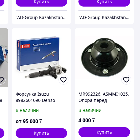
Купить
Купить
"AD-Group Kazakhstan" Автомобильные топливные системы. ТНВД, форсунки, бензонасосы, датчики, прочее.
"AD-Group Kazakhstan" Автомобильные топливные системы. ТНВД, форсунки, бензонасосы, датчики, прочее.
Форсунка Isuzu
MR992326, ASMMI1025,
8
8982601090 Denso
Опора перед
Isuzu D-Max, Isuzu KB,
амортизатора
В наличии
В наличии
r
Holden Rodeo
MITSUBISHI L200 KB4T
4D56 V-2.5, PAJERO
4 000
₸
от
95 000
₸
SPORT, TENACITY
Купить
Купить