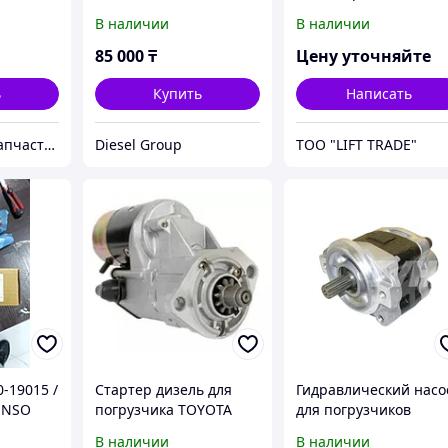
2.8s3129T/ISF 2.8s3148T
погрузчиков TOYOTA
В наличии
В наличии
Euro 3 0445110376
дизель 2Z (8 серия) 2,
3,5т
85 000
₸
Цену уточняйте
ь
Купить
Написать
Магазин автозапчастей «Китай-склад» Запчасти на все китайские грузовики, автобусы, спецтехнику.
Diesel Group
ТОО "LIFT TRADE"
-19015 /
Стартер дизель для
Гидравлический насо
ENSO
погрузчика TOYOTA
для погрузчиков
ado,
дизель 2Z, IDZ-II (6-8
TOYOTA дизель -
В наличии
В наличии