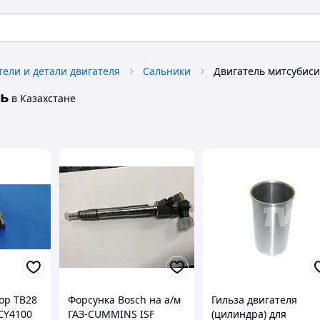
тели и детали двигателя
Сальники
ль
в Казахстане
ор TB28
Форсунка Bosch на а/м
Гильза двигателя
CY4100
ГАЗ-CUMMINS ISF
(цилиндра) для