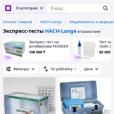
В категории
Каталог товаров
HACH-Lange
Экспресс-тесты
HACH-Lange
в Казахстане
Экспресс тест на
Тест на
антибиотики PIONEER
телят (K
4 В 1, 96 тестов
Германи
100 000
₸
80 000
₸
Tоп
Tоп
Фильтры
По рейтингу
Цена