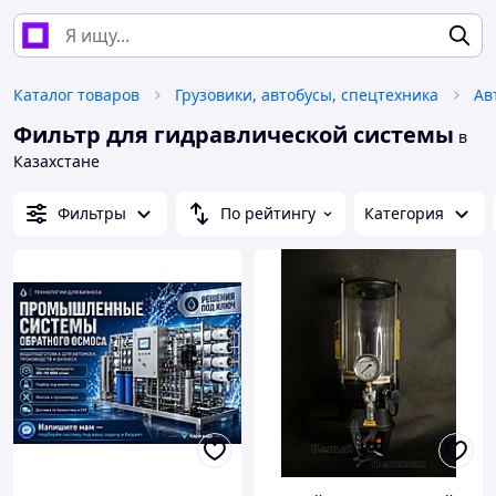
Каталог товаров
Грузовики, автобусы, спецтехника
Ав
Фильтр для гидравлической системы
в
Казахстане
Фильтры
По рейтингу
Категория