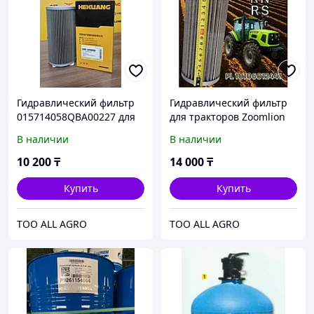
Гидравлический фильтр
Гидравлический фильтр
015714058QBA00227 для
для тракторов Zoomlion
Zoomlion RN 90 110 л.с.
RN RS, 10106012441
В наличии
В наличии
10 200
₸
14 000
₸
Купить
Купить
TOO ALL AGRO
TOO ALL AGRO