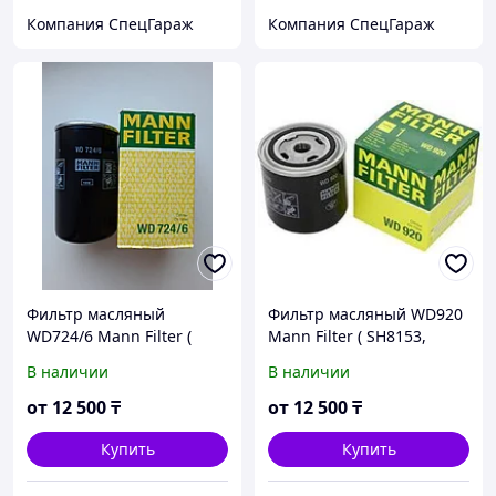
Компания СпецГараж
Компания СпецГараж
Фильтр масляный
Фильтр масляный WD920
WD724/6 Mann Filter (
Mann Filter ( SH8153,
SH62037, 10285, 17290960,
10654074, 1311123010,
В наличии
В наличии
R2979, MFS0023, SH62142,
17200221, 2157022,
TGO502, 9056847 )
1619355800, 4052202003
от
12 500
₸
от
12 500
₸
Купить
Купить