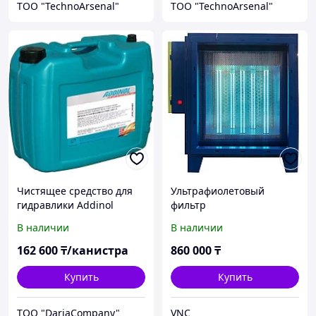
ТОО "TechnoArsenal"
ТОО "TechnoArsenal"
Чистящее средство для
Ультрафиолетовый
гидравлики Addinol
фильтр
System Cleaner 1-33
В наличии
В наличии
162 600
₸/канистра
860 000
₸
Купить
Купить
TOO "DariaCompany"
VNC