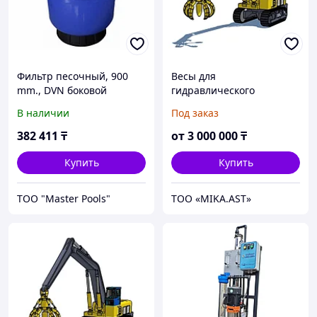
Фильтр песочный, 900
Весы для
mm., DVN боковой
гидравлического
грейфера ЕрМак ВГГ-10
В наличии
Под заказ
382 411
₸
от
3 000 000
₸
Купить
Купить
ТОО "Master Pools"
ТОО «MIKA.AST»