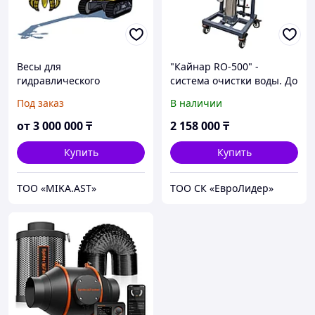
Весы для
"Кайнар RO-500" -
гидравлического
система очистки воды. До
грейфера ЕрМак ВГГ-20
500 литров пресной воды
Под заказ
В наличии
в час.
от
3 000 000
₸
2 158 000
₸
Купить
Купить
ТОО «MIKA.AST»
ТОО СК «ЕвроЛидер»