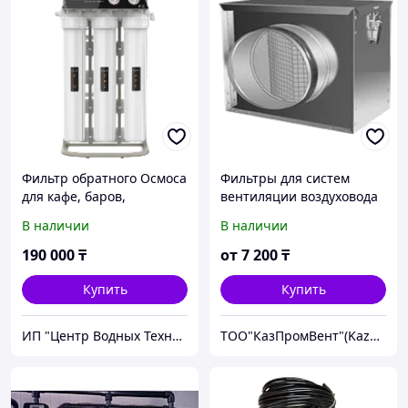
Фильтр обратного Осмоса
Фильтры для систем
для кафе, баров,
вентиляции воздуховода
ресторанов, столовых,
В наличии
В наличии
детских садов, Lexpure
Fusion RO 400
190 000
₸
от
7 200
₸
Купить
Купить
ИП "Центр Водных Технологий"
ТОО"КазПромВент"(KazPromVent)