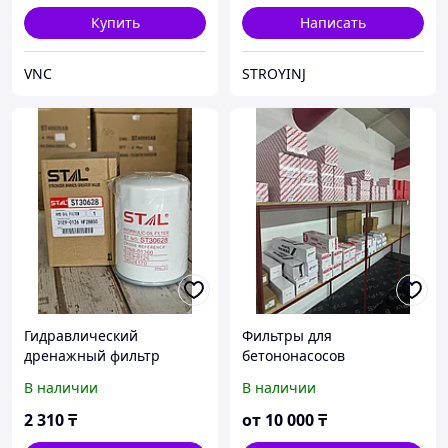
Купить
Написать
VNC
STROYINJ
Гидравлический
Фильтры для
дренажный фильтр
бетононасосов
ST30628 STAL (КНР)
Putzmeister, XCMG,
В наличии
В наличии
Zoomlion, CIFA, KCP, Junjin
и т. д.
2 310
₸
от
10 000
₸