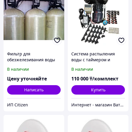
Фильтр для
Система распыления
обезжелезивания воды
воды с таймером и
электромагнитным
В наличии
В наличии
клапаном, 20 форсунок,
труба 20 м
Цену уточняйте
110 000
₸/комплект
Написать
Купить
ИП Citizen
Интернет - магазин Ватцап