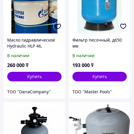
Масло гидравлическое
Фильтр песочный, д650
Hydraulic HLP 46,
мм
Газпромнефть
В наличии
В наличии
260 000
₸
193 000
₸
Купить
Купить
TOO "DariaCompany"
ТОО "Master Pools"