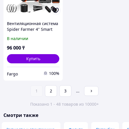
Вентиляционная система
Spider Farmer 4" Smart
Duct Fan с угольным
В наличии
фильтром и
контроллером скорости
96 000
₸
Купить
100%
Fargo
1
2
3
...
Показано 1 - 48 товаров из 10000+
Смотри также