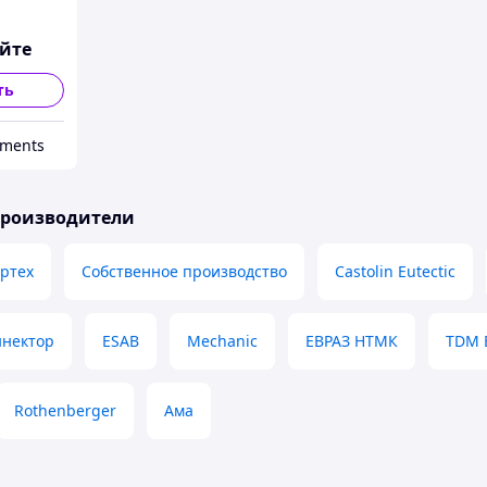
яйте
ть
uments
производители
ртех
Собственное производство
Castolin Eutectic
ннектор
ESAB
Mechanic
ЕВРАЗ НТМК
TDM E
Rothenberger
Ама