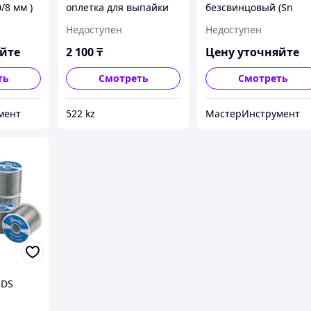
0/8 мм )
оплетка для выпайки
безсвинцовый (Sn
3D
2,5мм Х 1,5 м
99.3%, Cu 0.7%)
Недоступен
Недоступен
яйте
2 100
₸
Цену уточняйте
ть
Смотреть
Смотреть
мент
522 kz
МастерИнструмент
3DS