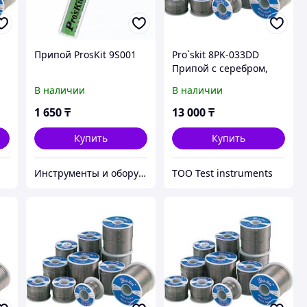
Припой ProsKit 9S001
Pro`skit 8PK-033DD
Припой с серебром,
100 г
В наличии
В наличии
1 650
₸
13 000
₸
Купить
Купить
Инструменты и оборудование StellarTrade
ТОО Test instruments