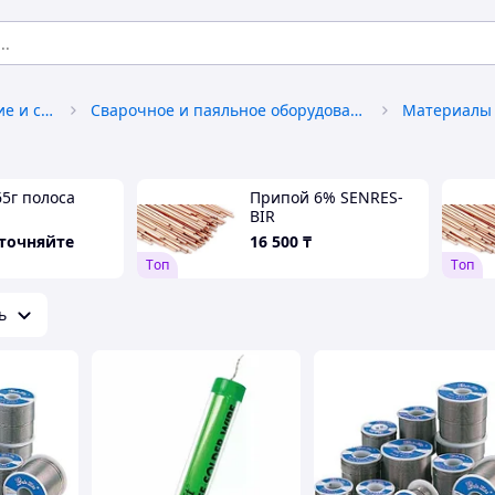
Промышленное оборудование и станки
Сварочное и паяльное оборудование
65г полоса
Припой 6% SENRES-
BIR
уточняйте
16 500
₸
Tоп
Tоп
ь