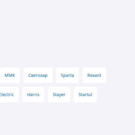
ММК
Светозар
Sparta
Rexant
lectric
Harris
Stayer
Startul