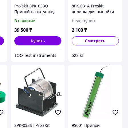
Pro`skit 8PK-033Q
8PK-031A Proskit
Припой на катушке,
оплетка для выпайки
500 г
1,5мм Х 1,5 м
В наличии
Недоступен
39 500
₸
2 100
₸
Купить
Смотреть
ТОО Test instruments
522 kz
8PK-033ST Pro'sKit
9S001 Припой