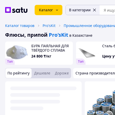
Каталог
В категории
Каталог товаров
Pro'sKit
Флюсы, припой
Pro'sKit
в Казахстане
БУРА ПАЯЛЬНАЯ ДЛЯ
Сталь 
ТВЁРДОГО СПЛАВА
24 800
₸/кг
Цену 
Tоп
Tоп
По рейтингу
Дешевле
Дороже
Страна производител