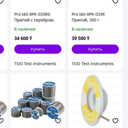
Pro`skit 8PK-033RD
Pro`skit 8PK-033R
Припой с серебром,
Припой, 500 г
250 г
В наличии
В наличии
34 600
₸
39 500
₸
Купить
Купить
ТОО Test instruments
ТОО Test instruments