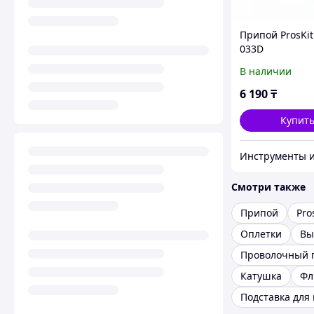
Припой ProsKit
033D
В наличии
6 190
₸
Купит
Смотри также
Припой
Pro
Оплетки
Вы
Проволочный 
Катушка
Фл