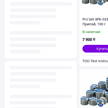
Pro`skit 8PK-03
Припой, 100 г
В наличии
7 900
₸
Купит
ТОО Test instr