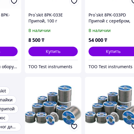
 8PK-
Pro`skit 8PK-033E
Pro`skit 8PK-033PD
Припой, 100 г
Припой с серебром,
500 г
В наличии
В наличии
8 500
₸
54 000
₸
ь
Купить
Купить
Инструменты и оборудование StellarTrade
ТОО Test instruments
ТОО Test instruments
skit
пайки
припой
юс
Подставка для ног для педикюра