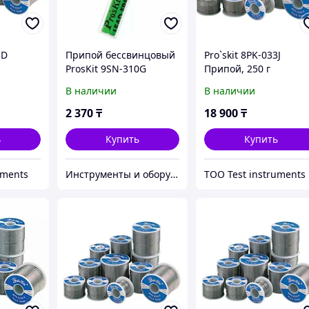
3D
Припой бессвинцовый
Pro`skit 8PK-033J
ProsKit 9SN-310G
Припой, 250 г
В наличии
В наличии
2 370
₸
18 900
₸
ь
Купить
Купить
uments
Инструменты и оборудование StellarTrade
ТОО Test instruments