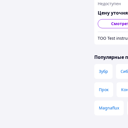
Недоступен
Цену уточн
Смотре
ТОО Test instr
Популярные 
Зубр
Сиб
Прок
Ко
Magnaflux