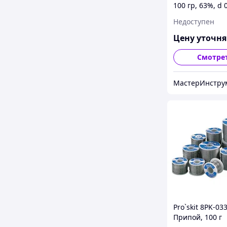
100 гр, 63%, d 
ProsKit 8PK-03
Недоступен
Цену уточн
Смотре
МастерИнстру
Pro`skit 8PK-03
Припой, 100 г