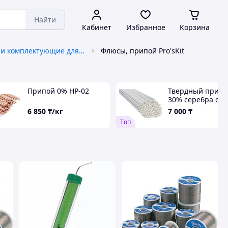
Найти
Кабинет
Избранное
Корзина
Материалы и комплектующие для сварки и пайки
Флюсы, припой Pro'sKit
Припой 0% HP-02
Твердный припо
30% серебра с
флюсом Felder ш
6 850
₸/кг
7 000
₸
Tоп