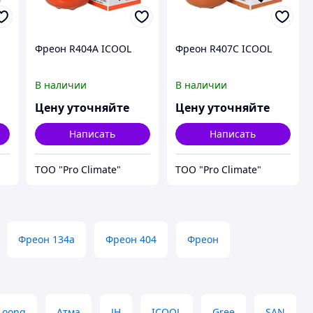
Фреон R404A ICOOL
Фреон R407C ICOOL
В наличии
В наличии
Цену уточняйте
Цену уточняйте
Написать
Написать
ТОО "Pro Climate"
ТОО "Pro Climate"
Фреон 134а
Фреон 404
Фреон
 Loong
Атма
JH
ICOOL
Gree
SAN