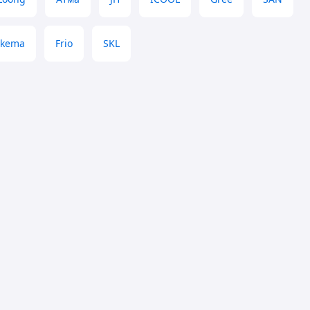
rkema
Frio
SKL