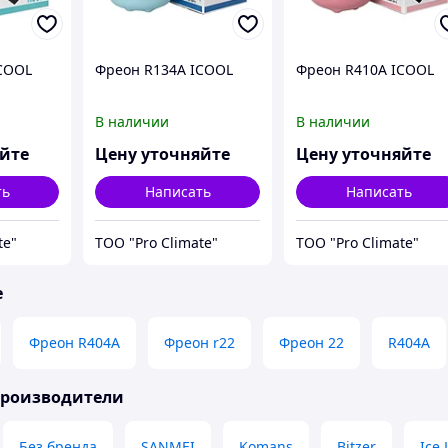
COOL
Фреон R134A ICOOL
Фреон R410A ICOOL
В наличии
В наличии
яйте
Цену уточняйте
Цену уточняйте
ть
Написать
Написать
te"
ТОО "Pro Climate"
ТОО "Pro Climate"
е
Фреон R404A
Фреон r22
Фреон 22
R404A
производители
Без бренда
SANMEI
Komans
Bitzer
Ice