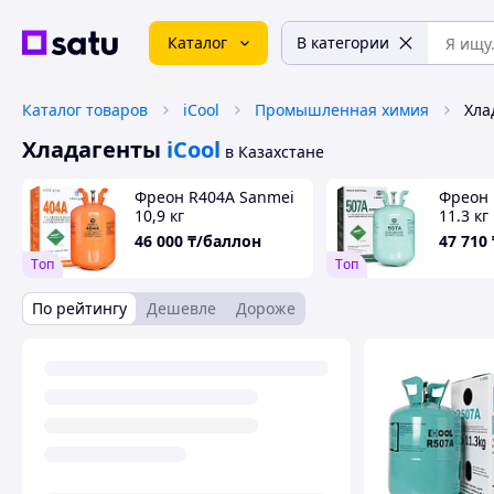
Каталог
В категории
Каталог товаров
iCool
Промышленная химия
Хла
Хладагенты
iCool
в Казахстане
Фреон R404A Sanmei
Фреон 
10,9 кг
11.3 кг
46 000
₸/баллон
47 710
Tоп
Tоп
По рейтингу
Дешевле
Дороже