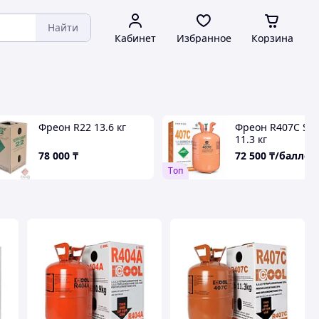
Найти
Кабинет
Избранное
Корзина
Фреон R22 13.6 кг
Фреон R407С Sa
11.3 кг
78 000
₸
72 500
₸/баллон
Tоп