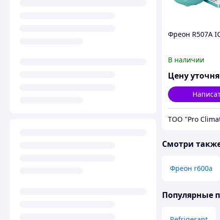
Фреон R507A I
В наличии
Цену уточн
Написа
ТОО "Pro Clima
Смотри такж
Фреон r600a
Популярные 
Refrigerant