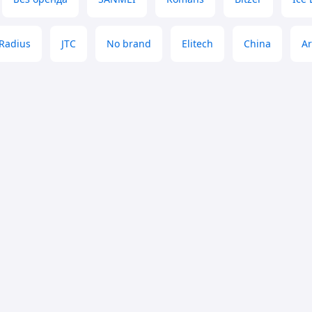
Radius
JTC
No brand
Elitech
China
A