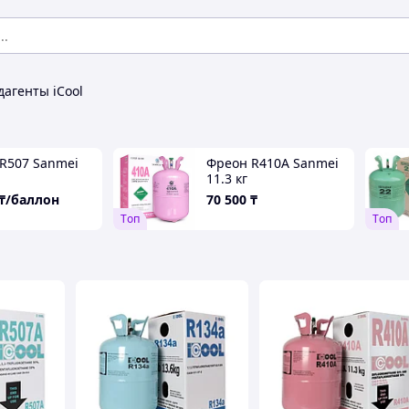
дагенты iCool
R507 Sanmei
Фреон R410А Sanmei
11.3 кг
₸/баллон
70 500
₸
Tоп
Tоп