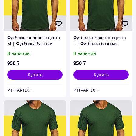
Футболка зелёного цвета
Футболка зелёного цвета
M | Футболка базовая
L | Футболка базовая
зеленый (125гр
зеленый (125гр
В наличии
В наличии
плотности) | Футболка
плотности) | Футболка
хлопок
хлопок
950
₸
950
₸
Купить
Купить
ИП «ARTIX »
ИП «ARTIX »