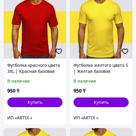
Футболка красного цвета
Футболка желтого цвета S
3XL | Красная базовая
| Желтая базовая
Футболка (125гр
Футболка (125гр
В наличии
В наличии
плотности) | Футболка
плотности) | Футболка хб
унисекс хлопок
унисекс
950
₸
950
₸
Купить
Купить
ИП «ARTIX »
ИП «ARTIX »