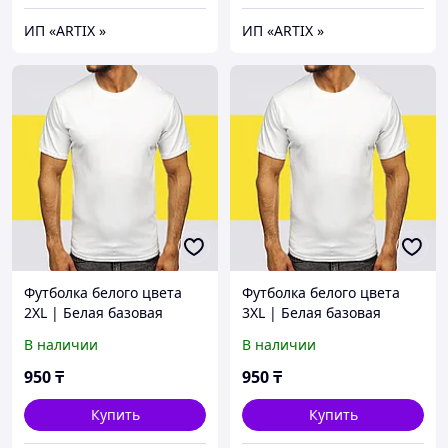
ИП «ARTIX »
ИП «ARTIX »
Футболка белого цвета
Футболка белого цвета
2XL | Белая базовая
3XL | Белая базовая
Футболка (125гр
Футболка (125гр
В наличии
В наличии
плотности) | Футболка хб
плотности) | Футболка хб
под принт
под принт
950
₸
950
₸
Купить
Купить