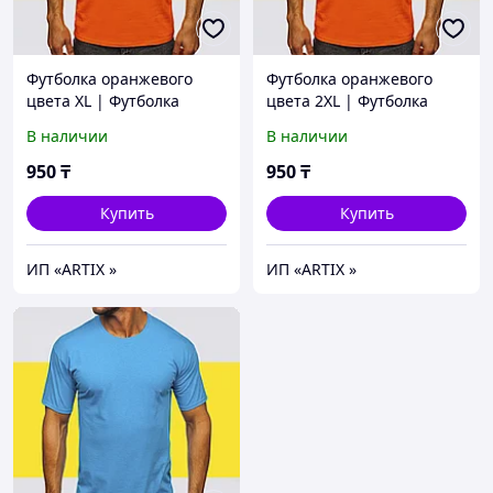
Футболка оранжевого
Футболка оранжевого
цвета XL | Футболка
цвета 2XL | Футболка
базовая оранжевая
базовая оранжевая
В наличии
В наличии
(125гр плотности) |
(125гр плотности) |
Футболка под принт
Футболка под принт
950
₸
950
₸
Купить
Купить
ИП «ARTIX »
ИП «ARTIX »