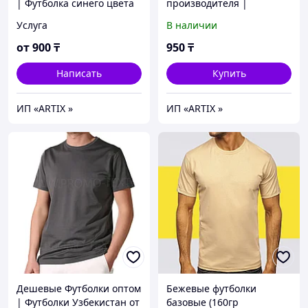
| Футболка синего цвета
производителя |
Узбекистан
Однотонные футболки
Услуга
В наличии
под нанесение | Промо
футболки
от
900
₸
950
₸
Написать
Купить
ИП «ARTIX »
ИП «ARTIX »
Дешевые Футболки оптом
Бежевые футболки
| Футболки Узбекистан от
базовые (160гр