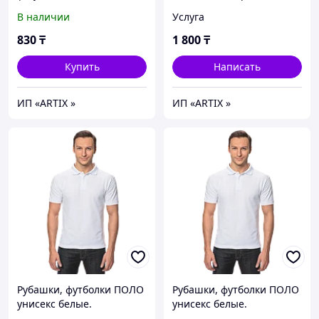
производителя
плотности) | Футболка
В наличии
Услуга
бежевого цвета |
Футболка хб
830
₸
1 800
₸
Купить
Написать
ИП «ARTIX »
ИП «ARTIX »
Рубашки, футболки ПОЛО
Рубашки, футболки ПОЛО
унисекс белые.
унисекс белые.