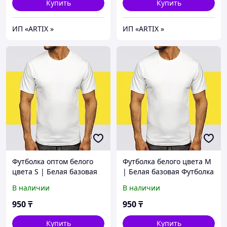
Купить
Купить
ИП «ARTIX »
ИП «ARTIX »
Футболка оптом белого
Футболка белого цвета M
цвета S | Белая базовая
| Белая базовая Футболка
Футболка (125гр
(125гр плотности) |
В наличии
В наличии
плотности) | Футболка хб
Футболка хб под принт
под принт
950
₸
950
₸
Купить
Купить