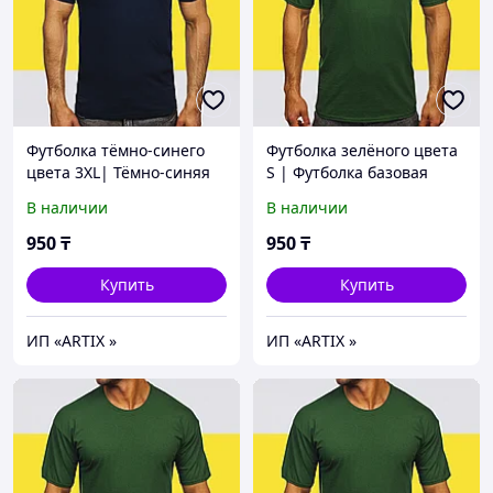
Футболка тёмно-синего
Футболка зелёного цвета
цвета 3XL| Тёмно-синяя
S | Футболка базовая
базовая Футболка (125гр
зеленый (125гр
В наличии
В наличии
плотности) | Футболка
плотности) | Футболка
хлопок
хлопок
950
₸
950
₸
Купить
Купить
ИП «ARTIX »
ИП «ARTIX »