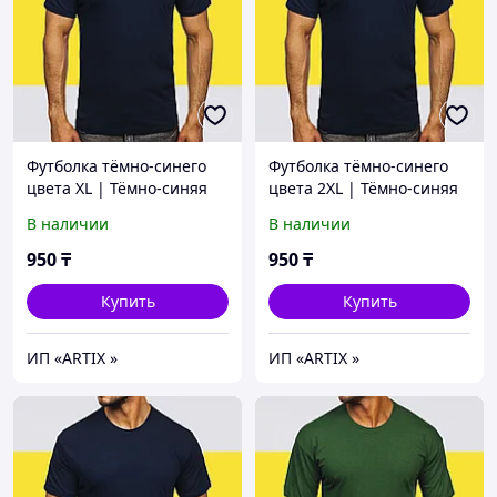
Футболка тёмно-синего
Футболка тёмно-синего
цвета XL | Тёмно-синяя
цвета 2XL | Тёмно-синяя
базовая Футболка (125гр
базовая Футболка (125гр
В наличии
В наличии
плотности) | Футболка
плотности) | Футболка
хлопок
хлопок
950
₸
950
₸
Купить
Купить
ИП «ARTIX »
ИП «ARTIX »