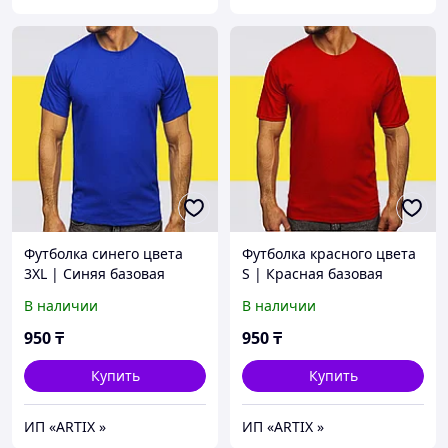
Футболка синего цвета
Футболка красного цвета
3XL | Синяя базовая
S | Красная базовая
Футболка (125гр
Футболка (125гр
В наличии
В наличии
плотности) | Футболка
плотности) | Футболка
васильковая унисекс под
унисекс хлопок
950
₸
950
₸
принт
Купить
Купить
ИП «ARTIX »
ИП «ARTIX »