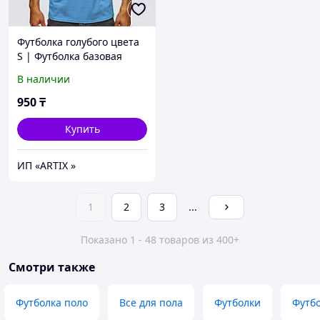
Футболка голубого цвета
S | Футболка базовая
голубая (125гр плотности)
В наличии
| Футболка унисекс
950
₸
Купить
ИП «ARTIX »
1
2
3
...
Показано 1 - 48 товаров из 400+
Смотри также
Футболка поло
Все для пола
Футболки
Футб