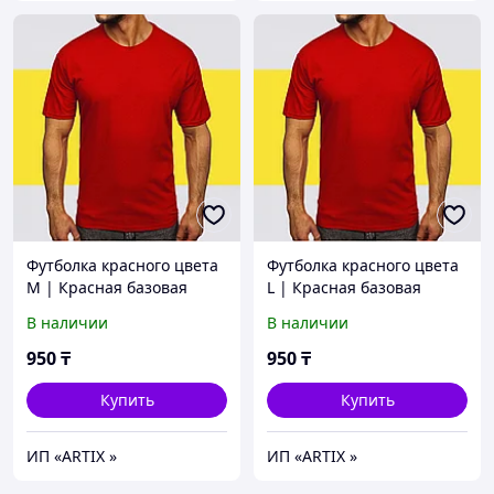
Футболка красного цвета
Футболка красного цвета
M | Красная базовая
L | Красная базовая
Футболка (125гр
Футболка (125гр
В наличии
В наличии
плотности) | Футболка
плотности) | Футболка
унисекс хлопок
унисекс хлопок
950
₸
950
₸
Купить
Купить
ИП «ARTIX »
ИП «ARTIX »