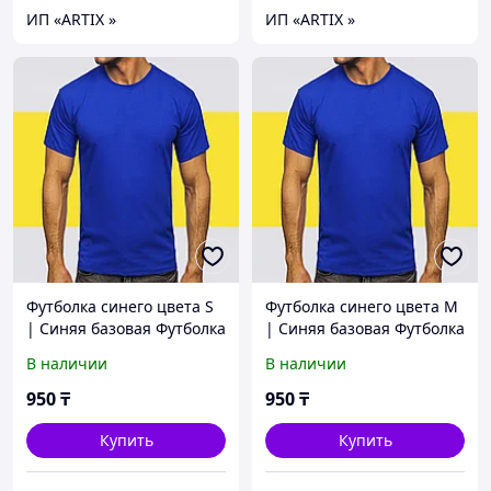
ИП «ARTIX »
ИП «ARTIX »
Футболка синего цвета S
Футболка синего цвета M
| Синяя базовая Футболка
| Синяя базовая Футболка
(125гр плотности) |
(125гр плотности) |
В наличии
В наличии
Футболка васильковая
Футболка васильковая
унисекс под принт
унисекс под принт
950
₸
950
₸
Купить
Купить