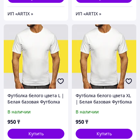
ИП «ARTIX »
ИП «ARTIX »
Футболка белого цвета L |
Футболка белого цвета XL
Белая базовая Футболка
| Белая базовая Футболка
(125гр плотности) |
(125гр плотности) |
В наличии
В наличии
Футболка хб под принт
Футболка хб под принт
950
₸
950
₸
Купить
Купить