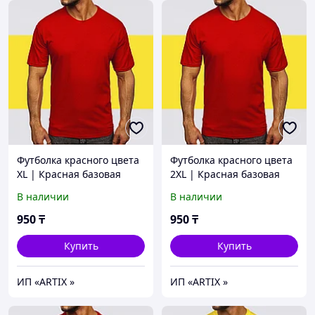
Футболка красного цвета
Футболка красного цвета
XL | Красная базовая
2XL | Красная базовая
Футболка (125гр
Футболка (125гр
В наличии
В наличии
плотности) | Футболка
плотности) | Футболка
унисекс хлопок
унисекс хлопок
950
₸
950
₸
Купить
Купить
ИП «ARTIX »
ИП «ARTIX »