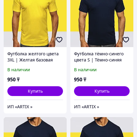
Футболка желтого цвета
Футболка тёмно-синего
3XL | Желтая базовая
цвета S | Тёмно-синяя
Футболка (125гр
базовая Футболка (125гр
В наличии
В наличии
плотности) | Футболка хб
плотности) | Футболка
унисекс
хлопок
950
₸
950
₸
Купить
Купить
ИП «ARTIX »
ИП «ARTIX »