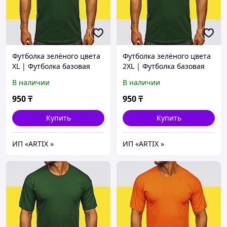
Футболка зелёного цвета
Футболка зелёного цвета
XL | Футболка базовая
2XL | Футболка базовая
зеленый (125гр
зеленый (125гр
В наличии
В наличии
плотности) | Футболка
плотности) | Футболка
хлопок
хлопок
950
₸
950
₸
Купить
Купить
ИП «ARTIX »
ИП «ARTIX »