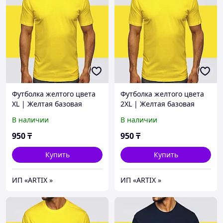
Футболка желтого цвета
Футболка желтого цвета
XL | Желтая базовая
2XL | Желтая базовая
Футболка (125гр
Футболка (125гр
В наличии
В наличии
плотности) | Футболка хб
плотности) | Футболка хб
унисекс
унисекс
950
₸
950
₸
Купить
Купить
ИП «ARTIX »
ИП «ARTIX »