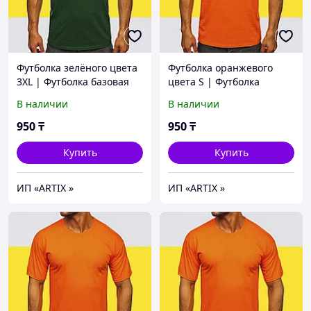
Футболка зелёного цвета
Футболка оранжевого
3XL | Футболка базовая
цвета S | Футболка
зеленый (125гр
базовая оранжевая
В наличии
В наличии
плотности) | Футболка
(125гр плотности) |
хлопок
Футболка под принт
950
₸
950
₸
Купить
Купить
ИП «ARTIX »
ИП «ARTIX »