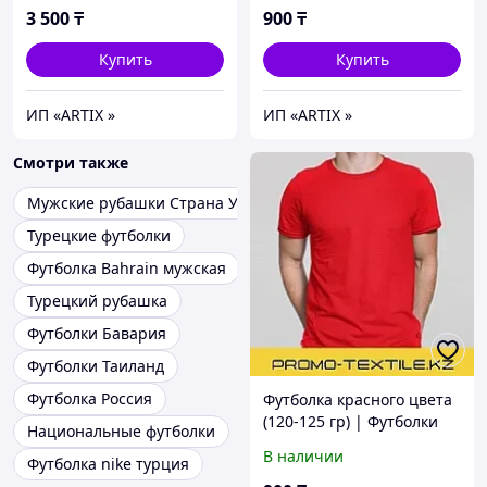
3 500
₸
900
₸
Купить
Купить
ИП «ARTIX »
ИП «ARTIX »
Смотри также
Мужские рубашки Страна Узбекистан
Турецкие футболки
Футболка Bahrain мужская
Турецкий рубашка
Футболки Бавария
Футболки Таиланд
Футболка Россия
Футболка красного цвета
(120-125 гр) | Футболки
Национальные футболки
однотонные красные
В наличии
Футболка nike турция