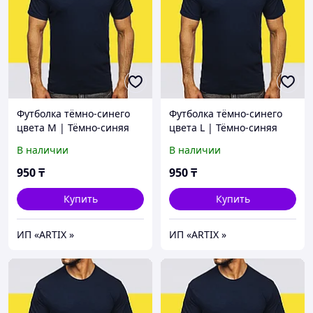
Футболка тёмно-синего
Футболка тёмно-синего
цвета M | Тёмно-синяя
цвета L | Тёмно-синяя
базовая Футболка (125гр
базовая Футболка (125гр
В наличии
В наличии
плотности) | Футболка
плотности) | Футболка
хлопок
хлопок
950
₸
950
₸
Купить
Купить
ИП «ARTIX »
ИП «ARTIX »