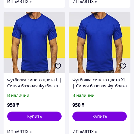
ИП «ARTIX »
ИП «ARTIX »
Футболка синего цвета L |
Футболка синего цвета XL
Синяя базовая Футболка
| Синяя базовая Футболка
(125гр плотности) |
(125гр плотности) |
В наличии
В наличии
Футболка васильковая
Футболка васильковая
унисекс под принт
унисекс под принт
950
₸
950
₸
Купить
Купить
ИП «ARTIX »
ИП «ARTIX »