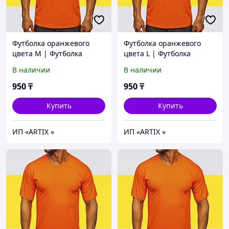
Футболка оранжевого
Футболка оранжевого
цвета M | Футболка
цвета L | Футболка
базовая оранжевая
базовая оранжевая
В наличии
В наличии
(125гр плотности) |
(125гр плотности) |
Футболка под принт
Футболка под принт
950
₸
950
₸
Купить
Купить
ИП «ARTIX »
ИП «ARTIX »