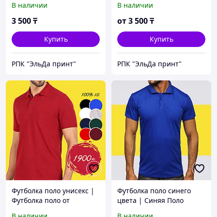
В наличии
В наличии
3 500
₸
от
3 500
₸
Купить
Купить
РПК "ЭльДа принт"
РПК "ЭльДа принт"
Футболка поло унисекс |
Футболка поло синего
Футболка поло от
цвета | Синяя Поло
производителя
рубашка васильковая XL
В наличии
В наличии