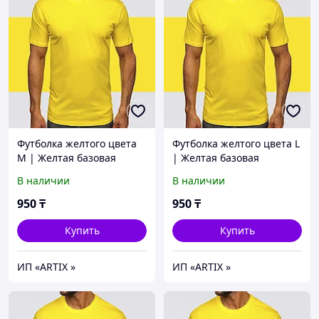
Футболка желтого цвета
Футболка желтого цвета L
M | Желтая базовая
| Желтая базовая
Футболка (125гр
Футболка (125гр
В наличии
В наличии
плотности) | Футболка хб
плотности) | Футболка хб
унисекс
унисекс
950
₸
950
₸
Купить
Купить
ИП «ARTIX »
ИП «ARTIX »