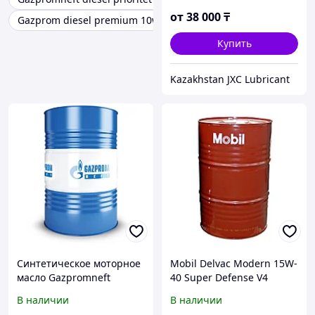
от
38 000
₸
Gazprom diesel premium 10w40 205л
Купить
Kazakhstan JXC Lubricant
Синтетическое моторное
Mobil Delvac Modern 15W-
масло Gazpromneft
40 Super Defense V4
Premium N 5W-40 205 L
(ранее: Mobil Delvac MX
В наличии
В наличии
бочка
15W-40)