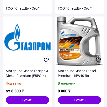
ТОО "СпецШинОйл"
ТОО "СпецШинОйл"
Моторное масло Газпром
Моторное масло Diesel
Diesel Premium (ЕВРО-4)
Premium 15W40 5л
15W40 5литров
Под заказ
В наличии
от
8 300
₸
9 000
₸
Купить
Купить