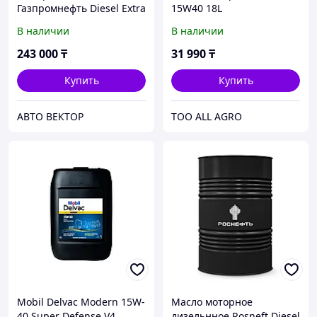
Газпромнефть Diesel Extra
15W40 18L
10W-40 CF-4/CF/SG 205L
В наличии
В наличии
243 000
₸
31 990
₸
Купить
Купить
АВТО ВЕКТОР
TOO ALL AGRO
Mobil Delvac Modern 15W-
Масло моторное
40 Super Defense V4
дизельнное Rosneft Diesel