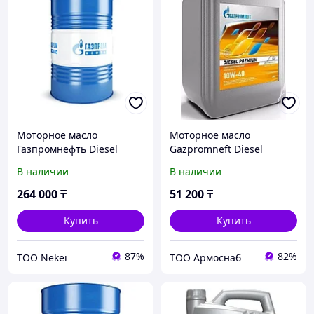
Моторное масло
Моторное масло
Газпромнефть Diesel
Gazpromneft Diesel
Premium 10W-40 205л
Premium 10W-40 20л
В наличии
В наличии
(253141970)
(2389901213)
264 000
₸
51 200
₸
Купить
Купить
87%
82%
ТОО Nekei
ТОО Армоснаб