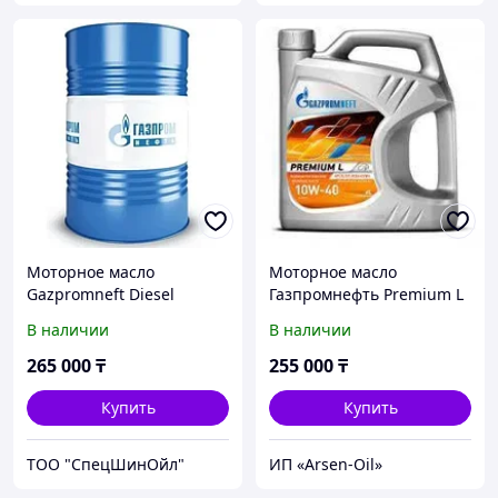
Моторное масло
Моторное масло
Gazpromneft Diesel
Газпромнефть Premium L
Premium 10W40 205л
10W40 205л
В наличии
В наличии
265 000
₸
255 000
₸
Купить
Купить
ТОО "СпецШинОйл"
ИП «Arsen-Oil»