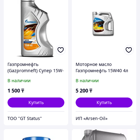
Газпромнефть
Моторное масло
(Gazpromneft) Супер 15W-
Газпромнефть 15W40 4л
40, 1л
В наличии
В наличии
1 500
₸
5 200
₸
Купить
Купить
ТОО "GT Status"
ИП «Arsen-Oil»