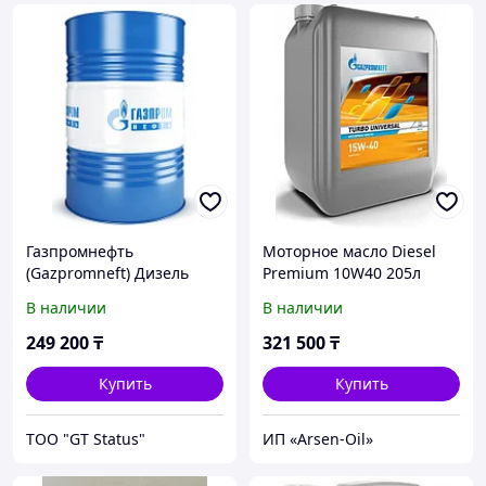
Газпромнефть
Моторное масло Diesel
(Gazpromneft) Дизель
Premium 10W40 205л
Приоритет 15W-40, 205л
В наличии
В наличии
249 200
₸
321 500
₸
Купить
Купить
ТОО "GT Status"
ИП «Arsen-Oil»