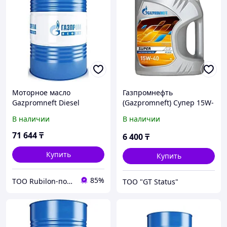
Моторное масло
Газпромнефть
Gazpromneft Diesel
(Gazpromneft) Супер 15W-
Premium 5W-40, 50л
40, 5л
В наличии
В наличии
71 644
₸
6 400
₸
Купить
Купить
85%
ТОО Rubilon-поставщик №1
ТОО "GT Status"