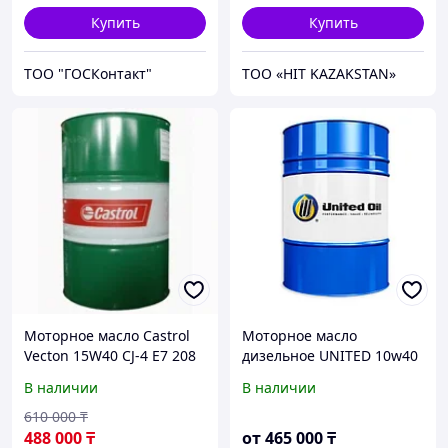
Купить
Купить
ТОО "ГОСКонтакт"
ТОО «HIT KAZAKSTAN»
Моторное масло Castrol
Моторное масло
Vecton 15W40 CJ-4 E7 208
дизельное UNITED 10w40
литров
HUDRO 600 PLUS CI4/SL,
В наличии
В наличии
ACEA E7-12 DIESEL 200L
610 000
₸
488 000
₸
от
465 000
₸