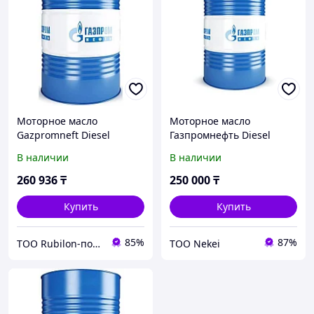
Моторное масло
Моторное масло
Gazpromneft Diesel
Газпромнефть Diesel
Premium 5W-40, 205л
Premium 5W-40 205л
В наличии
В наличии
(2389901212)
260 936
₸
250 000
₸
Купить
Купить
85%
87%
ТОО Rubilon-поставщик №1
ТОО Nekei