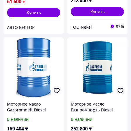
218 400
₸
61 600
₸
Купить
Купить
87%
ТОО Nekei
АВТО ВЕКТОР
Моторное масло
Моторное масло
Gazpromneft Diesel
Газпромнефть Diesel
Premium 15W-40, 205л
Premium 15W-40 205л
В наличии
В наличии
(253140185)
169 404
₸
252 800
₸