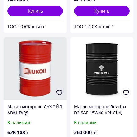
Купить
Купить
ТОО "ГОСКонтакт"
ТОО "ГОСКонтакт"
Масло моторное ЛУКОЙЛ
Масло моторное Revolux
АВАНГАРД
D3 SAE 15W40 API-CI-4,
ПРОФЕССИОНАЛ LA SAE
бочка 205 л
В наличии
В наличии
15W40 , API CK-4 , б.205 л
628 148
₸
260 000
₸