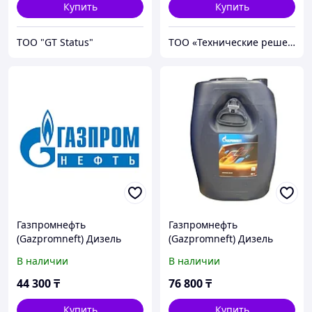
Купить
Купить
ТОО "GT Status"
ТОО «Технические решения»
Газпромнефть
Газпромнефть
(Gazpromneft) Дизель
(Gazpromneft) Дизель
Премиум 15W-40, 30л
Премиум 15W-40, 50л
В наличии
В наличии
44 300
₸
76 800
₸
Купить
Купить