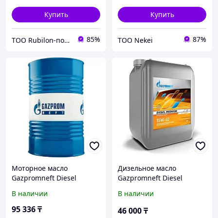
Купить
Купить
85%
87%
ТОО Rubilon-поставщик №1
ТОО Nekei
Моторное масло
Дизельное масло
Gazpromneft Diesel
Gazpromneft Diesel
Premium 15W-40 50л
Premium 15W-40 Евро-4
В наличии
В наличии
(2389901218)
20л.
95 336
₸
46 000
₸