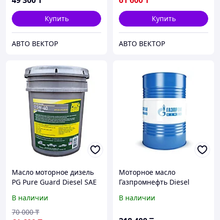
49 300
₸
61 600
₸
Купить
Купить
АВТО ВЕКТОР
АВТО ВЕКТОР
Масло моторное дизель
Моторное масло
PG Pure Guard Diesel SAE
Газпромнефть Diesel
15W-40 MAN 271; M3275
Premium 15W-40 205л
В наличии
В наличии
20 L.
(2389901219)
70 000
₸