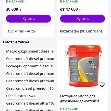
В наличии
В наличии
4 20W-50
30 000
₸
от
47 600
₸
Купить
Купить
TOO Miras - Auto
Kazakhstan JXC Lubricant
Смотри также
Масло gazpromneft diesel extra 15w-40
Gazpromneft diesel premium 5w 40
Роснефть optimum diesel 15w40
Gazpromneft diesel premium 10w 40
Gazpromneft diesel premium 10w40
Gazprom diesel premium 10w40
Diesel extra 15w40
Моторное масло для
дизельных двигателей
Gazpromneft diesel ultra 10w 40
CF-4 15W-40, CF-4 20W-50,
В наличии
Gazpromneft diesel prioritet 10w 40
CF-4 10W-30, CF-4 15W-50