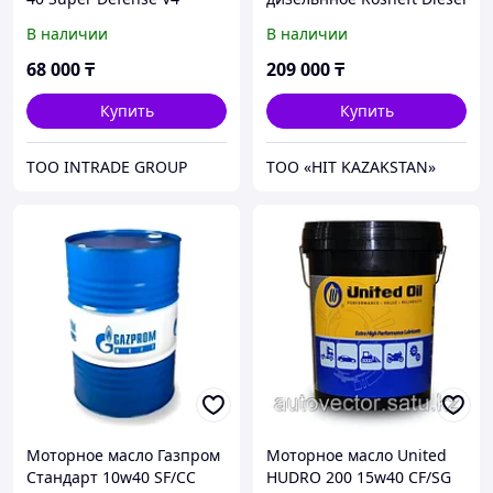
1 SAE 15W40 API-CF-4,
В наличии
В наличии
бочка 205 л
68 000
₸
209 000
₸
Купить
Купить
ТОО INTRADE GROUP
ТОО «HIT KAZAKSTAN»
Моторное масло Газпром
Моторное масло United
Стандарт 10w40 SF/CC
HUDRO 200 15w40 CF/SG