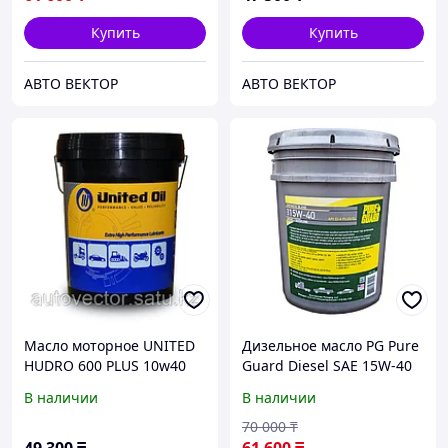
Купить
Купить
АВТО ВЕКТОР
АВТО ВЕКТОР
Масло моторное UNITED
Дизельное масло PG Pure
HUDRO 600 PLUS 10w40
Guard Diesel SAE 15W-40
CI4/SL, ACEA E7-12 DIESEL
ACEA E7, E5 20 L
В наличии
В наличии
20L
70 000
₸