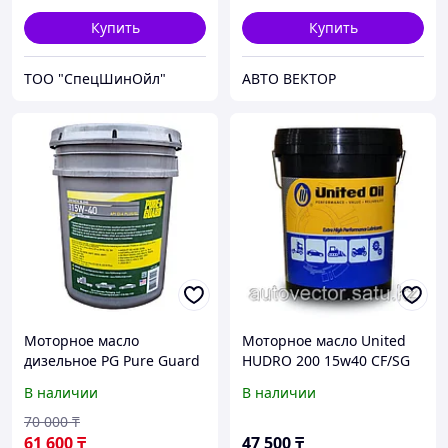
Купить
Купить
ТОО "СпецШинОйл"
АВТО ВЕКТОР
Моторное масло
Моторное масло United
дизельное PG Pure Guard
HUDRO 200 15w40 CF/SG
Diesel SAE 15W-40 CI-
дизель 20L
В наличии
В наличии
4+/SL 18.9 L
70 000
₸
61 600
₸
47 500
₸