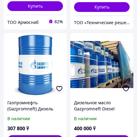
Купить
Купить
82%
ТОО Армоснаб
ТОО «Технические решения»
Газпромнефть
Дизельное масло
(Gazpromneft) Дизель
Gazpromneft Diesel
Премиум 15W-40, 205л
Premium 15W-40 Евро-4
В наличии
В наличии
205л.
307 800
₸
400 000
₸