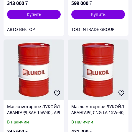
313 000
₸
599 000
₸
Купить
Купить
АВТО ВЕКТОР
ТОО INTRADE GROUP
Масло моторное ЛУКОЙЛ
Масло моторное ЛУКОЙЛ
АВАНГАРД SAE 15W40 , API
АВАНГАРД CNG LA 15W-40,
CF-4/SG , б.205 л
б.205 л
В наличии
В наличии
245 600
₸
421 200
₸