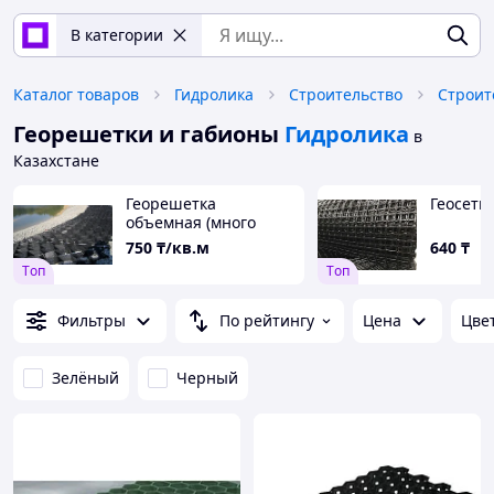
В категории
Каталог товаров
Гидролика
Строительство
Строит
Георешетки и габионы
Гидролика
в
Казахстане
Георешетка
Геосетка
объемная (много
разных размеров)
750
₸/кв.м
640
₸
Tоп
Tоп
Фильтры
По рейтингу
Цена
Цве
Зелёный
Черный