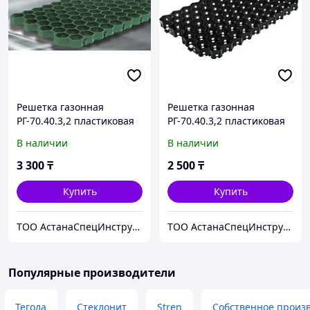
Решетка газонная
Решетка газонная
РГ-70.40.3,2 пластиковая
РГ-70.40.3,2 пластиковая
зеленая
черная
В наличии
В наличии
3 300
₸
2 500
₸
Купить
Купить
ТОО АстанаСпецИнструмент
ТОО АстанаСпецИнструмент
Популярные производители
Тегола
Стеклонит
Stren
Собственное произ