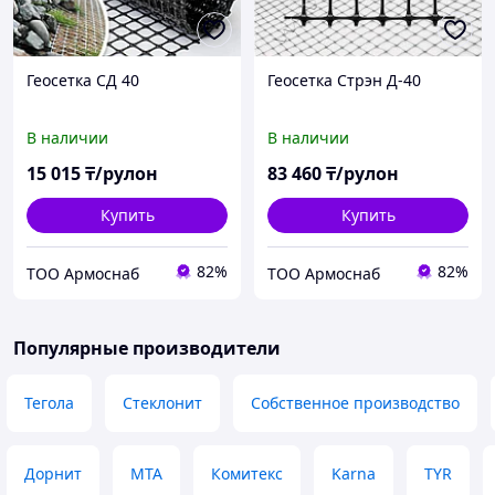
Геосетка СД 40
Геосетка Стрэн Д-40
В наличии
В наличии
15 015
₸/рулон
83 460
₸/рулон
Купить
Купить
82%
82%
ТОО Армоснаб
ТОО Армоснаб
Популярные производители
Тегола
Стеклонит
Собственное производство
Дорнит
MTA
Комитекс
Karna
TYR