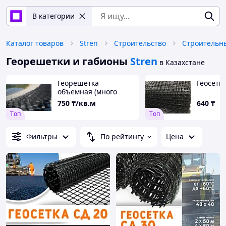
В категории
Каталог товаров
Stren
Строительство
Строительн
Георешетки и габионы
Stren
в Казахстане
Георешетка
Геосетка
объемная (много
разных размеров)
750
₸/кв.м
640
₸
Tоп
Tоп
Фильтры
По рейтингу
Цена