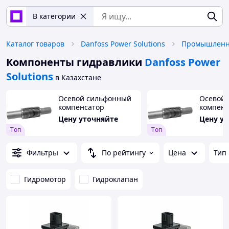
В категории
Каталог товаров
Danfoss Power Solutions
Компоненты гидравлики
Danfoss Power
Solutions
в Казахстане
Осевой сильфонный
Осевой
компенсатор
компенс
80x10.16x60 мм
80x10.1
Цену уточняйте
Цену у
08Х18Н10Т ГОСТ Р
08Х18Н1
Tоп
Tоп
50671-94
50671-9
Фильтры
По рейтингу
Цена
Тип
Гидромотор
Гидроклапан