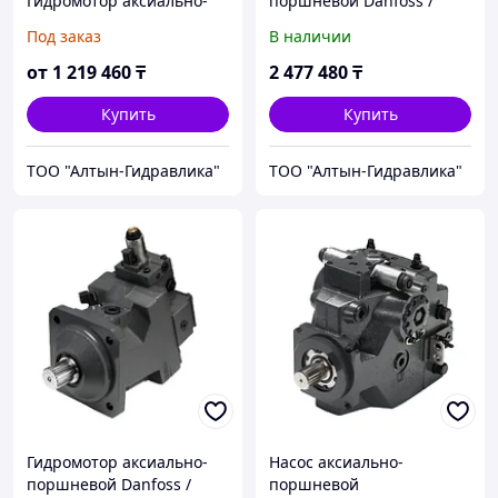
Гидромотор аксиально-
поршневой Danfoss /
поршневой Danfoss /
Sauer-Danfoss H1B110
Под заказ
В наличии
Sauer-Danfoss (Acros,
Vector)
от
1 219 460
₸
2 477 480
₸
Купить
Купить
ТОО "Алтын-Гидравлика"
ТОО "Алтын-Гидравлика"
Гидромотор аксиально-
Насос аксиально-
поршневой Danfoss /
поршневой