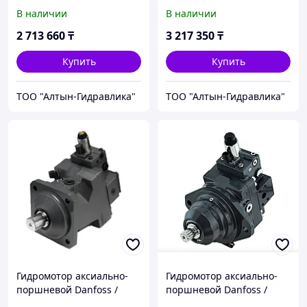
Sauer-Danfoss H1B110
гидравлический Danfoss /
В наличии
В наличии
Sauer-Danfoss H1P100
2 713 660
₸
3 217 350
₸
Купить
Купить
ТОО "Алтын-Гидравлика"
ТОО "Алтын-Гидравлика"
Гидромотор аксиально-
Гидромотор аксиально-
поршневой Danfoss /
поршневой Danfoss /
Sauer-Danfoss H1B080
Sauer-Danfoss H1B060