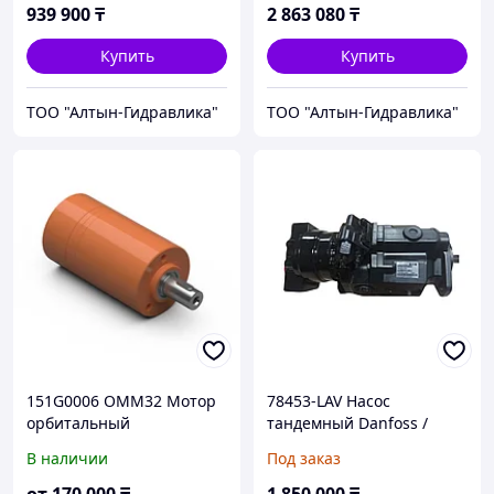
939 900
₸
2 863 080
₸
Купить
Купить
ТОО "Алтын-Гидравлика"
ТОО "Алтын-Гидравлика"
151G0006 OMM32 Мотор
78453-LAV Насос
орбитальный
тандемный Danfoss /
гидравлический White
EATON (Buhler) 9705146
В наличии
Под заказ
Drive / Danfoss / Sauer-
Danfoss