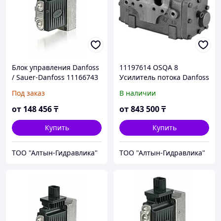
Блок управления Danfoss
11197614 OSQA 8
/ Sauer-Danfoss 11166743
Усилитель потока Danfoss
(157B4228) PVEO
/ Sauer-Danfoss
Под заказ
В наличии
от
148 456
₸
от
843 500
₸
Купить
Купить
ТОО "Алтын-Гидравлика"
ТОО "Алтын-Гидравлика"