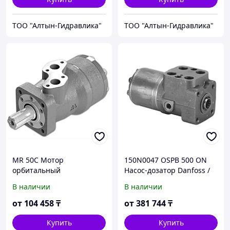
ТОО "Алтын-Гидравлика"
ТОО "Алтын-Гидравлика"
MR 50C Мотор
150N0047 OSPB 500 ON
орбитальный
Насос-дозатор Danfoss /
гидравлический BHG-R
Sauer-Danfoss
В наличии
В наличии
50C
от
104 458
₸
от
381 744
₸
Купить
Купить