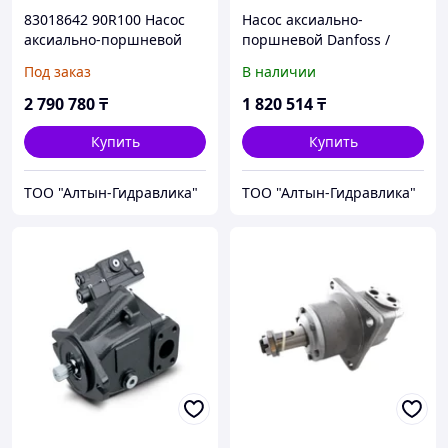
83018642 90R100 Насос
Насос аксиально-
аксиально-поршневой
поршневой Danfoss /
Danfoss / Sauer-Danfos
Sauer-Danfoss ERR-100B
Под заказ
В наличии
(Acros 530, Vector 410)
2 790 780
₸
1 820 514
₸
Купить
Купить
ТОО "Алтын-Гидравлика"
ТОО "Алтын-Гидравлика"