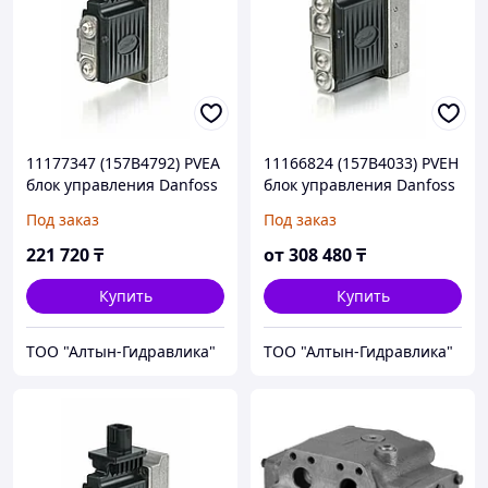
11177347 (157B4792) PVEA
11166824 (157B4033) PVEH
блок управления Danfoss
блок управления Danfoss
/ Sauer-Danfoss
/ Sauer-Danfoss
Под заказ
Под заказ
221 720
₸
от
308 480
₸
Купить
Купить
ТОО "Алтын-Гидравлика"
ТОО "Алтын-Гидравлика"