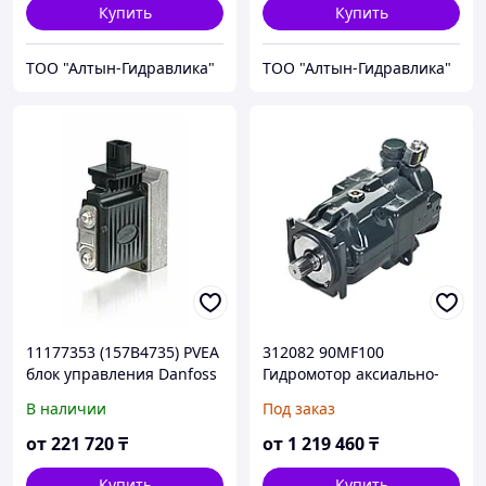
Купить
Купить
ТОО "Алтын-Гидравлика"
ТОО "Алтын-Гидравлика"
11177353 (157B4735) PVEA
312082 90MF100
блок управления Danfoss
Гидромотор аксиально-
/ Sauer-Danfoss
поршневой Danfoss /
В наличии
Под заказ
Sauer-Danfoss (Acros,
Vector)
от
221 720
₸
от
1 219 460
₸
Купить
Купить