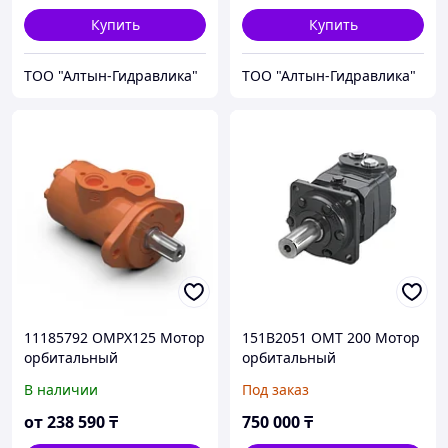
Купить
Купить
ТОО "Алтын-Гидравлика"
ТОО "Алтын-Гидравлика"
11185792 OMPX125 Мотор
151B2051 OMT 200 Мотор
орбитальный
орбитальный
гидравлический White
гидравлический Danfoss /
В наличии
Под заказ
Drive / Danfoss / Sauer-
Sauer-Danfoss
Danfoss
от
238 590
₸
750 000
₸