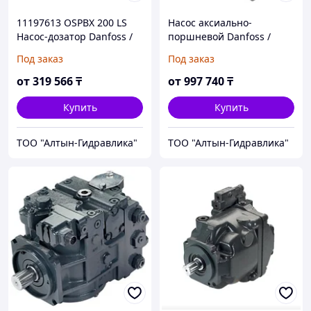
11197613 OSPBX 200 LS
Насос аксиально-
Насос-дозатор Danfoss /
поршневой Danfoss /
Sauer-Danfoss
Sauer-Danfoss FRL-090C
Под заказ
Под заказ
от
319 566
₸
от
997 740
₸
Купить
Купить
ТОО "Алтын-Гидравлика"
ТОО "Алтын-Гидравлика"