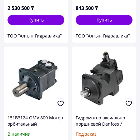
Sauer-Danfoss
2 530 500
₸
843 500
₸
Купить
Купить
ТОО "Алтын-Гидравлика"
ТОО "Алтын-Гидравлика"
151B3124 OMV 800 Мотор
Гидромотор аксиально-
орбитальный
поршневой Danfoss /
гидравлический Danfoss /
Sauer-Danfoss H1B110
В наличии
Под заказ
Sauer-Danfoss