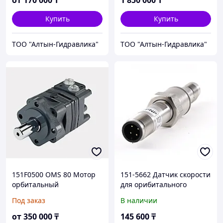
от
170 000
₸
1 850 000
₸
Купить
Купить
ТОО "Алтын-Гидравлика"
ТОО "Алтын-Гидравлика"
151F0500 OMS 80 Мотор
151-5662 Датчик скорости
орбитальный
для орибитального
гидравлический Danfoss /
гидромотора Danfoss /
Под заказ
В наличии
Sauer-Danfoss
Sauer-Danfoss
от
350 000
₸
145 600
₸