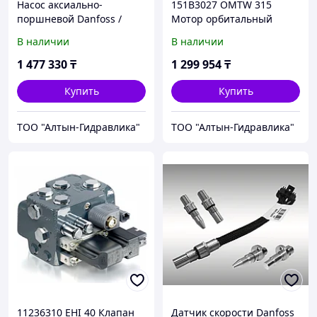
Насос аксиально-
151B3027 OMTW 315
поршневой Danfoss /
Мотор орбитальный
Sauer-Danfoss K2-025C
гидравлический Danfoss /
В наличии
В наличии
Sauer-Danfoss
1 477 330
₸
1 299 954
₸
Купить
Купить
ТОО "Алтын-Гидравлика"
ТОО "Алтын-Гидравлика"
11236310 EHI 40 Клапан
Датчик скорости Danfoss