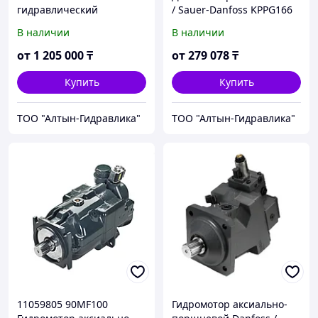
гидравлический
/ Sauer-Danfoss KPPG166
пропорциональный
В наличии
В наличии
Danfoss / Sauer-Danfoss
EHi 40
от
1 205 000
₸
от
279 078
₸
Купить
Купить
ТОО "Алтын-Гидравлика"
ТОО "Алтын-Гидравлика"
11059805 90MF100
Гидромотор аксиально-