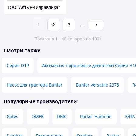
ТОО "Алтын-Гидравлика"
1
2
3
...
Показано 1 - 48 товаров из 100+
Смотри также
Серия D1P
Аксиально-поршневые двигатели Серия H1
Насос для трактора Buhler
Buhler versatile 2375
Г
Популярные производители
Gates
OMFB
DMC
Parker Hannifin
ЗЭТА
Sandvik
Гидропривод
Danfoss
Parker
D